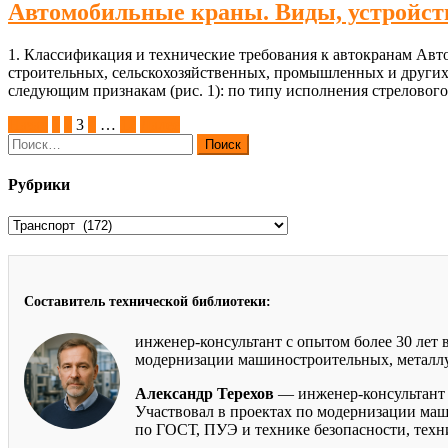
Автомобильные краны. Виды, устройств
1. Классификация и технические требования к автокранам Авт
строительных, сельскохозяйственных, промышленных и других
следующим признакам (рис. 1): по типу исполнения стрелового
Пагинация
Назад
1
2
3
4
…
12
Далее
Найти:
записей
Рубрики
Рубрики
Составитель технической библиотеки:
инженер-консультант с опытом более 30 лет
модернизации машиностроительных, металлур
Александр Терехов
— инженер-консультант 
Участвовал в проектах по модернизации маш
по ГОСТ, ПУЭ и технике безопасности, тех