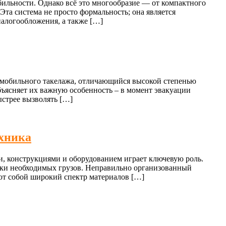
бильности. Однако всё это многообразие — от компактного
та система не просто формальность; она является
алогообложения, а также […]
омобильного такелажа, отличающийся высокой степенью
ъясняет их важную особенность – в момент эвакуации
ыстрее вызволять […]
ехника
, конструкциями и оборудованием играет ключевую роль.
вки необходимых грузов. Неправильно организованный
яют собой широкий спектр материалов […]