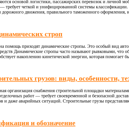
яются основой логистики, пассажирских перевозок и личной мо
 — требует четкой и унифицированной системы классификации. Э
 дорожного движения, правильного таможенного оформления, н
динамических строп
 на помощь приходят динамические стропы. Это особый вид авт
редств Динамические стропы часто называют рывковыми, что об
собствует накоплению кинетической энергии, которая помогает б
ительных грузов: виды, особенности, т
ная организация снабжения строительной площадки материалами
отделочных работ — требует своевременной и безопасной доста
сов и даже аварийных ситуаций. Строительные грузы представл
ификация и обозначение