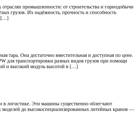
х отраслях промышленности: от строительства и горнодобычи
лых грузов. Их надёжность, прочность и способность
 […]
я тара. Она достаточно вместительная и доступная по цене.
в HCPW для транспортировки разных видов грузов при помощи
ий и высокий модуль высотой в […]
 и в логистике. Эти машины существенно облегчают
ых моделей до высокоспециализированных литейных кранов —