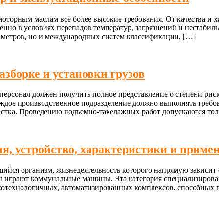
торным маслам всё более высокие требования. От качества и ха
собенно в условиях перепадов температур, загрязнений и неста
раметров, но и международных систем классификации, […]
зборке и установки грузов
ерсонал должен получить полное представление о степени риска,
аждое производственное подразделение должно выполнять требо
астка. Проведению подъемно-такелажных работ допускаются тол
 устройство, характеристики и приме
йся организм, жизнедеятельность которого напрямую зависит 
ды играют коммунальные машины. Эта категория специализиров
сокотехнологичных, автоматизированных комплексов, способных