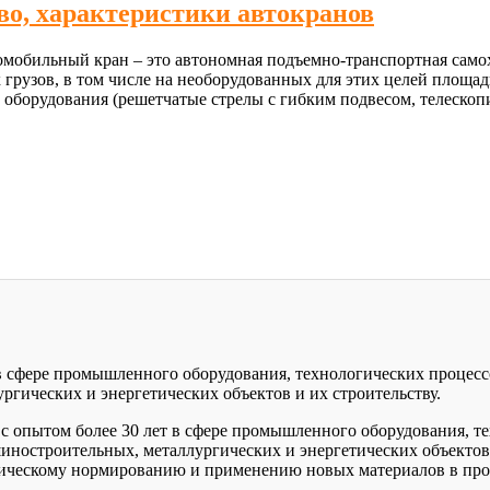
о, характеристики автокранов
омобильный кран – это автономная подъемно-транспортная самох
 грузов, в том числе на необорудованных для этих целей площ
 оборудования (решетчатые стрелы с гибким подвесом, телескоп
 в сфере промышленного оборудования, технологических процесс
гических и энергетических объектов и их строительству.
с опытом более 30 лет в сфере промышленного оборудования, те
иностроительных, металлургических и энергетических объектов
ническому нормированию и применению новых материалов в про