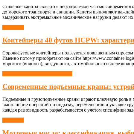
Стальные канаты являются неотъемлемой частью современного
до морского транспорта и авиации. Канаты выполняют важней
выдерживать экстремальные механические нагрузки делают их
Транспорт
Контейнеры 40 футов HCPW: характери
Сорокафутовые контейнеры пользуются повышенным спросом на 
Именно потому приобретают на сайте https://www.container-log
морского (водного), воздушного, автомобильного и железнодо
Подъемно-транспортные машины
Современные подъемные краны: устрой
Подъемные и грузоподъемные краны играют ключевую роль в ме
выполнение операций по подъему, перемещению и укладке гр
каждая разновидность разрабатывается с учетом специфики за
Двигатель
Моторные масла: классификация, выбо