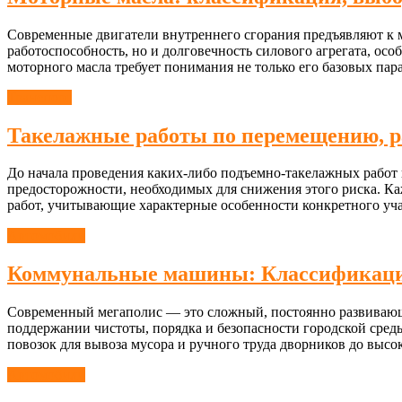
Современные двигатели внутреннего сгорания предъявляют к мо
работоспособность, но и долговечность силового агрегата, о
моторного масла требует понимания не только его базовых па
Транспорт
Такелажные работы по перемещению, ра
До начала проведения каких-либо подъемно-такелажных работ п
предосторожности, необходимых для снижения этого риска. К
работ, учитывающие характерные особенности конкретного уч
Автомобили
Коммунальные машины: Классификация,
Современный мегаполис — это сложный, постоянно развивающи
поддержании чистоты, порядка и безопасности городской сре
повозок для вывоза мусора и ручного труда дворников до вы
Автомобили