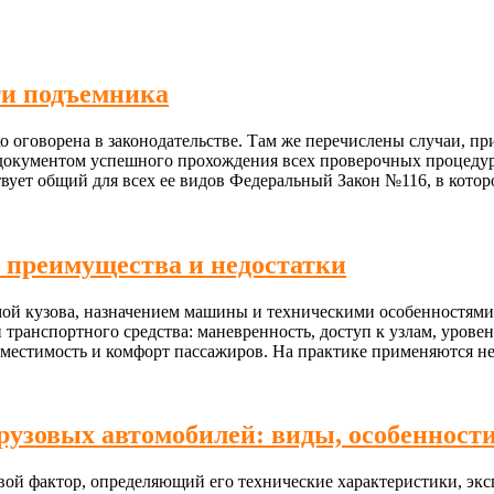
ти подъемника
 оговорена в законодательстве. Там же перечислены случаи, при
 документом успешного прохождения всех проверочных процеду
твует общий для всех ее видов Федеральный Закон №116, в кото
 преимущества и недостатки
ой кузова, назначением машины и техническими особенностями
 транспортного средства: маневренность, доступ к узлам, уров
 вместимость и комфорт пассажиров. На практике применяются н
узовых автомобилей: виды, особенност
вой фактор, определяющий его технические характеристики, э