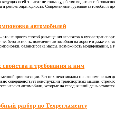
 ведущих осей зависит не только удобство водителя и безопасно
ива и ремонтопригодность. Современные грузовые автомобили пр
омпоновка автомобилей
это не просто способ размещения агрегатов в кузове транспор
е, безопасность, поведение автомобиля на дороге и даже его э
компоновки, балансировка массы, возможность модификации, а 
 свойства и требования к ним
еменной цивилизации. Без них невозможны ни экономическая де
вно совершенствует конструкции транспортных машин, стремяс
ссе играют автомобили, которые на сегодняшний день остаются
обный разбор по Техрегламенту