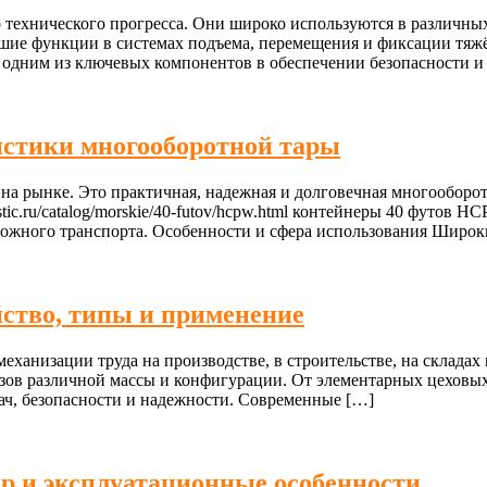
 технического прогресса. Они широко используются в различны
шие функции в системах подъема, перемещения и фиксации тяжё
 одним из ключевых компонентов в обеспечении безопасности и
стики многооборотной тары
рынке. Это практичная, надежная и долговечная многооборотна
istic.ru/catalog/morskie/40-futov/hcpw.html контейнеры 40 футо
рожного транспорта. Особенности и сфера использования Широк
ство, типы и применение
ханизации труда на производстве, в строительстве, на складах
узов различной массы и конфигурации. От элементарных цехов
дач, безопасности и надежности. Современные […]
р и эксплуатационные особенности