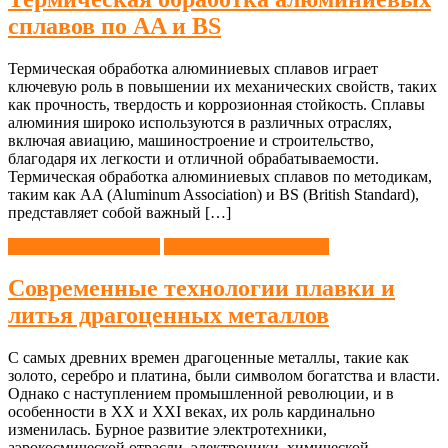
сплавов по AA и BS
Термическая обработка алюминиевых сплавов играет
ключевую роль в повышении их механических свойств, таких
как прочность, твердость и коррозионная стойкость. Сплавы
алюминия широко используются в различных отраслях,
включая авиацию, машиностроение и строительство,
благодаря их легкости и отличной обрабатываемости.
Термическая обработка алюминиевых сплавов по методикам,
таким как AA (Aluminum Association) и BS (British Standard),
представляет собой важный […]
Благородные металлы
Литейное производство
Современные технологии плавки и
литья драгоценных металлов
С самых древних времен драгоценные металлы, такие как
золото, серебро и платина, были символом богатства и власти.
Однако с наступлением промышленной революции, и в
особенности в XX и XXI веках, их роль кардинально
изменилась. Бурное развитие электротехники,
аэрокосмической отрасли, электроники, химической