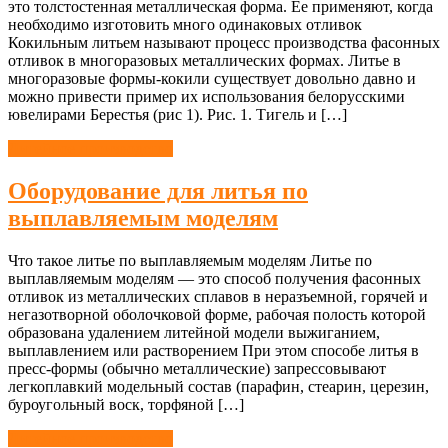
это толстостенная металлическая форма. Ее применяют, когда
необходимо изготовить много одинаковых отливок
Кокильным литьем называют процесс производства фасонных
отливок в многоразовых металлических формах. Литье в
многоразовые формы-кокили существует довольно давно и
можно привести пример их использования белорусскими
ювелирами Берестья (рис 1). Рис. 1. Тигель и […]
Литейное производство
Оборудование для литья по
выплавляемым моделям
Что такое литье по выплавляемым моделям Литье по
выплавляемым моделям — это способ получения фасонных
отливок из металлических сплавов в неразъемной, горячей и
негазотворной оболочковой форме, рабочая полость которой
образована удалением литейной модели выжиганием,
выплавлением или растворением При этом способе литья в
пресс-формы (обычно металлические) запрессовывают
легкоплавкий модельный состав (парафин, стеарин, церезин,
буроугольный воск, торфяной […]
Литейное производство