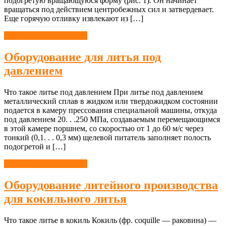
подогретую вращающуюся форму (рис. 1). Он начинает
вращаться под действием центробежных сил и затвердевает.
Еще горячую отливку извлекают из […]
Литейное производство
Оборудование для литья под
давлением
Что такое литье под давлением При литье под давлением
металлический сплав в жидком или твердожидком состоянии
подается в камеру прессования специальной машины, откуда
под давлением 20. . .250 МПа, создаваемым перемещающимся
в этой камере поршнем, со скоростью от 1 до 60 м/с через
тонкий (0,1. . . 0,3 мм) щелевой питатель заполняет полость
подогретой и […]
Литейное производство
Оборудование литейного производства
для кокильного литья
Что такое литье в кокиль Кокиль (фр. coquille — раковина) —