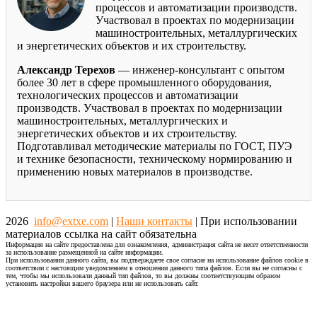
процессов и автоматизации производств.
Участвовал в проектах по модернизации
машиностроительных, металлургических
и энергетических объектов и их строительству.
Александр Терехов
— инженер-консультант с опытом
более 30 лет в сфере промышленного оборудования,
технологических процессов и автоматизации
производств. Участвовал в проектах по модернизации
машиностроительных, металлургических и
энергетических объектов и их строительству.
Подготавливал методические материалы по ГОСТ, ПУЭ
и технике безопасности, техническому нормированию и
применению новых материалов в производстве.
2026
info@extxe.com
|
Наши контакты
| При использовании
материалов ссылка на сайт обязательна
Информация на сайте предоставлена для ознакомления, администрация сайта не несет ответственности
за использование размещенной на сайте информации.
При использовании данного сайта, вы подтверждаете свое согласие на использование файлов cookie в
соответствии с настоящим уведомлением в отношении данного типа файлов. Если вы не согласны с
тем, чтобы мы использовали данный тип файлов, то вы должны соответствующим образом
установить настройки вашего браузера или не использовать сайт.