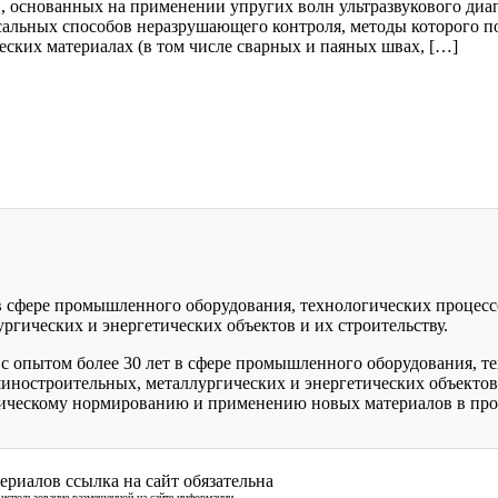
и, основанных на применении упругих волн ультразвукового ди
ерсальных способов неразрушающего контроля, методы которого
еских материалах (в том числе сварных и паяных швах, […]
 в сфере промышленного оборудования, технологических процесс
гических и энергетических объектов и их строительству.
с опытом более 30 лет в сфере промышленного оборудования, те
иностроительных, металлургических и энергетических объектов
ническому нормированию и применению новых материалов в про
ериалов ссылка на сайт обязательна
а использование размещенной на сайте информации.