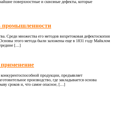
ьчайшие поверхностные и сквозные дефекты, которые
 в промышленности
а. Среди множества его методов вихретоковая дефектоскопия
. Основы этого метода были заложены еще в 1831 году Майклом
ередине […]
 применение
 конкурентоспособной продукции, предъявляет
аготовительное производство, где закладывается основа
ву сроков и, что самое опасное, […]