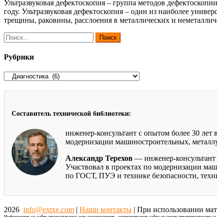
Ультразвуковая дефектоскопия – группа методов дефектоскопи
году. Ультразвуковая дефектоскопия – один из наиболее унив
трещины, раковины, расслоения в металлических и неметаллич
Найти:
Рубрики
Рубрики
Составитель технической библиотеки:
инженер-консультант с опытом более 30 лет
модернизации машиностроительных, металлур
Александр Терехов
— инженер-консультант 
Участвовал в проектах по модернизации маш
по ГОСТ, ПУЭ и технике безопасности, тех
2026
info@extxe.com
|
Наши контакты
| При использовании мат
Информация на сайте предоставлена для ознакомления, администрация сайта не несет ответственности з