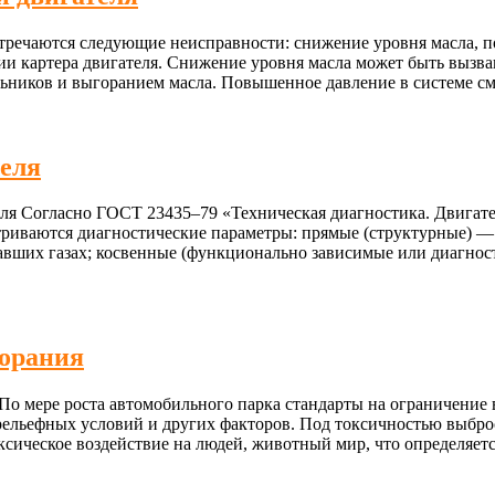
тречаются следующие неисправности: снижение уровня масла, п
и картера двигателя. Снижение уровня масла может быть вызва
льников и выгоранием масла. Повышенное давление в системе с
теля
ля Согласно ГОСТ 23435–79 «Техническая диагностика. Двигат
триваются диагностические параметры: прямые (структурные) —
тавших газах; косвенные (функционально зависимые или диагно
горания
По мере роста автомобильного парка стандарты на ограничение
рельефных условий и других факторов. Под токсичностью выброс
оксическое воздействие на людей, животный мир, что определяе