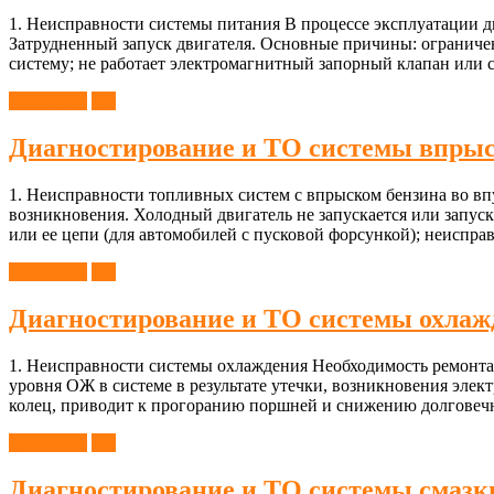
1. Неисправности системы питания В процессе эксплуатации д
Затрудненный запуск двигателя. Основные причины: ограничен
систему; не работает электромагнитный запорный клапан или 
Двигатель
ТО
Диагностирование и ТО системы впрыс
1. Неисправности топливных систем с впрыском бензина во в
возникновения. Холодный двигатель не запускается или запуск
или ее цепи (для автомобилей с пусковой форсункой); неиспр
Двигатель
ТО
Диагностирование и ТО системы охлаж
1. Неисправности системы охлаждения Необходимость ремонта
уровня ОЖ в системе в результате утечки, возникновения эле
колец, приводит к прогоранию поршней и снижению долговеч
Двигатель
ТО
Диагностирование и ТО системы смазк