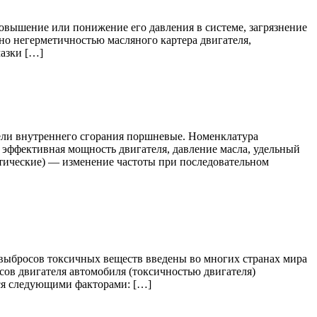
овышение или понижение его давления в системе, загрязнение
но негерметичностью масляного картера двигателя,
мазки […]
ели внутреннего сгорания поршневые. Номенклатура
 эффективная мощность двигателя, давление масла, удельный
стические) — изменение частоты при последовательном
 выбросов токсичных веществ введены во многих странах мира
ов двигателя автомобиля (токсичностью двигателя)
тся следующими факторами: […]