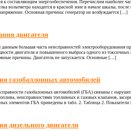
ится к составляющим энергообеспечения. Перечислим наиболее ч
елка вольтметра находится в красной зоне в начале шкалы, после
напряжение. Основная причина: генератор не возбуждается […]
ания двигателя
 данным большая часть неисправностей электрооборудования при
щности двигателя и повышенного выброса одного из токсичных 
овные причины. Двигатель не запускается. Основные […]
ия газобаллонных автомобилей
правности газобалонных автомобилей (ГБА) связаны с нарушени
топлива, неисправностями топливных и газовых клапанов, засор
ых элементов ГБА приведены в табл. 2. Таблица 2. Показатели
я дизельного двигателя