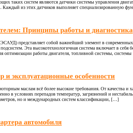
щих таких систем являются датчики системы управления двигат
в. Каждый из этих датчиков выполняет специализированную фун
ателем: Принципы работы и диагностика
 (ЭСАУД) представляет собой важнейший элемент в современных
подсистем. Эта высокотехнологичная система включает в себя б
я оптимизации работы двигателя, топливной системы, системы 
р и эксплуатационные особенности
торным маслам всё более высокие требования. От качества и ха
собенно в условиях перепадов температур, загрязнений и неста
раметров, но и международных систем классификации, […]
тартера автомобиля