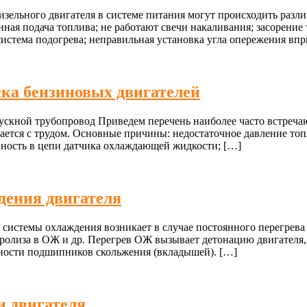
изельного двигателя в системе питания могут происходить разл
ная подача топлива; не работают свечи накаливания; засорение
система подогрева; неправильная установка угла опережения вп
ка бензиновых двигателей
пускной трубопровод Приведем перечень наиболее часто встреч
ается с трудом. Основные причины: недостаточное давление топ
авность в цепи датчика охлаждающей жидкости; […]
дения двигателя
 системы охлаждения возникает в случае постоянного перегре
ктролиза в ОЖ и др. Перегрев ОЖ вызывает детонацию двигателя
ности подшипников скольжения (вкладышей). […]
и двигателя