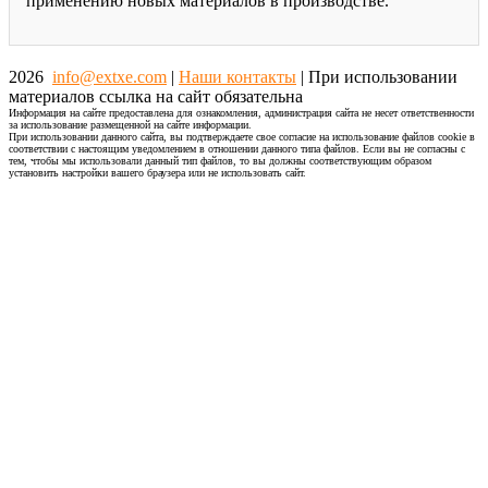
применению новых материалов в производстве.
2026
info@extxe.com
|
Наши контакты
| При использовании
материалов ссылка на сайт обязательна
Информация на сайте предоставлена для ознакомления, администрация сайта не несет ответственности
за использование размещенной на сайте информации.
При использовании данного сайта, вы подтверждаете свое согласие на использование файлов cookie в
соответствии с настоящим уведомлением в отношении данного типа файлов. Если вы не согласны с
тем, чтобы мы использовали данный тип файлов, то вы должны соответствующим образом
установить настройки вашего браузера или не использовать сайт.