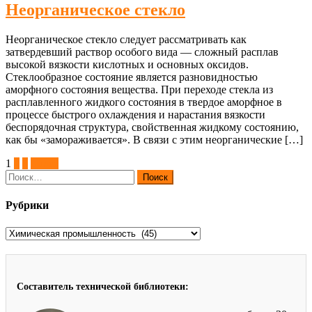
Неорганическое стекло
Неорганическое стекло следует рассматривать как
затвердевший раствор особого вида — сложный расплав
высокой вязкости кислотных и основных оксидов.
Стеклообразное состояние является разновидностью
аморфного состояния вещества. При переходе стекла из
расплавленного жидкого состояния в твердое аморфное в
процессе быстрого охлаждения и нарастания вязкости
беспорядочная структура, свойственная жидкому состоянию,
как бы «замораживается». В связи с этим неорганические […]
Пагинация
1
2
3
Далее
Найти:
записей
Рубрики
Рубрики
Составитель технической библиотеки: