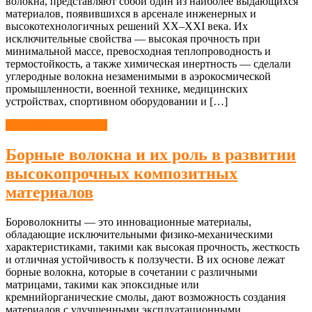
волокна, представляют собой один из наиболее выдающихся
материалов, появившихся в арсенале инженерных и
высокотехнологичных решений XX–XXI века. Их
исключительные свойства — высокая прочность при
минимальной массе, превосходная теплопроводность и
термостойкость, а также химическая инертность — сделали
углеродные волокна незаменимыми в аэрокосмической
промышленности, военной технике, медицинских
устройствах, спортивном оборудовании и […]
Химические волокна
Борные волокна и их роль в развитии
высокопрочных композитных
материалов
Бороволокниты — это инновационные материалы,
обладающие исключительными физико-механическими
характеристиками, такими как высокая прочность, жесткость
и отличная устойчивость к ползучести. В их основе лежат
борные волокна, которые в сочетании с различными
матрицами, такими как эпоксидные или
кремнийорганические смолы, дают возможность создания
материалов с улучшенными эксплуатационными