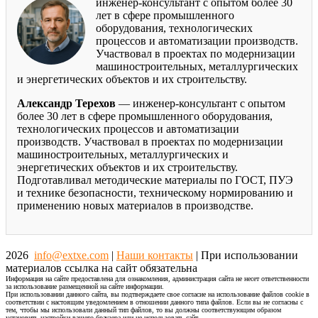
инженер-консультант с опытом более 30
лет в сфере промышленного
оборудования, технологических
процессов и автоматизации производств.
Участвовал в проектах по модернизации
машиностроительных, металлургических
и энергетических объектов и их строительству.
Александр Терехов
— инженер-консультант с опытом
более 30 лет в сфере промышленного оборудования,
технологических процессов и автоматизации
производств. Участвовал в проектах по модернизации
машиностроительных, металлургических и
энергетических объектов и их строительству.
Подготавливал методические материалы по ГОСТ, ПУЭ
и технике безопасности, техническому нормированию и
применению новых материалов в производстве.
2026
info@extxe.com
|
Наши контакты
| При использовании
материалов ссылка на сайт обязательна
Информация на сайте предоставлена для ознакомления, администрация сайта не несет ответственности
за использование размещенной на сайте информации.
При использовании данного сайта, вы подтверждаете свое согласие на использование файлов cookie в
соответствии с настоящим уведомлением в отношении данного типа файлов. Если вы не согласны с
тем, чтобы мы использовали данный тип файлов, то вы должны соответствующим образом
установить настройки вашего браузера или не использовать сайт.