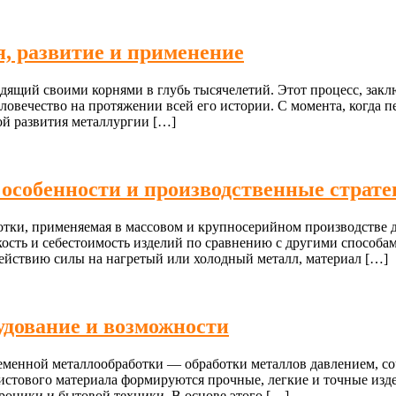
я, развитие и применение
одящий своими корнями в глубь тысячелетий. Этот процесс, за
ловечество на протяжении всей его истории. С момента, когда 
ой развития металлургии […]
особенности и производственные страте
тки, применяемая в массовом и крупносерийном производстве дл
кость и себестоимость изделий по сравнению с другими способам
ействию силы на нагретый или холодный металл, материал […]
удование и возможности
еменной металлообработки — обработки металлов давлением, со
истового материала формируются прочные, легкие и точные изде
роники и бытовой техники. В основе этого […]