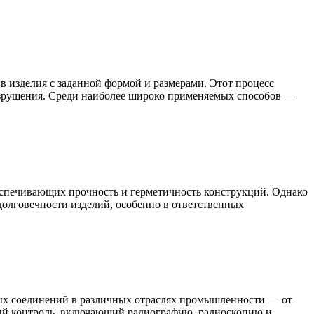
в изделия с заданной формой и размерами. Этот процесс
азрушения. Среди наиболее широко применяемых способов —
еспечивающих прочность и герметичность конструкций. Однако
 долговечности изделий, особенно в ответственных
ых соединений в различных отраслях промышленности — от
нный контроль, включающий радиографию, радиоскопию и