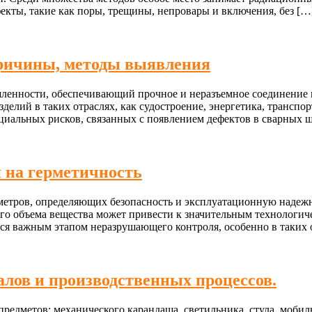
кты, такие как поры, трещины, непровары и включения, без […
причины, методы выявления
енности, обеспечивающий прочное и неразъемное соединение м
делий в таких отраслях, как судостроение, энергетика, транспо
циальных рисков, связанных с появлением дефектов в сварных ш
 на герметичность
етров, определяющих безопасность и эксплуатационную надежн
ого объема вещества может привести к значительным технологи
я важным этапом неразрушающего контроля, особенно в таких от
алов и производственных процессов.
едметов: механического карандаша, светильника, стула, мобильн