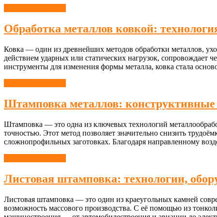
Металлообработка
Обработка металлов ковкой: технологи
Ковка — один из древнейших методов обработки металлов, ух
действием ударных или статических нагрузок, сопровождает че
инструменты для изменения формы металла, ковка стала основ
Металлообработка
Штамповка металлов: конструктивные 
Штамповка — это одна из ключевых технологий металлообрабо
точностью. Этот метод позволяет значительно снизить трудоём
сложнопрофильных заготовках. Благодаря направленному возд
Металлообработка
Листовая штамповка: технологии, обор
Листовая штамповка — это один из краеугольных камней совр
возможность массового производства. С её помощью из тонкол
машиностроения — от автомобилестроения и авиации до элект