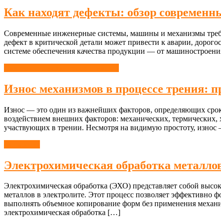
Как находят дефекты: обзор современн
Современные инженерные системы, машины и механизмы требуют
дефект в критической детали может привести к аварии, дорог
системе обеспечения качества продукции — от машиностроени
Надежность механизмов и машин
Износ механизмов в процессе трения: 
Износ — это один из важнейших факторов, определяющих срок
воздействием внешних факторов: механических, термических, 
участвующих в трении. Несмотря на видимую простоту, износ
Обработка
Электрохимическая обработка металлов
Электрохимическая обработка (ЭХО) представляет собой высо
металлов в электролите. Этот процесс позволяет эффективно ф
выполнять объемное копирование форм без применения механиче
электрохимическая обработка […]