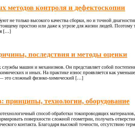
ых методов контроля и дефектоскопии
 не только высокого качества сборки, но и точной диагностик
остоящему простою или даже к угрозе для жизни людей. Поэтому
я […]
причины, последствия и методы оценки
 службы машин и механизмов. Он представляет собой постепенн
химических и иных. На практике износ проявляется как уменьше
 — это сложный физико-химический […]
: принципы, технологии, оборудование
котехнологичный способ обработки токопроводящих материалов
ормировать поверхности сложной геометрии, получать отверстия 
ского контакта. Благодаря высокой точности, отсутствию терми