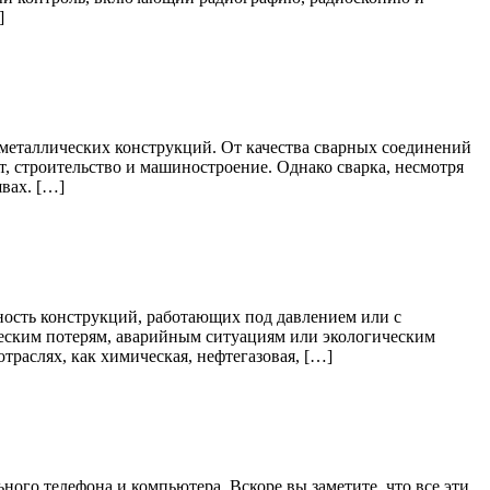
]
еталлических конструкций. От качества сварных соединений
рт, строительство и машиностроение. Однако сварка, несмотря
вах. […]
ость конструкций, работающих под давлением или с
ческим потерям, аварийным ситуациям или экологическим
раслях, как химическая, нефтегазовая, […]
ого телефона и компьютера. Вскоре вы заметите, что все эти