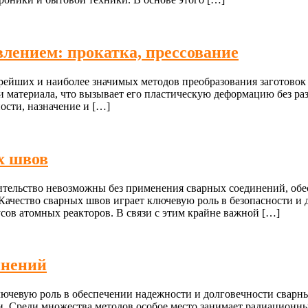
лением: прокатка, прессование
рейших и наиболее значимых методов преобразования заготовок 
и материала, что вызывает его пластическую деформацию без р
ости, назначение и […]
х швов
ительство невозможны без применения сварных соединений, об
 Качество сварных швов играет ключевую роль в безопасности и
сов атомных реакторов. В связи с этим крайне важной […]
инений
ючевую роль в обеспечении надежности и долговечности сварн
ики. Среди множества методов особое место занимает радиацио