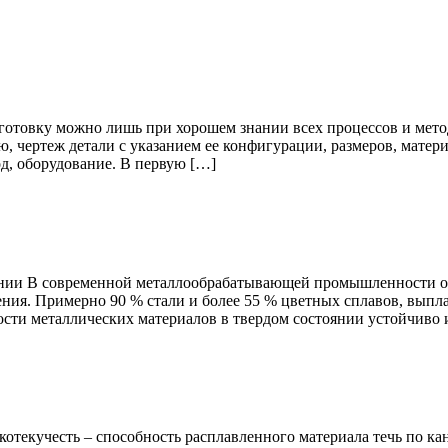
аготовку можно лишь при хорошем знании всех процессов и мето
ю, чертеж детали с указанием ее конфигурации, размеров, матер
од, оборудование. В первую […]
ении В современной металлообрабатывающей промышленности об
ния. Примерно 90 % стали и более 55 % цветных сплавов, выпла
сти металлических материалов в твердом состоянии устойчиво 
текучесть – способность расплавленного материала течь по кан