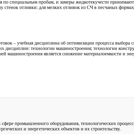
ся по специальным пробам, и замеры жидкотекучести принимают
 стенок отливки: для мелких отливок из СЧ в песчаных формах
товок – учебная дисциплина об оптимизации процесса выбора сп
их дисциплин: технологии машиностроения; технологии констру
ачей машиностроения является снижение материалоемкости и эн
 в сфере промышленного оборудования, технологических процесс
гических и энергетических объектов и их строительству.