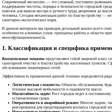
Современный мегаполис — это сложный, постоянно развивающи
поддержании чистоты, порядка и безопасности городской сре
повозок для вывоза мусора и ручного труда дворников до вы
человека. Сегодня механизация работ по благоустройству — не
санитарно-экологических норм.
В данном материале мы проведем детальный анализ всего спек
особенности ключевых узлов, принципы работы и области приме
многофункциональность.
1. Классификация и специфика приме
Коммунальные машины
представляют собой широкий класс сп
санитарной очистке и благоустройству населенных пунктов. С
обслуживание инженерных сетей.
Эффективность применения данной техники определяется ряд
Логистическая сложность:
Объекты обслуживания, будь т
техники высокой мобильности и надежности шасси.
Масштабность задач:
Рост городов ведет к постоянному
установленные сроки.
Оперативность и аварийный режим:
Многие задачи, та
реагирования для предотвращения коллапса городской и
Нормативные требования:
Процессы уборки и ремонта 