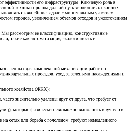
от эффективности его инфраструктуры. Ключевую роль в
ованной техники прошла долгий путь эволюции: от конных
 выполнять сложнейшие задачи с минимальным участием
 ростом городов, увеличением объемов отходов и ужесточением
е. Мы рассмотрим ее классификацию, конструктивные
ли, такие как автоматизация, экологичность и
назначенных для комплексной механизации работ по
утриквартальных проездов, уход за зелеными насаждениями и
льного хозяйства (ЖКХ):
часто значительно удалены друг от друга, что требует от
а улиц), которые физически невозможно выполнить вручную в
 на сетях или борьба с гололедом, требуют немедленного
го полотна, плотность распределения реагентов или