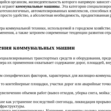
йся организм, жизнедеятельность которого напрямую зависит 
ды играют
коммунальные машины
. Эта категория специализир
сокотехнологичных, автоматизированных комплексов, способных
 просто удобство, а абсолютная необходимость, продиктованная
тра коммунальной техники, используемой в городском хозяйств
нения, а также затронем современные тенденции развития отрас
нения коммунальных машин
ециализированных транспортных средств и оборудования, пред
фера их применения охватывает содержание дорог, площадей, вн
ом специфических факторов, характерных для жилищно-коммуна
о контейнерные площадки, участки дорог или аварийные точки, 
 увеличению объемов работ (вывоз отходов, уборка снега, мойк
кие как устранение последствий снегопада, ликвидация прорывов
нфраструктуры.
строго регламентированы. Например, параметры полива дорожно