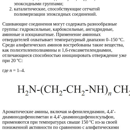
эпоксидными группами;
каталитические, способствующие сетчатой
полимеризации эпоксидных соединений.
Сшивающие соединения могут содержать разнообразные
группы: гидроксильные, карбоксильные, ангидридные,
аминные и изоцианатные. Применение аминных
отвердителей охватывает температурный диапазон 0–150 °C.
Среди алифатических аминов востребованы такие вещества,
как полиэтиленполиамины и 1,6-гексаметилендиамин,
отличающиеся способностью инициировать отверждение уже
при 20 °C:
где
n
= 1–4.
Ароматические амины, включая
м
-фенилендиамин, 4,4’-
диаминодифенилметан и 4,4’-диаминодифенилсульфон,
применяются при температурах свыше 150 °C из-за своей
пониженной активности по сравнению с алифатическими