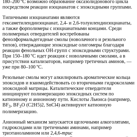
180–200 °C возможно образование оксазолидонового цикла
посредством реакции изоцианатов с эпоксидными группами.
Типичными изоцианатами являются
гексаметилендиизоцианат, 2,4- и 2,6-толуилендиизоцианаты,
а также форполимеры с изоцианатными концами. Среди
полимерных отвердителей востребованы
фенолформальдегидные смолы (новолачного и резольного
типов), отверждающие эпоксидные олигомеры благодаря
реакции фенольных ОН-групп с эпоксидными структурами.
При 150–180 °C идет реакция с новолачными смолами, а в
присутствии катализаторов, например третичных аминов, —
уже при 80–100 °C.
Резольные смолы могут алкилировать ароматические кольца
эпоксидов и взаимодействовать со вторичными гидроксилами
эпоксидной матрицы. Каталитические отвердители
инициируют полимеризацию эпоксидных систем по
катионному и анионному пути. Кислоты Льюиса (например,
BF
, BF
О (C2H5)2, SnCl4) активируют катионную
3
3
полимеризацию.
Анионный механизм запускается щелочными алкоголятами,
гидроксидами или третичными аминами, например
триэтаноламином или 2,4,6-
трис