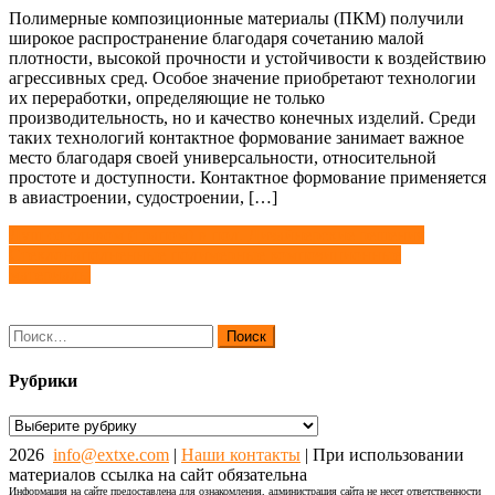
Полимерные композиционные материалы (ПКМ) получили
широкое распространение благодаря сочетанию малой
плотности, высокой прочности и устойчивости к воздействию
агрессивных сред. Особое значение приобретают технологии
их переработки, определяющие не только
производительность, но и качество конечных изделий. Среди
таких технологий контактное формование занимает важное
место благодаря своей универсальности, относительной
простоте и доступности. Контактное формование применяется
в авиастроении, судостроении, […]
Навигация
Душ со сливом (трапом) в пол. Дизайнерские решения
Стеклонаполненные полимерные композиционные
по
материалы
записям
Найти:
Рубрики
Рубрики
2026
info@extxe.com
|
Наши контакты
| При использовании
материалов ссылка на сайт обязательна
Информация на сайте предоставлена для ознакомления, администрация сайта не несет ответственности