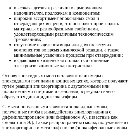
высокая адгезия к различным армирующим
наполнителям, подложкам и компонентам;
широкий ассортимент эпоксидных смол и
отверждающих веществ, что позволяет производить
материалы с разнообразными свойствами,
удовлетворяющими различным технологическим
требованиям;
отсутствие выделения воды или других летучих
компонентов во время химической реакции, а также
минимальные усадочные процессы при отверждении;
выдающаяся химическая стойкость и отличные
электроизоляционные характеристики.
Основу эпоксидных смол составляют олигомеры с
эпоксидными группами в концевых цепях, которые получают
путём реакции эпихлоргидрина с двухатомными или
полиатомными спиртами и фенолами, в результате чего
образуются диглицидные оксиэфиры.
Самыми популярными являются эпоксидные смолы,
полученные путём взаимодействия эпихлоргидрина с
дифенилолпропаном (или бисфенолом А), известные как
смолы типа ЭД. Также распространены смолы, получаемые из
эпихлоргидрина и метилолфенолов (эпоксифенольные смолы