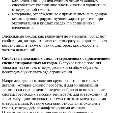
компонентами, при неизменном числе «сшивок»,
способствует увеличению эластичности и удлинению
отвержденной смолы;
материалы, отвержденные с применением ангидридов
кислот, демонстрируют лучшие характеристики при
эксплуатации в кислых средах, по сравнению с
щелочными.
Эпоксидные смолы, как вязкоупругие материалы, обладают
свойствами, которые зависят от температуры и длительности
воздействия, а также от таких факторов, как скорость и
частота испытаний.
Свойства эпоксидных смол, отвержденных с применением
специализированных методов.
В случае использования
эпоксидных систем, отверждающихся особым образом,
необходимо учитывать ряд ограничений.
Например, для изготовления крупных и толстостенных
деталей, которые сложно прогреть, и для минимизации
термических напряжений, нецелесообразно использование
систем, требующих высоких температур для отверждения. В
таких ситуациях подходят системы с низкотемпературными
отвердителями. К таким составам относятся эпоксидные
смолы, отверждаемые алифатическими аминами.
Отверждение этих смол при комнатной температуре