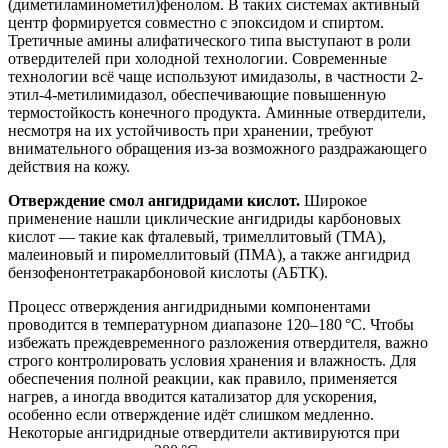
(диметиламинометил)фенолом. В таких системах активный
центр формируется совместно с эпоксидом и спиртом.
Третичные амины алифатического типа выступают в роли
отвердителей при холодной технологии. Современные
технологии всё чаще используют имидазолы, в частности 2-
этил-4-метилимидазол, обеспечивающие повышенную
термостойкость конечного продукта. Аминные отвердители,
несмотря на их устойчивость при хранении, требуют
внимательного обращения из-за возможного раздражающего
действия на кожу.
Отверждение смол ангидридами кислот.
Широкое
применение нашли циклические ангидриды карбоновых
кислот — такие как фталевый, тримеллитовый (ТМА),
малеиновый и пиромеллитовый (ПМА), а также ангидрид
бензофенонтетракарбоновой кислоты (АБТК).
Процесс отверждения ангидридными компонентами
проводится в температурном диапазоне 120–180 °C. Чтобы
избежать преждевременного разложения отвердителя, важно
строго контролировать условия хранения и влажность. Для
обеспечения полной реакции, как правило, применяется
нагрев, а иногда вводится катализатор для ускорения,
особенно если отверждение идёт слишком медленно.
Некоторые ангидридные отвердители активируются при