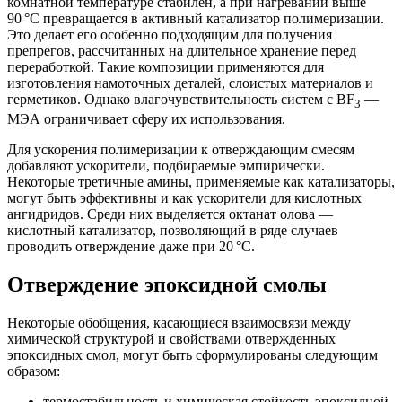
комнатной температуре стабилен, а при нагревании выше
90 °C превращается в активный катализатор полимеризации.
Это делает его особенно подходящим для получения
препрегов, рассчитанных на длительное хранение перед
переработкой. Такие композиции применяются для
изготовления намоточных деталей, слоистых материалов и
герметиков. Однако влагочувствительность систем с BF
—
3
МЭА ограничивает сферу их использования.
Для ускорения полимеризации к отверждающим смесям
добавляют ускорители, подбираемые эмпирически.
Некоторые третичные амины, применяемые как катализаторы,
могут быть эффективны и как ускорители для кислотных
ангидридов. Среди них выделяется октанат олова —
кислотный катализатор, позволяющий в ряде случаев
проводить отверждение даже при 20 °C.
Отверждение эпоксидной смолы
Некоторые обобщения, касающиеся взаимосвязи между
химической структурой и свойствами отвержденных
эпоксидных смол, могут быть сформулированы следующим
образом:
термостабильность и химическая стойкость эпоксидной