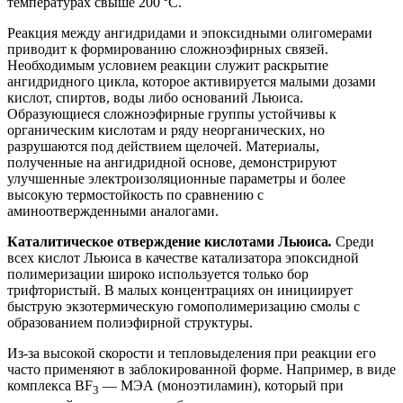
температурах свыше 200 °C.
Реакция между ангидридами и эпоксидными олигомерами
приводит к формированию сложноэфирных связей.
Необходимым условием реакции служит раскрытие
ангидридного цикла, которое активируется малыми дозами
кислот, спиртов, воды либо оснований Льюиса.
Образующиеся сложноэфирные группы устойчивы к
органическим кислотам и ряду неорганических, но
разрушаются под действием щелочей. Материалы,
полученные на ангидридной основе, демонстрируют
улучшенные электроизоляционные параметры и более
высокую термостойкость по сравнению с
аминоотвержденными аналогами.
Каталитическое отверждение кислотами Льюиса
.
Среди
всех кислот Льюиса в качестве катализатора эпоксидной
полимеризации широко используется только бор
трифтористый. В малых концентрациях он инициирует
быструю экзотермическую гомополимеризацию смолы с
образованием полиэфирной структуры.
Из-за высокой скорости и тепловыделения при реакции его
часто применяют в заблокированной форме. Например, в виде
комплекса BF
— МЭА (моноэтиламин), который при
3