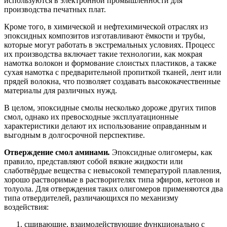
используются в электронной промышленности для
производства печатных плат.
Кроме того, в химической и нефтехимической отраслях из
эпоксидных композитов изготавливают ёмкости и трубы,
которые могут работать в экстремальных условиях. Процесс
их производства включает такие технологии, как мокрая
намотка волокон и формование слоистых пластиков, а также
сухая намотка с предварительной пропиткой тканей, лент или
прядей волокна, что позволяет создавать высококачественные
материалы для различных нужд.
В целом, эпоксидные смолы несколько дороже других типов
смол, однако их превосходные эксплуатационные
характеристики делают их использование оправданным и
выгодным в долгосрочной перспективе.
Отверждение смол аминами
.
Эпоксидные олигомеры, как
правило, представляют собой вязкие жидкости или
слаботвёрдые вещества с невысокой температурой плавления,
хорошо растворимые в растворителях типа эфиров, кетонов и
толуола. Для отверждения таких олигомеров применяются два
типа отвердителей, различающихся по механизму
воздействия:
сшивающие, взаимодействующие функционально с