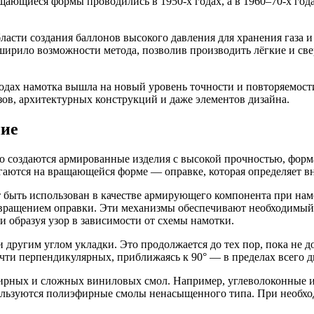
щающиеся формы проводились в 1950-х годах, а в 1960–70-х го
бласти создания баллонов высокого давления для хранения газа
асширило возможности метода, позволив производить лёгкие и 
дах намотка вышла на новый уровень точности и повторяемости
езов, архитектурных конструкций и даже элементов дизайна.
ние
ого создаются армированные изделия с высокой прочностью, фо
гаются на вращающейся форме — оправке, которая определяет 
ыть использован в качестве армирующего компонента при намот
ращением оправки. Эти механизмы обеспечивают необходимый у
 образуя узор в зависимости от схемы намотки.
 другим углом укладки. Это продолжается до тех пор, пока не 
чти перпендикулярных, приближаясь к 90° — в пределах всего 
ирных и сложных виниловых смол. Например, углеволоконные и
спользуются полиэфирные смолы ненасыщенного типа. При необх