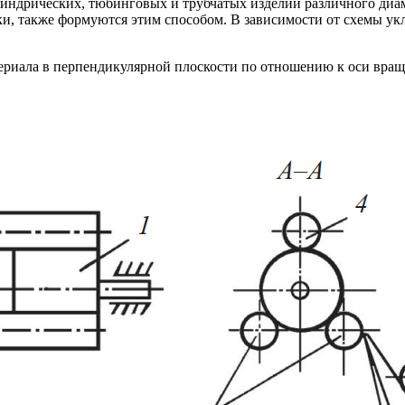
ндрических, тюбинговых и трубчатых изделий различного диаме
ки, также формуются этим способом. В зависимости от схемы у
териала в перпендикулярной плоскости по отношению к оси вращ