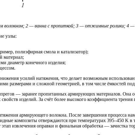
м волокном; 2 — ванна с пропиткой; 3 — отжимные ролики; 4 
ие узлы:
имер, полиэфирная смола и катализатор);
й материал;
и диаметр конечного изделия;
цессом.
снижения усилий натяжения, что делает возможным использова
ими размерами и сложной геометрией, в том числе ёмкостей по
репрегов — заранее пропитанных армирующих материалов. Она о
 свойств изделий. За счёт более высокого коэффициента трения
 натяжения армирующего волокна. После завершения процесса н
идные композиты отверждаются при температурах 395–450 K в т
 этап извлечения оправки и финальная обработка — зачистка то