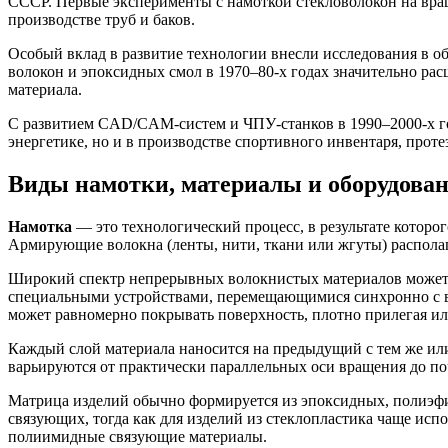
СССР. Первые эксперименты с намоткой стекловолокон на вра
производстве труб и баков.
Особый вклад в развитие технологии внесли исследования в о
волокон и эпоксидных смол в 1970–80-х годах значительно р
материала.
С развитием CAD/CAM-систем и ЧПУ-станков в 1990–2000-х го
энергетике, но и в производстве спортивного инвентаря, прот
Виды намотки, материалы и оборудова
Намотка
— это технологический процесс, в результате котор
Армирующие волокна (ленты, нити, ткани или жгуты) распола
Широкий спектр непрерывных волокнистых материалов может б
специальными устройствами, перемещающимися синхронно с в
может равномерно покрывать поверхность, плотно прилегая или
Каждый слой материала наносится на предыдущий с тем же или
варьируются от практически параллельных оси вращения до по
Матрица изделий обычно формируется из эпоксидных, полиэф
связующих, тогда как для изделий из стеклопластика чаще и
полиимидные связующие материалы.