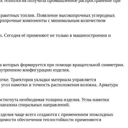
дах технология получила промышленное распространение при
 и ракетных топлив. Появление высокопрочных углеродных
сверхпрочные компоненты с минимальным количеством
. Сегодня её применяют не только в машиностроении и
рма которых формируется при помощи вращательной симметрии.
внутреннюю конфигурацию изделия.
ке. Траектория укладки материала управляется
гол намотки и точность расположения волокна. Арматура
достигнута необходимая толщина изделия. Углы намотки
диапазона спиральных направлений.
зделия чаще всего создаются с применением эпоксидных
одимости обеспечения теплостойкости применяются