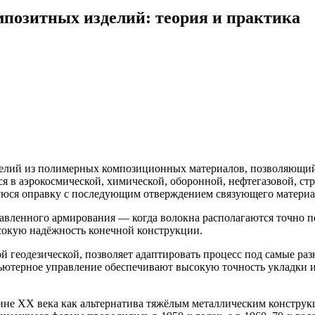
мпозитных изделий: теория и практика
елий из полимерных композиционных материалов, позволяющий
 в аэрокосмической, химической, оборонной, нефтегазовой, стр
юся оправку с последующим отверждением связующего материа
вленного армирования — когда волокна располагаются точно по
сокую надёжность конечной конструкции.
ой геодезической, позволяет адаптировать процесс под самые р
ьютерное управление обеспечивают высокую точность укладки 
едине XX века как альтернатива тяжёлым металлическим констр