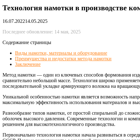
Технология намотки в производстве ко
16.07.2022
14.05.2025
Последнее обновление: 14 мая, 2025
Содержание страницы
Виды намотки, материалы и оборудование
Преимущества и недостатки метода намотки
Заключение
Метод намотки — один из ключевых способов формования изд
сравнительно небольшой массе. Технология широко применяется
последовательной укладке армирующего волокна на вращающу
Уникальной особенностью намотки является возможность напра
максимальную эффективность использования материалов и вы
Разнообразие типов намотки, от простой спиральной до сложн
оболочек высокого давления. Современные технологии и комп
решением для высокотехнологичного производства.
Первоначально технология намотки начала развиваться в сер