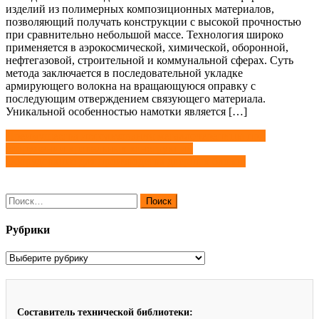
изделий из полимерных композиционных материалов,
позволяющий получать конструкции с высокой прочностью
при сравнительно небольшой массе. Технология широко
применяется в аэрокосмической, химической, оборонной,
нефтегазовой, строительной и коммунальной сферах. Суть
метода заключается в последовательной укладке
армирующего волокна на вращающуюся оправку с
последующим отверждением связующего материала.
Уникальной особенностью намотки является […]
Навигация
Преимущества использования металлочерепицы при
сооружении кровельных конструкций
по
Оборудование для производства дверных блоков
записям
Найти:
Рубрики
Рубрики
Составитель технической библиотеки: