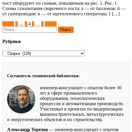
пост оборудуют по схемам, показанным на рис. 1. Рис. 1.
Схемы газопитания сварочного поста: а — от баллонов; б —
от газопроводов; в — от ацетиленового генератора; 1 […]
Пагинация
Назад
1
…
3
4
5
…
9
Далее
Найти:
записей
Рубрики
Рубрики
Составитель технической библиотеки:
инженер-консультант с опытом более 30
лет в сфере промышленного
оборудования, технологических
процессов и автоматизации производств.
Участвовал в проектах по модернизации
машиностроительных, металлургических
и энергетических объектов и их строительству.
Александр Терехов
— инженер-консультант с опытом