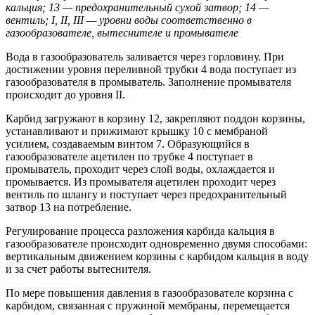
кальция; 13 — предохрани
тельный сухой затвор; 14 —
вентиль; I, II, III — уровни воды
соответственно в
газообразователе, вытеснителе и промывателе
Вода в газообразователь заливается через горловину. При
достижении уровня переливной трубки 4 вода поступает из
газообразователя в промыватель. Заполнение промывателя
происходит до уровня II.
Карбид загружают в корзину 12, закрепляют поддон корзины,
устанавливают и прижимают крышку 10 с мембраной
усилием, создаваемым винтом 7. Образующийся в
газообразователе ацетилен по трубке 4 поступает в
промыватель, проходит через слой воды, охлаждается и
промывается. Из промывателя ацетилен проходит через
вентиль по шлангу и поступает через предохранительный
затвор 13 на потребление.
Регулирование процесса разложения карбида кальция в
газообразователе происходит одновременно двумя способами:
вертикальным движением корзины с карбидом кальция в воду
и за счет работы вытеснителя.
По мере повышения давления в газообразователе корзина с
карбидом, связанная с пружиной мембраны, перемещается