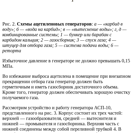
Рис. 2.
Схемы ацетиленовых генераторов
:
а — «карбид в
воду»; б — «вода на карбид»; в — «вытеснение воды»; г, д —
комбинированные системы; 1 — бункер
или барабан с
карбидом кальция; 2 — газосборник;
3 — спуск газа; 4 —
штуцер для отбора газа; 5 — система подачи воды; 6 —
реторта
Избыточное давление в генераторе не должно превышать 0,15
МПа.
Во избежание выброса ацетилена в помещение при внезапном
прекращении отбора газа генератор должен быть
герметичным и иметь газосборник достаточного объема.
Кроме того, генератор должен обеспечивать хорошую очистку
получаемого газа.
Рассмотрим устройство и работу генератора АСП-10,
представленного на рис. 3. Корпус состоит их трех частей:
верхней — газообразователя, средней — вытеснителя и
нижней — промывателя и газосборника. Верхняя часть с
нижней соединены между собой переливной трубкой 4. В