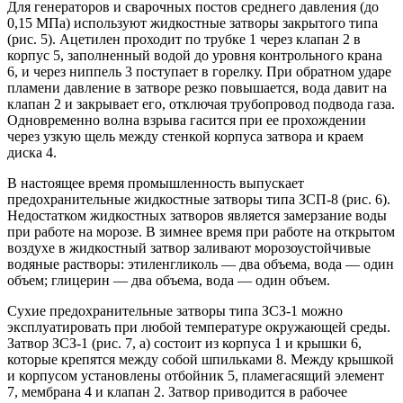
Для генераторов и сварочных постов среднего давления (до
0,15 МПа) используют жидкостные затворы закрытого типа
(рис. 5). Ацетилен проходит по трубке 1 через клапан 2 в
корпус 5, заполненный водой до уровня контрольного крана
6, и через ниппель 3 поступает в горелку. При обратном ударе
пламени давление в затворе резко повышается, вода давит на
клапан 2 и закрывает его, отключая трубопровод подвода газа.
Одновременно волна взрыва гасится при ее прохождении
через узкую щель между стенкой корпуса затвора и краем
диска 4.
В настоящее время промышленность выпускает
предохранительные жидкостные затворы типа ЗСП-8 (рис. 6).
Недостатком жидкостных затворов является замерзание воды
при работе на морозе. В зимнее время при работе на открытом
воздухе в жидкостный затвор заливают морозоустойчивые
водяные растворы: этиленгликоль — два объема, вода — один
объем; глицерин — два объема, вода — один объем.
Сухие предохранительные затворы типа ЗСЗ-1 можно
эксплуатировать при любой температуре окружающей среды.
Затвор ЗСЗ-1 (рис. 7, а) состоит из корпуса 1 и крышки 6,
которые крепятся между собой шпильками 8. Между крышкой
и корпусом установлены отбойник 5, пламегасящий элемент
7, мембрана 4 и клапан 2. Затвор приводится в рабочее