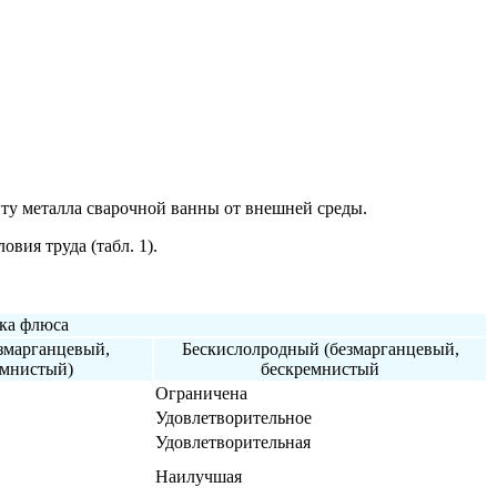
ту металла сварочной ванны от внешней среды.
вия труда (табл. 1).
ка флюса
змарганцевый,
Бескислолродный (безмарганцевый,
емнистый)
бескремнистый
Ограничена
Удовлетворительное
Удовлетворительная
Наилучшая