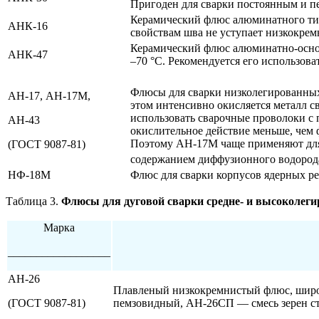
Пригоден для сварки постоянным и п
Керамический флюс алюминатного типа
АНК-16
свойствам шва не уступает низкокр
Керамический флюс алюминатно-основ
АНК-47
–70 °С. Рекомендуется его использов
Флюсы для сварки низколегированных
АН-17, АН-17М,
этом интенсивно окисляется металл 
использовать сварочные проволоки 
АН-43
окислительное действие меньше, чем
Поэтому АН-17М чаще применяют для 
(ГОСТ 9087-81)
содержанием диффузионного водород
НФ-18М
Флюс для сварки корпусов ядерных р
Таблица 3.
Флюсы для дуговой сварки средне- и высоколег
Марка
__________________
АН-26
Плавленый низкокремнистый флюс, широ
(ГОСТ 9087-81)
пемзовидный, АН-26СП — смесь зерен ст