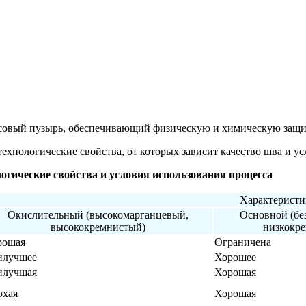
юсовый пузырь, обеспечивающий физическую и химическую защи
хнологические свойства, от которых зависит качество шва и усло
огические свойства и условия использования процесса
Характеристи
Окислительный (высокомарганцевый,
Основной (бе
высококремнистый)
низкокр
рошая
Ограничена
илучшее
Хорошее
илучшая
Хорошая
охая
Хорошая