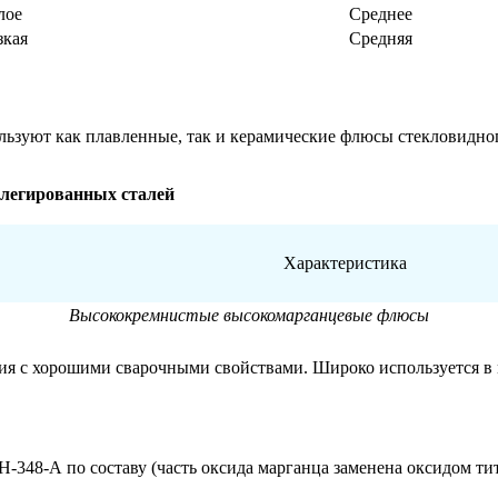
лое
Среднее
зкая
Средняя
льзуют как плавленные, так и керамические флюсы стекловидног
олегированных сталей
Характеристика
Высококремнистые высокомарганцевые флюсы
я с хорошими сварочными свойствами. Широко используется в м
-348-А по составу (часть оксида марганца заменена оксидом тит