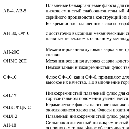
Плавленые безмарганцевые флюсы для с
АВ-4, АВ-5
низкокремнистый слабоокислительный. Ф
серийного производства конструкций из
Бескремнистые плавленные флюсы разраб
АН-30, ОФ-6
с достаточно высокими механическими с
плавным переходом к основному металлу,
Механизированная дуговая сварка констр
АН-20С
сплавов
ФИМС 20П
Механизированная дуговая сварка конст
Пемзовидный низкокремнистый флюс такж
ОФ-10
Флюс ОФ-10, как и ОФ-6, применяют для
высокое их качество. Но выполнение го
Низкокремнистый плавленый флюс для св
ФЦ-17
горизонтальном положении уменьшается 
Керамические флюсы на основе плавиково
ФЦК; ФЦК-С
окисляющиеся элементы. Флюсы практич
ФЦЛ-2
Плавленый низкокремнистый флюс, разраб
Сильноокислительный низкокремнистый п
АН-18
основного металла. Флюс обеспечивает в