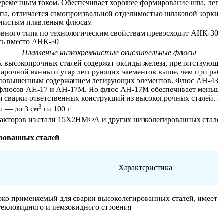
еременным током. Обеспечивает хорошее формирование шва, лег
, отличается самопроизвольной отделимостью шлаковой корки, 
емнистым плавленым флюсам
ного типа по технологическим свойствам превосходит АНК-30 
ать вместо АНК-30
Плавленые низкокремнистые окислительные флюсы
 высокопрочных сталей содержат оксиды железа, препятствующи
сварочной ванны и угар легирующих элементов выше, чем при р
с повышенным содержанием легирующих элементов. Флюс АН-43
 флюсов АН-17 и АН-17М. Но флюс АН-17М обеспечивает меньше
сварки ответственных конструкций из высокопрочных сталей. В
3
а — до 3 см
на 100 г
еакторов из стали 15Х2НМФА и других низколегированных стал
ированных сталей
Характеристика
ко применяемый для сварки высоколегированных сталей, имее
екловидного и пемзовидного строения