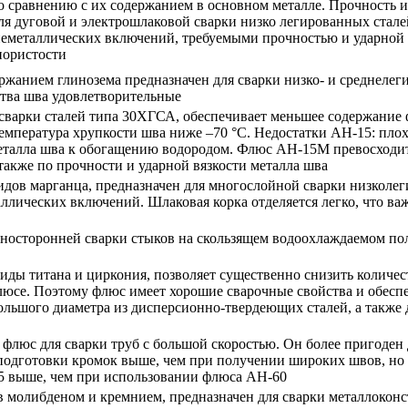
 сравнению с их содержанием в основном металле. Прочность и 
я дуговой и электрошлаковой сварки низко легированных стале
еметаллических включений, требуемыми прочностью и ударной 
пористости
анием глинозема предназначен для сварки низко- и среднелег
ства шва удовлетворительные
сварки сталей типа 30ХГСА, обеспечивает меньшее содержание 
мпература хрупкости шва ниже –70 °С. Недостатки АН-15: плох
 металла шва к обогащению водородом. Флюс АН-15М превосходи
также по прочности и ударной вязкости металла шва
дов марганца, предназначен для многослойной сварки низколеги
ллических включений. Шлаковая корка отделяется легко, что ва
осторонней сварки стыков на скользящем водоохлаждаемом пол
ды титана и циркония, позволяет существенно снизить количес
люсе. Поэтому флюс имеет хорошие сварочные свойства и обеспе
ольшого диаметра из дисперсионно-твердеющих сталей, а также
юс для сварки труб с большой скоростью. Он более пригоден д
 подготовки кромок выше, чем при получении широких швов, но
5 выше, чем при использовании флюса АН-60
молибденом и кремнием, предназначен для сварки металлоконс