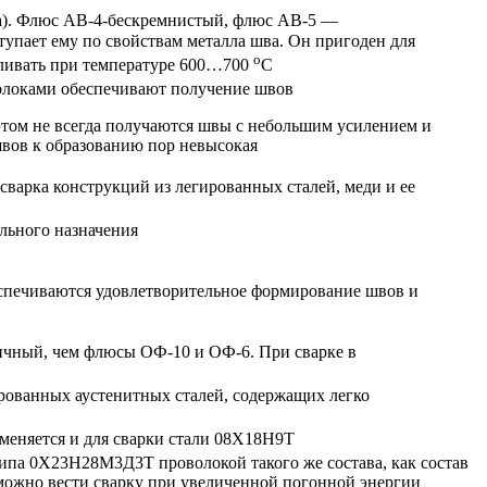
а). Флюс АВ-4-бескремнистый, флюс АВ-5 —
упает ему по свойствам металла шва. Он пригоден для
о
аливать при температуре 600…700
С
олоками обеспечивают получение швов
этом не всегда получаются швы с небольшим усилением и
швов к образованию пор невысокая
варка конструкций из легированных сталей, меди и ее
льного назначения
еспечиваются удовлетворительное формирование швов и
ичный, чем флюсы ОФ-10 и ОФ-6. При сварке в
рованных аустенитных сталей, содержащих легко
меняется и для сварки стали 08Х18Н9Т
ипа 0Х23Н28М3Д3Т проволокой такого же состава, как состав
можно вести сварку при увеличенной погонной энергии