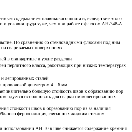
нным содержанием плавикового шпата и, вследствие этого
и и условия труда хуже, чем при работе с флюсом АН-348-А
ельстве. По сравнению со стекловидными флюсами под ним
 на свариваемых поверхностях
ей в стандартные и узкие разделки
лей перлитного класса, работающих при низких температурах
 и легированных сталей
ов проволокой диаметром 4…6 мм
ает значительно большую стойкость швов к образованию пор
комендуется использовать для сварки низколегированных
ия стойкости швов к образованию пор из-за наличия
 75%-ного ферросилиция, связанных жидким стеклом
и использовании АН-10 в шве снижается содержание кремния