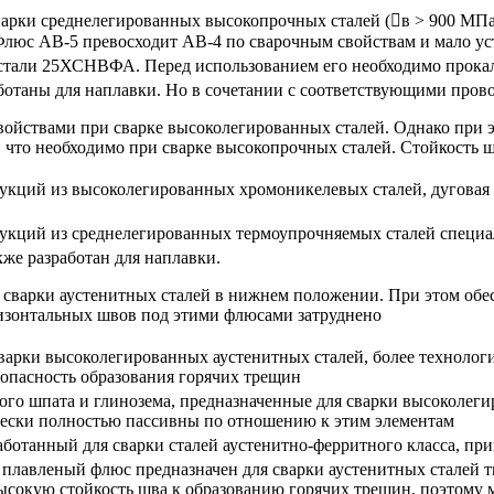
варки среднелегированных высокопрочных сталей (в > 900 МП
люс АВ-5 превосходит АВ-4 по сварочным свойствам и мало уст
 стали 25ХСНВФА. Перед использованием его необходимо прок
отаны для наплавки. Но в сочетании с соответствующими пров
войствами при сварке высоколегированных сталей. Однако при 
 что необходимо при сварке высокопрочных сталей. Стойкость 
укций из высоколегированных хромоникелевых сталей, дуговая с
рукций из среднелегированных термоупрочняемых сталей специа
е разработан для наплавки.
 сварки аустенитных сталей в нижнем положении. При этом об
ризонтальных швов под этими флюсами затруднено
арки высоколегированных аустенитных сталей, более технолог
опасность образования горячих трещин
го шпата и глинозема, предназначенные для сварки высоколеги
ески полностью пассивны по отношению к этим элементам
отанный для сварки сталей аустенитно-ферритного класса, при
лавленый флюс предназначен для сварки аустенитных сталей т
ысокую стойкость шва к образованию горячих трещин, поэтому 