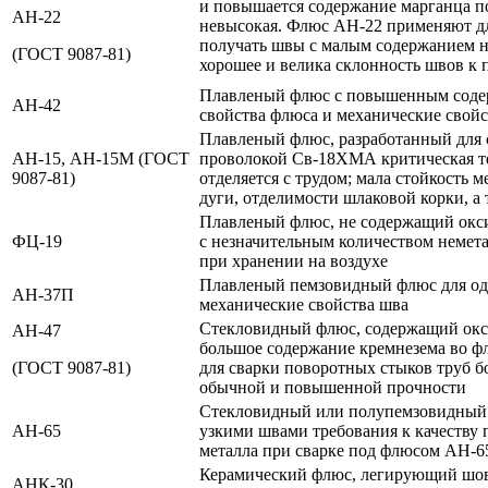
и повышается содержание марганца по
АН-22
невысокая. Флюс АН-22 применяют дл
получать швы с малым содержанием н
(ГОСТ 9087-81)
хорошее и велика склонность швов к 
Плавленый флюс с повышенным содерж
АН-42
свойства флюса и механические свой
Плавленый флюс, разработанный для 
АН-15, АН-15М (ГОСТ
проволокой Св-18ХМА критическая те
9087-81)
отделяется с трудом; мала стойкость
дуги, отделимости шлаковой корки, а 
Плавленый флюс, не содержащий окси
ФЦ-19
с незначительным количеством немета
при хранении на воздухе
Плавленый пемзовидный флюс для одн
АН-37П
механические свойства шва
Стекловидный флюс, содержащий окси
АН-47
большое содержание кремнезема во ф
(ГОСТ 9087-81)
для сварки поворотных стыков труб б
обычной и повышенной прочности
Стекловидный или полупемзовидный фл
АН-65
узкими швами требования к качеству
металла при сварке под флюсом АН-6
Керамический флюс, легирующий шов 
АНК-30