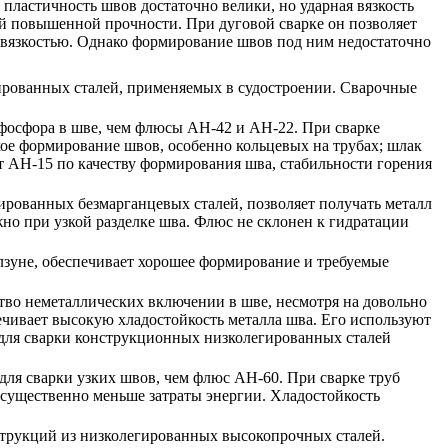
пластичность швов достаточно велики, но ударная вязкость
й повышенной прочности. При дуговой сварке он позволяет
вязкостью. Однако формирование швов под ним недостаточно
ированных сталей, применяемых в судостроении. Сварочные
фосфора в шве, чем флюсы АН-42 и АН-22. При сварке
ое формирование швов, особенно кольцевых на трубах; шлак
т АН-15 по качеству формирования шва, стабильности горения
рованных безмарганцевых сталей, позволяет получать металл
жно при узкой разделке шва. Флюс не склонен к гидратации
зуне, обеспечивает хорошее формирование и требуемые
тво неметаллических включении в шве, несмотря на довольно
чивает высокую хладостойкость металла шва. Его используют
 для сварки конструкционных низколегированных сталей
ля сварки узких швов, чем флюс АН-60. При сварке труб
 существенно меньше затраты энергии. Хладостойкость
трукций из низколегированных высокопрочных сталей.