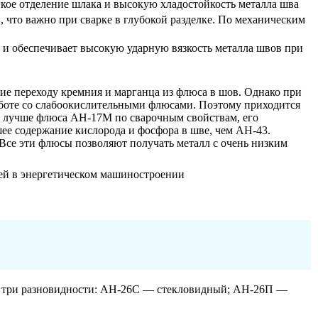
кое отделение шлака и высокую хладостойкость металла шва
что важно при сварке в глубокой разделке. По механическим
и обеспечивает высокую ударную вязкость металла швов при
е переходу кремния и марганца из флюса в шов. Однако при
аботе со слабоокислительными флюсами. Поэтому приходится
 лучше флюса АН-17М по сварочным свойствам, его
е содержание кислорода и фосфора в шве, чем АН-43.
се эти флюсы позволяют получать металл с очень низким
ей в энергетическом машиностроении
т три разновидности: АН-26С — стекловидный; АН-26П —