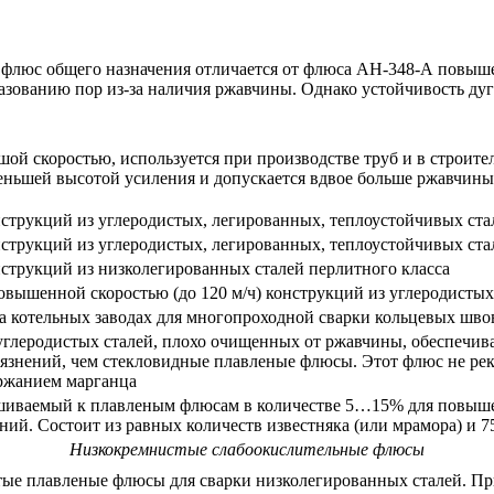
люс общего назначения отличается от флюса АН-348-А повыше
азованию пор из-за наличия ржавчины. Однако устойчивость дуг
ой скоростью, используется при производстве труб и в строит
ньшей высотой усиления и допускается вдвое больше ржавчины
струкций из углеродистых, легированных, теплоустойчивых стал
струкций из углеродистых, легированных, теплоустойчивых ста
струкций из низколегированных сталей перлитного класса
овышенной скоростью (до 120 м/ч) конструкций из углеродистых
 котельных заводах для многопроходной сварки кольцевых шв
углеродистых сталей, плохо очищенных от ржавчины, обеспечив
рязнений, чем стекловидные плавленые флюсы. Этот флюс не ре
ржанием марганца
шиваемый к плавленым флюсам в количестве 5…15% для повышен
ний. Состоит из равных количеств известняка (или мрамора) и
Низкокремнистые слабоокислительные флюсы
ые плавленые флюсы для сварки низколегированных сталей. Пр