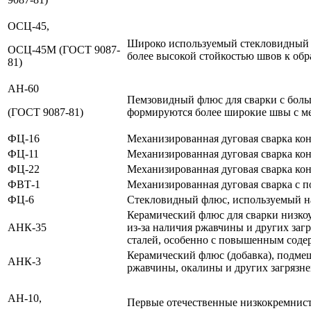
ОСЦ-45,
Широко используемый стекловидный ф
ОСЦ-45М (ГОСТ 9087-
более высокой стойкостью швов к обр
81)
АН-60
Пемзовидный флюс для сварки с больш
(ГОСТ 9087-81)
формируются более широкие швы с ме
ФЦ-16
Механизированная дуговая сварка кон
ФЦ-11
Механизированная дуговая сварка кон
ФЦ-22
Механизированная дуговая сварка кон
ФВТ-1
Механизированная дуговая сварка с п
ФЦ-6
Стекловидный флюс, используемый на
Керамический флюс для сварки низко
АНК-35
из-за наличия ржавчины и других заг
сталей, особенно с повышенным соде
Керамический флюс (добавка), подме
АНК-3
ржавчины, окалины и других загрязне
АН-10,
Первые отечественные низкокремнист