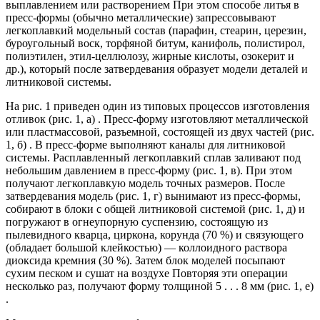
выплавлением или растворением При этом способе литья в
пресс-формы (обычно металлические) запрессовывают
легкоплавкий модельный состав (парафин, стеарин, церезин,
буроугольный воск, торфяной битум, канифоль, полистирол,
полиэтилен, этил-целлюлозу, жирные кислоты, озокерит и
др.), который после затвердевания образует модели деталей и
литниковой системы.
На рис. 1 приведен один из типовых процессов изготовления
отливок (рис. 1, а) . Пресс-форму изготовляют металлической
или пластмассовой, разъемной, состоящей из двух частей (рис.
1, б) . В пресс-форме выполняют каналы для литниковой
системы. Расплавленный легкоплавкий сплав заливают под
небольшим давлением в пресс-форму (рис. 1, в). При этом
получают легкоплавкую модель точных размеров. После
затвердевания модель (рис. 1, г) вынимают из пресс-формы,
собирают в блоки с общей литниковой системой (рис. 1, д) и
погружают в огнеупорную суспензию, состоящую из
пылевидного кварца, циркона, корунда (70 %) и связующего
(обладает большой клейкостью) — коллоидного раствора
диоксида кремния (30 %). Затем блок моделей посыпают
сухим песком и сушат на воздухе Повторяя эти операции
несколько раз, получают форму толщиной 5 . . . 8 мм (рис. 1, е)
.