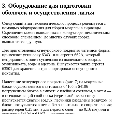
3. Оборудование для подготовки
оболочек и осуществления литья
Следующий этап технологического процесса реализуется с
помощью оборудования для сборки моделей в гирлянды.
Скрепление может выполняться в кондукторе, механическим
способом, спаиванием. Во многих случаях сборка
выполняется вручную.
Для приготовления огнеупорного покрытия литейной формы
применяют установку 63431 или агрегат 662А, который
непрерывно готовит суспензию из пылевидного кварца,
этилсиликата, воды и ацетона. Выпускается также агрегат
63501 для хранения и транспортировки огнеупорного
покрытия.
Нанесение огнеупорного покрытия (рис. 7) на модельные
блоки осуществляется в автоматах 64105 и 64106
погружением блоков в емкость с клейким составом, а затем —
в псевдокипящий слой песка (через слой песка снизу
пропускается сжатый воздух; песчинки разделены воздухом, и
блоки погружаются в песок без значительного сопротивления;
размер зерен 0,25 мм, а для первого слоя — до 0,16 мм) или в
автоматах 64104 и 64107 — пескосыпами.