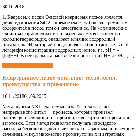
30.10.2018
1. Кварцевые пески Основой кварцевых песков является
диоксид кремния SiО2 – кремнезем. Чем больше кремнезема
содержится в песке, тем он качественнее. На механические
свойства формовочных и стержневых смесей, особенно
холоднотвердеющих, оказывает влияние водородный
показатель рН, который представляет собой отрицательный
логарифм концентрации водородных ионов, т.е. рН = –
(logH+). В нейтральном растворе концентрация Н+ и ОН– […]
Литейное производство
Непрерывное литье металлов: технология,
преимущества и применение
16.11.2018
01.09.2025
Металлургия XXI века немыслима без технологии
непрерывного литья — процесса, который произвел
настоящую революцию в производстве сортового проката и
заготовок. Этот метод позволяет получать из жидкого
расплава бесконечно длинные слитки с заданным поперечным
сечением, минуя множество промежуточных и затратных