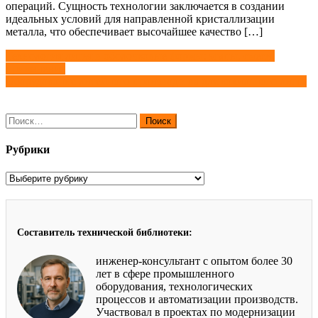
операций. Сущность технологии заключается в создании
идеальных условий для направленной кристаллизации
металла, что обеспечивает высочайшее качество […]
Навигация
Технология литья в оболочковые формы: этапы, смеси,
применение
по
Оборудование литейного производства для кокильного литья
записям
Найти:
Рубрики
Рубрики
Составитель технической библиотеки:
инженер-консультант с опытом более 30
лет в сфере промышленного
оборудования, технологических
процессов и автоматизации производств.
Участвовал в проектах по модернизации