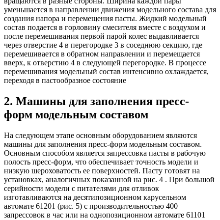
вращаются в разные стороны. Ширина каждой пары
уменьшается в направлении движения модельного состава для
создания напора и перемещения пасты. Жидкий модельный
состав подается в горловину смесителя вместе с воздухом и
после перемешивания первой парой колес выдавливается
через отверстие 4 в перегородке 3 в соседнюю секцию, где
перемешивается в обратном направлении и перемещается
вверх, к отверстию 4 в следующей перегородке. В процессе
перемешивания модельный состав интенсивно охлаждается,
переходя в пастообразное состояние
2. Машины для заполнения пресс-
форм модельным составом
На следующем этапе основным оборудованием являются
машины для заполнения пресс-форм модельным составом.
Основным способом является запрессовка пасты в рабочую
полость пресс-форм, что обеспечивает точность модели и
низкую шероховатость ее поверхностей. Пасту готовят на
установках, аналогичных показанной на рис. 4 . При большой
серийности модели с питателями для отливок
изготавливаются на десятипозиционном карусельном
автомате 61201 (рис. 5) с производительностью 400
запрессовок в час или на однопозиционном автомате 61101