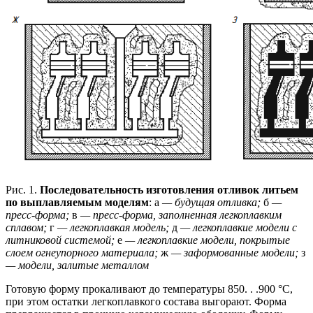
Рис. 1.
Последовательность изготовления отливок литьем
по выплавляемым моделям
: а
— будущая отливка;
б
—
пресс-форма;
в
— пресс-форма, заполненная легкоплавким
сплавом;
г
— легкоплавкая модель;
д
— легкоплавкие модели с
литниковой системой;
е
— легкоплавкие модели, покрытые
слоем огнеупорного материала;
ж
— заформованные модели;
з
— модели, залитые металлом
Готовую форму прокаливают до температуры 850. . .900 °С,
при этом остатки легкоплавкого состава выгорают. Форма