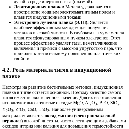
дугой в среде инертного газа (плазмой).
Левитационная плавка:
Металл удерживается в
пространстве мощным электромагнитным полем и
плавится индукционными токами.
Электронно-лучевая плавка (ЭЛП):
Является
наиболее эффективным методом для получения
металлов высокой чистоты. В глубоком вакууме металл
плавится сфокусированным пучком электронов. Этот
процесс эффективно удаляет газы, неметаллические
включения и примеси с высокой упругостью пара, что
приводит к значительному повышению пластических
свойств.
4.2. Роль материала тигля в индукционной
плавке
Несмотря на развитие бестигельных методов, индукционная
плавка в тигле остается основной. Поэтому качество самого
тигля имеет первостепенное значение. Для их изготовления
используют высокочистые оксиды: MgO, Al
O
, BeO, SiO
,
2
3
2
Y
O
, ZrO
, CaO, ThO
. Наиболее универсальным
2
3
2
2
материалом является
оксид магния (электроплавленый
периклаз)
высокой чистоты, часто с легирующими добавками
оксидов иттрия или кальция для повышения термостойкости