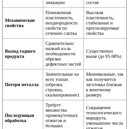
ликвации
состав
Пониженная
Высокая
пластичность,
пластичность,
Механические
неоднородность
стабильные и
свойства
свойств по
прогнозируемые
сечению слитка
свойства
Сравнительно
низкий из-за
Выход годного
Существенно
необходимости
продукта
выше (до 95-98%)
обрезки
дефектных частей
Значительные на
Минимальные, так
всех этапах
как получается
Потери металла
(обрезка,
заготовка близкая
строжка,
к конечному
скальпирование)
размеру
Требует
Сокращение
множества
технологического
Последующая
промежуточных
маршрута,
обработка
отжигов и
уменьшение числа
больших
отжигов