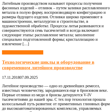
Литейным производством называют процессы получения
фасонных изделий – отливок – путем заливки расплавленного
металла в полую форму, воспроизводящую конфигурацию и
размеры будущего изделия. Отливки широко применяют в
машиностроении, металлургии и строительстве, в
художественной обработке. Процессы литья развиваются и
совершенствуются семь тысячелетий и всегда включают
следующие этапы: расплавление металла; заполнение
специально подготовленной формы; кристаллизацию и
извлечение […]
Литейное производство
Технологические циклы и оборудование в
современном литейном производстве
17.11.2018
07.09.2025
Литейное производство — одно из древнейших ремесел,
известных человечеству, зародившееся еще в бронзовом веке.
Первые отливки из меди и бронзы датируются V-IV
тысячелетиями до нашей эры. С тех пор технология прошла
колоссальный путь развития: от примитивных глиняных форм
до высокоавтоматизированных комплексов, управляемых