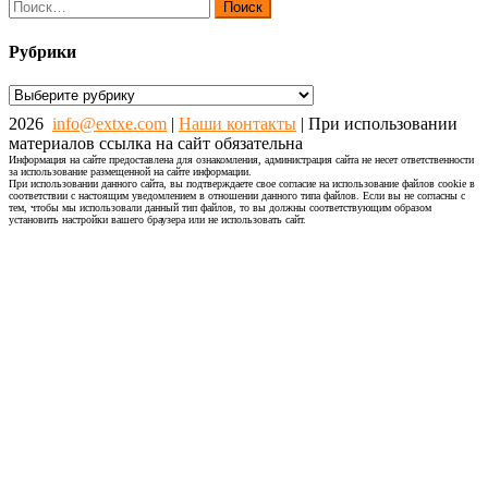
Найти:
Рубрики
Рубрики
2026
info@extxe.com
|
Наши контакты
| При использовании
материалов ссылка на сайт обязательна
Информация на сайте предоставлена для ознакомления, администрация сайта не несет ответственности
за использование размещенной на сайте информации.
При использовании данного сайта, вы подтверждаете свое согласие на использование файлов cookie в
соответствии с настоящим уведомлением в отношении данного типа файлов. Если вы не согласны с
тем, чтобы мы использовали данный тип файлов, то вы должны соответствующим образом
установить настройки вашего браузера или не использовать сайт.