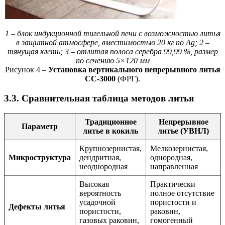
1 – блок индукционной тигельной печи с возможностью литья
в защитной атмосфере, вместимостью 20 кг по Ag; 2 –
тянущая клеть; 3 – отлитая полоса серебра 99,99 %, размер
по сечению 5×120 мм
Рисунок 4 –
Установка вертикального непрерывного литья
СС-3000
(ФРГ).
3.3. Сравнительная таблица методов литья
Традиционное
Непрерывное
Параметр
литье в кокиль
литье (УВНЛ)
Крупнозернистая,
Мелкозернистая,
Микроструктура
дендритная,
однородная,
неоднородная
направленная
Высокая
Практически
вероятность
полное отсутствие
усадочной
пористости и
Дефекты литья
пористости,
раковин,
газовых раковин,
гомогенный