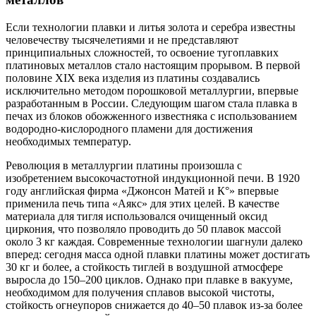
Если технологии плавки и литья золота и серебра известны
человечеству тысячелетиями и не представляют
принципиальных сложностей, то освоение тугоплавких
платиновых металлов стало настоящим прорывом. В первой
половине XIX века изделия из платины создавались
исключительно методом порошковой металлургии, впервые
разработанным в России. Следующим шагом стала плавка в
печах из блоков обожженного известняка с использованием
водородно-кислородного пламени для достижения
необходимых температур.
Революция в металлургии платины произошла с
изобретением высокочастотной индукционной печи. В 1920
году английская фирма «Джонсон Матей и К°» впервые
применила печь типа «Аякс» для этих целей. В качестве
материала для тигля использовался очищенный оксид
циркония, что позволяло проводить до 50 плавок массой
около 3 кг каждая. Современные технологии шагнули далеко
вперед: сегодня масса одной плавки платины может достигать
30 кг и более, а стойкость тиглей в воздушной атмосфере
выросла до 150–200 циклов. Однако при плавке в вакууме,
необходимом для получения сплавов высокой чистоты,
стойкость огнеупоров снижается до 40–50 плавок из-за более