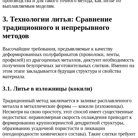
производства и для такого точного метода, как литье по
выплавляемым моделям.
3. Технологии литья: Сравнение
традиционного и непрерывного
методов
Высочайшие требования, предъявляемые к качеству
деформированных полуфабрикатов (проволоки, ленты,
профилей) из драгоценных металлов, диктуют необходимость
получения безупречных заготовительных слитков. Именно на
этом этапе закладывается будущая структура и свойства
материала.
3.1. Литье в изложницы (кокили)
Традиционный метод заключается в заливке расплавленного
металла в металлические формы — кокили (изложницы).
Несмотря на свою простоту, этот способ имеет существенные
недостатки: неравномерная скорость охлаждения приводит к
формированию крупнозернистой дендритной структуры,
образованию усадочной пористости и ликвации
(неоднородности химического состава). Такие слитки требуют