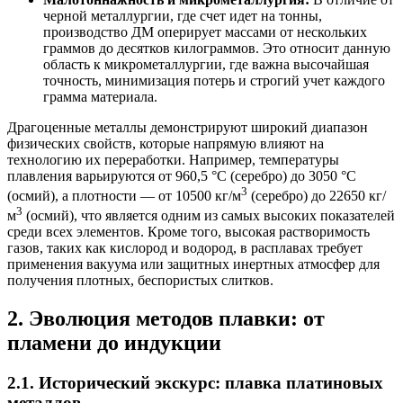
черной металлургии, где счет идет на тонны,
производство ДМ оперирует массами от нескольких
граммов до десятков килограммов. Это относит данную
область к микрометаллургии, где важна высочайшая
точность, минимизация потерь и строгий учет каждого
грамма материала.
Драгоценные металлы демонстрируют широкий диапазон
физических свойств, которые напрямую влияют на
технологию их переработки. Например, температуры
плавления варьируются от 960,5 °С (серебро) до 3050 °С
3
(осмий), а плотности — от 10500 кг/м
(серебро) до 22650 кг/
3
м
(осмий), что является одним из самых высоких показателей
среди всех элементов. Кроме того, высокая растворимость
газов, таких как кислород и водород, в расплавах требует
применения вакуума или защитных инертных атмосфер для
получения плотных, беспористых слитков.
2. Эволюция методов плавки: от
пламени до индукции
2.1. Исторический экскурс: плавка платиновых
металлов