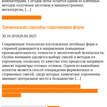
компьютерами. Сегодня литье остается одним из ключевых
методов получения заготовок в машиностроении,
металлургии, […]
Литейное производство
Химические способы упрочнения форм
30.10.2018
28.04.2025
Современные технологии изготовления литейных форм и
стержней развиваются в направлении повышения
производительности, точности и экологической безопасности.
Особое внимание уделяется выбору смесей и методов их
упрочнения, поскольку от качества этих процессов напрямую
зависят параметры готовых отливок. Одним из важнейших
аспектов является способ отверждения формовочных и
стержневых смесей, среди которых химическое упрочнение
занимает центральное место в большинстве […]
Навигация
Огнеупорные и теплоизоляционные материалы
Благородные металлы: от ювелирных сплавов до высоких
по
технологий
записям