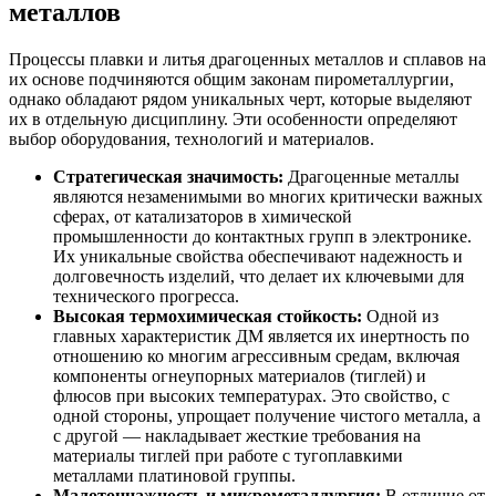
металлов
Процессы плавки и литья драгоценных металлов и сплавов на
их основе подчиняются общим законам пирометаллургии,
однако обладают рядом уникальных черт, которые выделяют
их в отдельную дисциплину. Эти особенности определяют
выбор оборудования, технологий и материалов.
Стратегическая значимость:
Драгоценные металлы
являются незаменимыми во многих критически важных
сферах, от катализаторов в химической
промышленности до контактных групп в электронике.
Их уникальные свойства обеспечивают надежность и
долговечность изделий, что делает их ключевыми для
технического прогресса.
Высокая термохимическая стойкость:
Одной из
главных характеристик ДМ является их инертность по
отношению ко многим агрессивным средам, включая
компоненты огнеупорных материалов (тиглей) и
флюсов при высоких температурах. Это свойство, с
одной стороны, упрощает получение чистого металла, а
с другой — накладывает жесткие требования на
материалы тиглей при работе с тугоплавкими
металлами платиновой группы.
Малотоннажность и микрометаллургия:
В отличие от