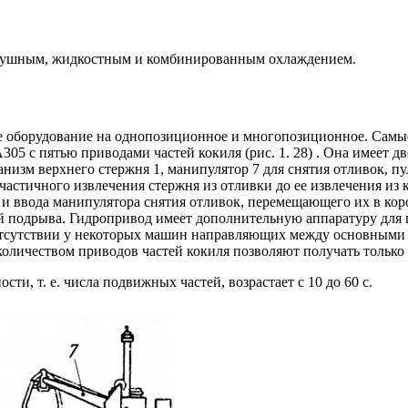
оздушным, жидкостным и комбинированным охлаждением.
ое оборудование на однопозиционное и многопозиционное. Самы
05 с пятью приводами частей кокиля (рис. 1. 28) . Она имеет д
изм верхнего стержня 1, манипулятор 7 для снятия отливок, пу
астичного извлечения стержня из отливки до ее извлечения из к
я и ввода манипулятора снятия отливок, перемещающего их в кор
ий подрыва. Гидропривод имеет дополнительную аппаратуру для
тсутствии у некоторых машин направляющих между основными п
оличеством приводов частей кокиля позволяют получать только
и, т. е. числа подвижных частей, возрастает с 10 до 60 с.