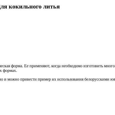
для кокильного литья
ическая форма. Ее применяют, когда необходимо изготовить мн
х формах.
о и можно привести пример их использования белорусскими юве