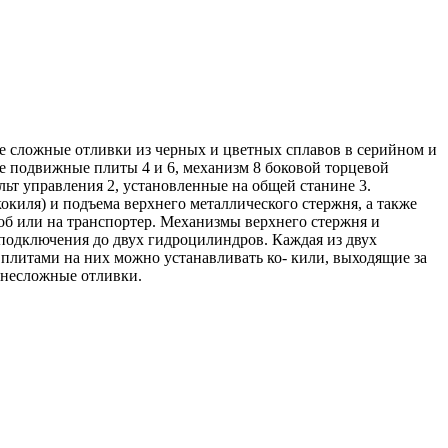
е сложные отливки из черных и цветных сплавов в серийном и
ве подвижные плиты 4 и 6, механизм 8 боковой торцевой
льт управления 2, установленные на общей станине 3.
окиля) и подъема верхнего металлического стержня, а также
об или на транспортер. Механизмы верхнего стержня и
 подключения до двух гидроцилиндров. Каждая из двух
литами на них можно устанавливать ко- кили, выходящие за
 несложные отливки.