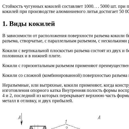
Стойкость чугунных кокилей составляет 1000. . . 5000 шт. при
кокилей при производстве алюминиевого литья достигает 50 0
1. Виды кокилей
В зависимости от расположения поверхности разъема кокили б
разъема, створчатые, с параллельным разъемом, с несколькими 
Кокили с вертикальной плоскостью разъема состоят из двух и б
половинах и в нижней плите.
Кокили с горизонтальным разъемом применяют преимущественн
Кокили со сложной (комбинированной) поверхностью разъема 
Неразъемные, или вытряхные, кокили применяют, когда конструк
изготовления опорного катка Внутренняя полость формы восп
4 и 2, последний из которых перекрывает верхнюю часть формы
металл в отливку, и двух прибылей.