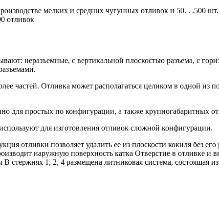
 производстве мелких и средних чугунных отливок и 50. . .500 
00 отливок
ывают: неразъемные, с вертикальной плоскостью разъема, с гор
разъемами.
олее частей. Отливка может располагаться целиком в одной из п
о для простых по конфигурации, а также крупногабаритных от
используют для изготовления отливок сложной конфигурации.
ция отливки позволяет удалить ее из плоскости кокиля без его р
роизводит наружную поверхность катка Отверстие в отливке и 
 В стержнях 1, 2, 4 размещена литниковая система, состоящая и