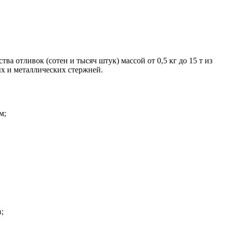
а отливок (сотен и тысяч штук) массой от 0,5 кг до 15 т из
х и металлических стержней.
м;
;