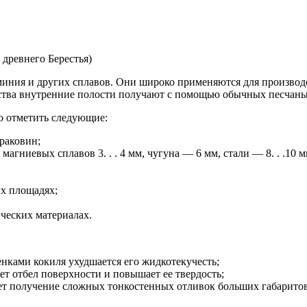
 древнего Берестья)
иния и других сплавов. Они широко применяются для производств
дства внутренние полости получают с помощью обычных песчаны
 отметить следующие:
раковин;
гниевых сплавов 3. . . 4 мм, чугуна — 6 мм, стали — 8. . .10 м
х площадях;
ческих материалах.
енками кокиля ухудшается его жидкотекучесть;
т отбел поверхности и повышает ее твердость;
ет получение сложных тонкостенных отливок больших габаритов