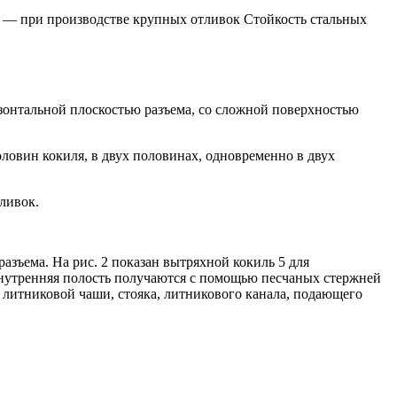
шт. — при производстве крупных отливок Стойкость стальных
изонтальной плоскостью разъема, со сложной поверхностью
оловин кокиля, в двух половинах, одновременно в двух
ливок.
азъема. На рис. 2 показан вытряхной кокиль 5 для
внутренняя полость получаются с помощью песчаных стержней
з литниковой чаши, стояка, литникового канала, подающего