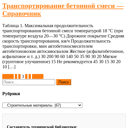
Транспортирование бетонной смеси —
Справочник
Таблица 1. Максимальная продолжительность
транспортирования бетонной смеси температурой 18 °С (при
температуре воздуха 20—30 °С) Дорожное покрытие Средняя
скорость транспортирования, км/ч Продолжительность
транспортировки, мин автобетоносмесителем
автобетоновозом автосамосвалом Жесткое (асфальтобетонное,
асфальтовое и т. д.) 30 200 90 60 140 50 35 90 30 20 Мягкое
(грунтовое улучшенное) 15 Не рекомендуется 45 30 15 30 20
10 […]
Пагинация
Назад
1
2
3
4
5
Далее
Найти:
записей
Рубрики
Рубрики
Составитель технической библиотеки: