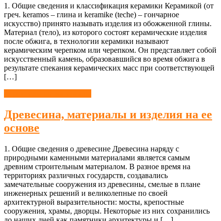
1. Общие сведения и классификация керамики Керамикой (от
греч. keramos – глина и keramike (teche) – гончарное
искусство) принято называть изделия из обожженной глины.
Материал (тело), из которого состоят керамические изделия
после обжига, в технологии керамики называют
керамическим черепком или черепком. Он представляет собой
искусственный камень, образовавшийся во время обжига в
результате спекания керамических масс при соответствующей
[…]
Строительные материалы
Древесина, материалы и изделия на ее
основе
1. Общие сведения о древесине Древесина наряду с
природными каменными материалами является самым
древним строительным материалом. В разное время на
территориях различных государств, создавались
замечательные сооружения из древесины, смелые в плане
инженерных решений и великолепные по своей
архитектурной выразительности: мосты, крепостные
сооружения, храмы, дворцы. Некоторые из них сохранились
до наших дней как памятники архитектуры и […]