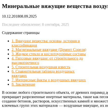
Минеральные вяжущие вещества воздуш
10.12.2018
08.09.2025
Последнее обновление: 8 сентября, 2025
Содержание страницы
1. Вяжущие вещества: основы, история и
классификация
2. Магнезиальные вяжущие (Цемент Сореля)
3. Жидкое стекло и кислотоупорные составы
4. Гипсовые вяжущие: от строительного до
высокопрочного
5. Строительная воздушная известь
6. Сравнительная таблица воздушных
вяжущих
7. Интересные факты о воздушных вяжущих
8. Заключение
В основе любого строительного объекта, от древних пирамид
превращает разрозненные инертные материалы, такие как песо
создание бетонов, растворов, искусственных камней и множе
ключевых групп этих материалов — воздушные вяжущие, их и