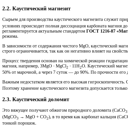
2.2. Каустический магнезит
Сырьем для производства каустического магнезита служит пр
условиях происходит полная диссоциация карбоната магния до
регламентируется актуальным стандартом
ГОСТ 1216-87
«Магн
режима.
В зависимости от содержания чистого MgO, каустический магнез
строго ограничивается, так как он негативно влияет на свойств
Процесс твердения основан на химической реакции гидратации
магния, например, 3MgO · MgCl
· 11H
O. Каустический магне
2
2
50% от марочной, а через 7 суток — до 90%. По прочности его
Важным недостатком является его высокая гигроскопичность. О
Поэтому хранение каустического магнезита допускается тольк
2.3. Каустический доломит
Это вяжущее получают обжигом природного доломита (CaCO
3
(MgCO
→ MgO + CO
), в то время как карбонат кальция (Ca
3
2
тонкий порошок.