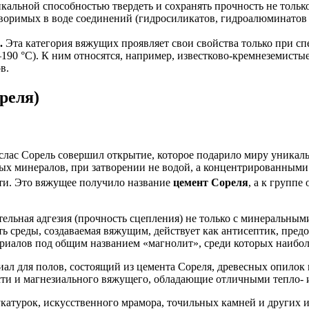
альной способностью твердеть и сохранять прочность не только 
творимых в воде соединений (гидросиликатов, гидроалюминатов
.
Эта категория вяжущих проявляет свои свойства только при сп
190 °С). К ним относятся, например, известково-кремнеземисты
в.
реля)
ислас Сорель совершил открытие, которое подарило миру уникал
х минералов, при затворении не водой, а концентрированными
ти. Это вяжущее получило название
цемент Сореля
, а к группе
ьная адгезия (прочность сцепления) не только с минеральными
ть среды, создаваемая вяжущим, действует как антисептик, пред
риалов под общим названием «магнолит», среди которых наибол
л для полов, состоящий из цемента Сореля, древесных опилок 
ти и магнезиального вяжущего, обладающие отличными тепло- 
катурок, искусственного мрамора, точильных камней и других и