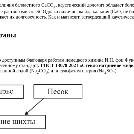
наличия балластного CaCO
, каустический доломит обладает бо
3
е растворами солей. Однако наличие оксида кальция (CaO, не б
жает их долговечность. Как и магнезит, затвердевший каустиче
ставы
о доступным благодаря работам немецкого химика И.Н. фон Фук
еменному стандарту
ГОСТ 13078-2021 «Стекло натриевое жидко
ованной содой (Na
CO
) или сульфатом натрия (Na
SO
).
2
3
2
4