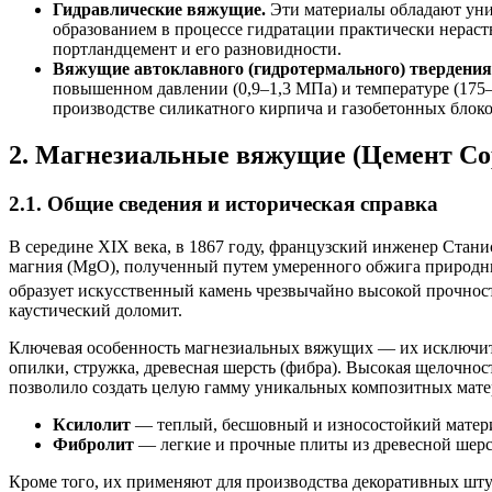
Гидравлические вяжущие.
Эти материалы обладают уник
образованием в процессе гидратации практически нерас
портландцемент и его разновидности.
Вяжущие автоклавного (гидротермального) твердения
повышенном давлении (0,9–1,3 МПа) и температуре (175–
производстве силикатного кирпича и газобетонных блоко
2. Магнезиальные вяжущие (Цемент Со
2.1. Общие сведения и историческая справка
В середине XIX века, в 1867 году, французский инженер Стан
магния (MgO), полученный путем умеренного обжига природны
образует искусственный камень чрезвычайно высокой прочнос
каустический доломит.
Ключевая особенность магнезиальных вяжущих — их исключител
опилки, стружка, древесная шерсть (фибра). Высокая щелочнос
позволило создать целую гамму уникальных композитных мате
Ксилолит
— теплый, бесшовный и износостойкий материа
Фибролит
— легкие и прочные плиты из древесной шерс
Кроме того, их применяют для производства декоративных шту