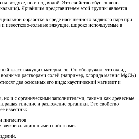
на воздухе, но и под водой. Это свойство обусловлено
 кальция). Ярчайшим представителем этой группы является
ециальной обработке в среде насыщенного водяного пара при
е и известково-зольные вяжущие, широко используемые в
ьный класс вяжущих материалов. Он обнаружил, что оксид
 водными растворами солей (например, хлорида магния MgCl
)
2
 относят два основных его вида: каустический магнезит и
, но и с органическими заполнителями, такими как древесные
отвращая гниение и разложение органики. Это свойство
ее известны:
и пигментов.
и звукоизоляционными свойствами.
зделий.