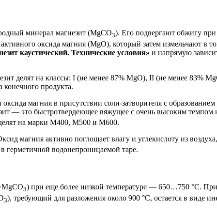
иродный минерал магнезит (MgCO
). Его подвергают обжигу пр
3
 активного оксида магния (MgO), который затем измельчают в т
езит каустический. Технические условия»
и напрямую зависит
ит делят на классы: I (не менее 87% MgO), II (не менее 83% Mg
а конечного продукта.
 оксида магния в присутствии соли-затворителя с образование
зит — это быстротвердеющее вяжущее с очень высоким темпом н
 делят на марки М400, М500 и М600.
ксид магния активно поглощает влагу и углекислоту из воздуха
о в герметичной водонепроницаемой таре.
·MgCO
) при еще более низкой температуре — 650…750 °С. При
3
CO
), требующий для разложения около 900 °С, остается в виде 
3