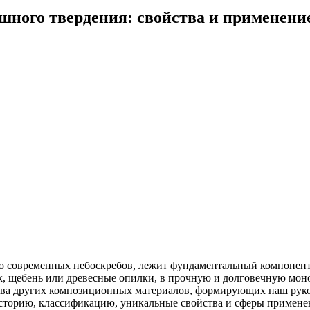
ного твердения: свойства и применени
 до современных небоскребов, лежит фундаментальный компонен
к, щебень или древесные опилки, в прочную и долговечную мон
ства других композиционных материалов, формирующих наш руко
сторию, классификацию, уникальные свойства и сферы примене