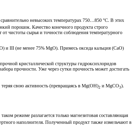
и сравнительно невысоких температурах 750…850 °С. В этих
онкий порошок. Качество конечного продукта строго
 от чистоты сырья и точности соблюдения температурного
O) и III (не менее 75% MgO). Примесь оксида кальция (CaO)
м прочной кристаллической структуры гидроксихлоридов
абора прочности. Уже через сутки прочность может достигать
, теряя свою активность (превращаясь в Mg(OH)
и MgCO
).
2
3
 таком режиме разлагается только магнезитовая составляющая
инертного наполнителя. Полученный продукт также измельчают в