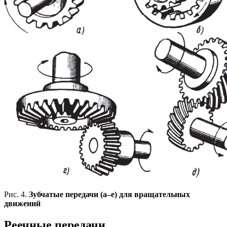
Рис. 4.
Зубчатые передачи (а–е) для вращательных
движений
Реечные передачи