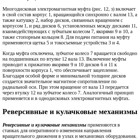
Многодисковая электромагнитная муфта (рис. 12, з) включает
в свой состав корпус 1, вращающийся синхронно с валом 13, а
также катушку 2, набор дисков, связанных вращением с
корпусом 1, и ряд дисков 6, установленных между дисками 11,
взаимодействующих с зубчатым колесом 7, якорями 9 и 10, а
также стопорным кольцом 8. Для подачи питания на муфту
применяются щетка 5 и токосъемные устройства 3 и 4.
Когда муфта отключена, зубчатое колесо 7 вращается свободно
на подшипниках по втулке 12 вала 13. Включение муфты
приводит к прижатию якорями 9 и 10 дисков 6 и 11 к
поверхности корпуса 1, что обеспечивает зацепление.
Благодаря особой форме и минимальной толщине дисков
создается значительное магнитное сопротивление по
радиальной оси. При этом вращение от вала 13 передается
через втулку 12 на зубчатое колесо 7. Аналогичный принцип
применяется и в однодисковых электромагнитных муфтах.
Реверсивные и кулачковые механизмы
Реверсивные и кулачковые механизмы
применяются в
станках для оперативного изменения направления
вращательного движения в узлах и механизмах оборудования.