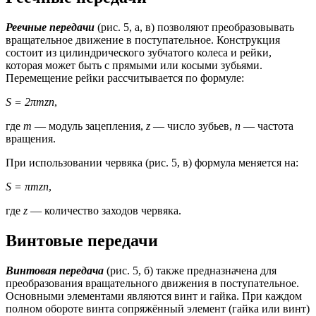
Реечные передачи
(рис. 5, а, в) позволяют преобразовывать
вращательное движение в поступательное. Конструкция
состоит из цилиндрического зубчатого колеса и рейки,
которая может быть с прямыми или косыми зубьями.
Перемещение рейки рассчитывается по формуле:
S = 2πmzn
,
где
m
— модуль зацепления,
z
— число зубьев,
n
— частота
вращения.
При использовании червяка (рис. 5, в) формула меняется на:
S = πmzn
,
где
z
— количество заходов червяка.
Винтовые передачи
Винтовая передача
(рис. 5, б) также предназначена для
преобразования вращательного движения в поступательное.
Основными элементами являются винт и гайка. При каждом
полном обороте винта сопряжённый элемент (гайка или винт)