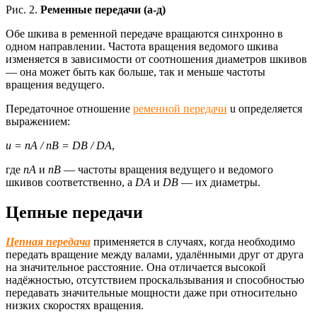
Рис. 2.
Ременные передачи (а-д)
Обе шкива в ременной передаче вращаются синхронно в
одном направлении. Частота вращения ведомого шкива
изменяется в зависимости от соотношения диаметров шкивов
— она может быть как больше, так и меньше частоты
вращения ведущего.
Передаточное отношение
ременной передачи
u определяется
выражением:
u = nА / nВ = DВ / DА
,
где
nА
и
nВ
— частоты вращения ведущего и ведомого
шкивов соответственно, а
DA
и
DB
— их диаметры.
Цепные передачи
Цепная передача
применяется в случаях, когда необходимо
передать вращение между валами, удалёнными друг от друга
на значительное расстояние. Она отличается высокой
надёжностью, отсутствием проскальзывания и способностью
передавать значительные мощности даже при относительно
низких скоростях вращения.