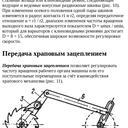
стальные кольца или клиновидные ремни, соединяющие
ведущие и ведомые конусные раздвижные шкивы (рис. 10).
При изменении осевого положения одной пары шкивов
изменяется и радиус контакта r1 и r2, определяя передаточное
отношение u = r1 / r2, диапазон изменения частоты вращения
выходного вала характеризуется показателем D = umax / umin,
который для вариаторов с клиновидными ремнями достигает
D = 8 ÷ 15, обеспечивая широкие возможности регулировки
скорости.
Передача храповым зацеплением
Передача храповым зацеплением
позволяет регулировать
частоту вращения рабочего органа машины или его
поступательные перемещения за счёт взаимодействия
храпового механизма (рис. 11).