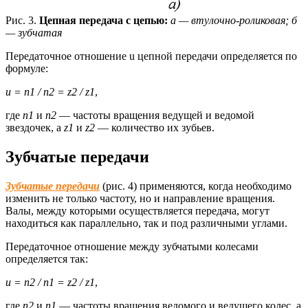
Рис. 3.
Цепная передача с цепью:
а — втулочно-роликовая; б
— зубчатая
Передаточное отношение u цепной передачи определяется по
формуле:
u = n1 / n2 = z2 / z1
,
где
n1
и
n2
— частоты вращения ведущей и ведомой
звездочек, а
z1
и
z2
— количество их зубьев.
Зубчатые передачи
Зубчатые передачи
(рис. 4) применяются, когда необходимо
изменить не только частоту, но и направление вращения.
Валы, между которыми осуществляется передача, могут
находиться как параллельно, так и под различными углами.
Передаточное отношение между зубчатыми колесами
определяется так:
u = n2 / n1 = z2 / z1
,
где
n2
и
n1
— частоты вращения ведомого и ведущего колес, а