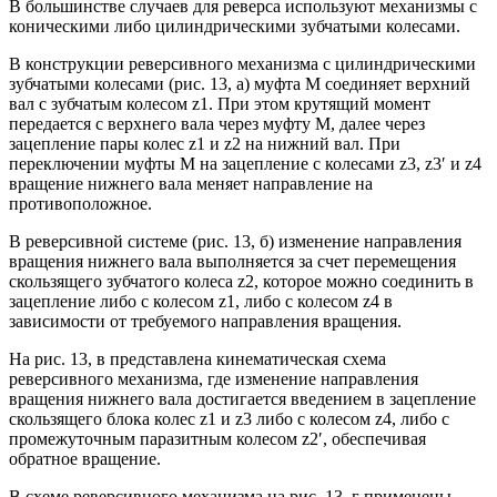
В большинстве случаев для реверса используют механизмы с
коническими либо цилиндрическими зубчатыми колесами.
В конструкции реверсивного механизма с цилиндрическими
зубчатыми колесами (рис. 13, а) муфта М соединяет верхний
вал с зубчатым колесом z1. При этом крутящий момент
передается с верхнего вала через муфту М, далее через
зацепление пары колес z1 и z2 на нижний вал. При
переключении муфты М на зацепление с колесами z3, z3′ и z4
вращение нижнего вала меняет направление на
противоположное.
В реверсивной системе (рис. 13, б) изменение направления
вращения нижнего вала выполняется за счет перемещения
скользящего зубчатого колеса z2, которое можно соединить в
зацепление либо с колесом z1, либо с колесом z4 в
зависимости от требуемого направления вращения.
На рис. 13, в представлена кинематическая схема
реверсивного механизма, где изменение направления
вращения нижнего вала достигается введением в зацепление
скользящего блока колес z1 и z3 либо с колесом z4, либо с
промежуточным паразитным колесом z2′, обеспечивая
обратное вращение.
В схеме реверсивного механизма на рис. 13, г применены