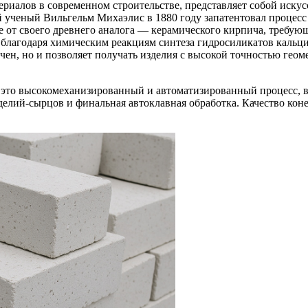
ериалов в современном строительстве, представляет собой иск
й ученый Вильгельм Михаэлис в 1880 году запатентовал процесс 
 от своего древнего аналога — керамического кирпича, требую
ь благодаря химическим реакциям синтеза гидросиликатов кальц
мичен, но и позволяет получать изделия с высокой точностью ге
 это высокомеханизированный и автоматизированный процесс, 
делий-сырцов и финальная автоклавная обработка. Качество кон