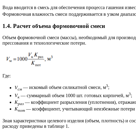
Вода вводится в смесь для обеспечения процесса гашения изве
Формовочная влажность смеси поддерживается в узком диапаз
1.4. Расчет объема формовочной смеси
Объем формовочной смеси (массы), необходимый для производ
прессования и технологические потери.
Где:
3
V
— искомый объем силикатной смеси, м
;
см
3
V
— суммарный объем 1000 шт. готовых кирпичей, м
;
к
K
— коэффициент разрыхления (уплотнения), отражающи
раз
K
— коэффициент, учитывающий неизбежные потери фо
пот
Зная характеристики целевого изделия (объем, плотность) и с
расходу приведены в таблице 1.