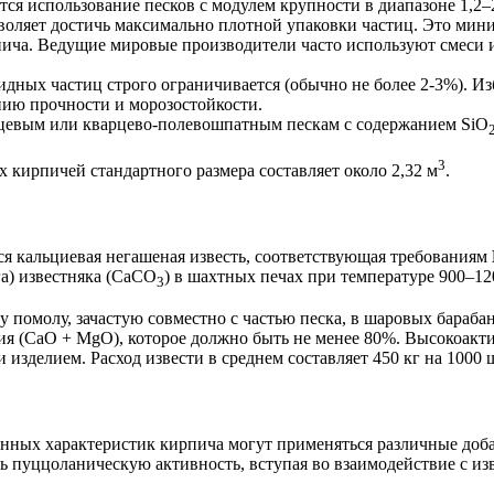
ся использование песков с модулем крупности в диапазоне 1,2
оляет достичь максимально плотной упаковки частиц. Это мини
пича. Ведущие мировые производители часто используют смеси и
ных частиц строго ограничивается (обычно не более 2-3%). Изб
ию прочности и морозостойкости.
цевым или кварцево-полевошпатным пескам с содержанием SiO
3
 кирпичей стандартного размера составляет около 2,32 м
.
ся кальциевая негашеная известь, соответствующая требованиям
га) известняка (CaCO
) в шахтных печах при температуре 900–1
3
помолу, зачастую совместно с частью песка, в шаровых бараба
я (CaO + MgO), которое должно быть не менее 80%. Высокоакти
 изделием. Расход извести в среднем составляет 450 кг на 1000 
онных характеристик кирпича могут применяться различные доб
 пуццоланическую активность, вступая во взаимодействие с из