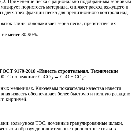
–2,2. Применение песка с рационально подобранным зерновым
мизирует пористость материала, снижает расход вяжущего и,
з двух-трех фракций песка для прецизионного контроля над
ыток глины обволакивает зерна песка, препятствуя их
не менее 80-90%.
2
ГОСТ 9179-2018 «Известь строительная. Технические
200 °C по реакции: CaCO
→ CaO + CO
↑.
3
2
нных мельницах. Ключевым показателем качества извести
вная известь обеспечивает более быструю и полную реакцию
шт. кирпичей.
авки: золы-уноса ТЭС, доменные гранулированные шлаки,
вестью и образуя дополнительные прочностные связи в