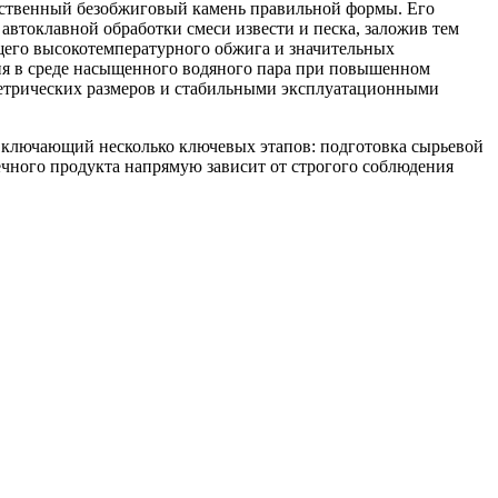
усственный безобжиговый камень правильной формы. Его
автоклавной обработки смеси извести и песка, заложив тем
щего высокотемпературного обжига и значительных
ия в среде насыщенного водяного пара при повышенном
ометрических размеров и стабильными эксплуатационными
включающий несколько ключевых этапов: подготовка сырьевой
ечного продукта напрямую зависит от строгого соблюдения