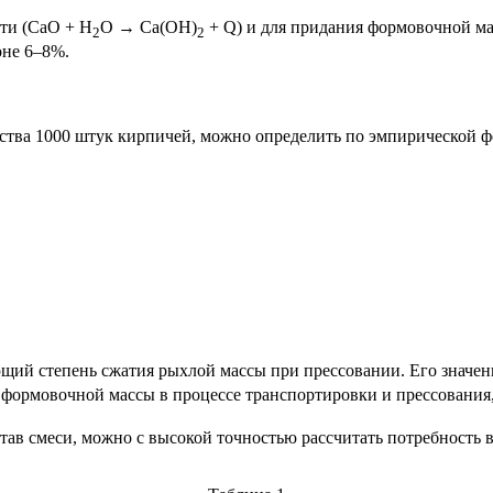
сти (CaO + H
O → Ca(OH)
+ Q) и для придания формовочной ма
2
2
оне 6–8%.
ства 1000 штук кирпичей, можно определить по эмпирической ф
й степень сжатия рыхлой массы при прессовании. Его значение
рмовочной массы в процессе транспортировки и прессования,
остав смеси, можно с высокой точностью рассчитать потребност