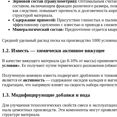
Зерновой состав (гранулометрия):
Оптимальным считает
составом, включающим фракции различного размера, позв
как следствие, повышает прочность и долговечность кир
структурой материала.
Содержание примесей:
Присутствие глинистых и пылевид
эффективному сцеплению с известью и приводя к снижен
Минералогический состав:
Предпочтение отдается квар
Средний удельный расход песка на производство 1000 условных
1.2. Известь — химически активное вяжущее
В качестве вяжущего материала (до 8-10% от массы) применяет
условия»
. Ее получают путем термического разложения (обжи
Полученную комовую известь подвергают дроблению и тонкому 
является ее
активность
— содержание оксидов кальция и магни
гидратации, что напрямую влияет на скорость набора прочности
1.3. Модифицирующие добавки и вода
Для улучшения технологических свойств смеси и эксплуатаци
пыль цементных производств. Эти компоненты могут проявлять
структуре материала.