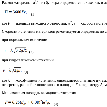
3
Расход материала, м
/ч, из бункера определяется так же, как и
(1)
2
где
F
— площадь выходного отверстия, м
;
v
— скорость истече
Скорости истечения материалов рекомендуется определять по
при нормальном истечении
(2)
при гидравлическом истечении
(3)
где λ — коэффициент истечения, определяется опытным путем; д
отверстия, равный отношению его площади
F
к периметру
А
, 
Минимальная площадь выходного отверстия
(4)