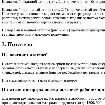
Клапанный откидной затвор (рис. 2,
а
) применяют для бункеров
Клапанный подпорный затвор (рис. 2,
б
), применяемый для бун
Наличие угла наклона лотка дает возможность регулировать ск
растворы) можно регулировать сечения выходящего потока ма
воспринимают полную вертикальную нагрузку
Т
.
Пальцевый и цепной затворы (рис. 2,
д
,
е
) применяют для круп
вертикальном или наклонном положении.
3. Питатели
Назначение питателей
Питатели применяют для равномерной подачи материалов из б
органов различают питатели с непрерывным движением рабочег
ячейковые); с вращательным (винтовые, барабанные, тарельчаты
Питатели выполняют также функции затворов.
Питатели с непрерывным движением рабочих ор
Для подачи крупнокусковых материалов в дробилки и другое
при транспортировании материалов крупностью до 1300, 500 и