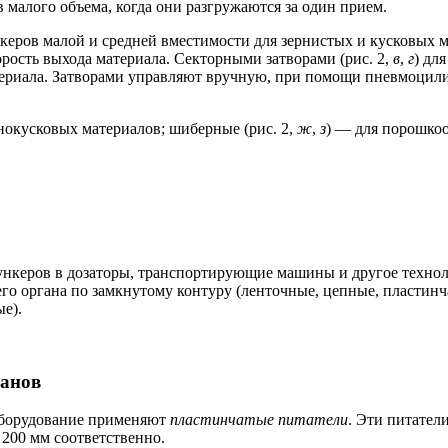
 малого объема, когда они разгружаются за один прием.
керов малой и средней вместимости для зернистых и кусковых м
орость выхода материала. Секторными затворами (рис. 2,
в
,
г
) дл
териала. Затворами управляют вручную, при помощи пневмоцил
нокусковых материалов; шиберные (рис. 2,
ж
,
з
) — для порошкоо
ункеров в дозаторы, транспортирующие машины и другое технол
о органа по замкнутому контуру (ленточные, цепные, пластинча
е).
ганов
 оборудование применяют
пластинчатые питатели
. Эти питател
 200 мм соответственно.