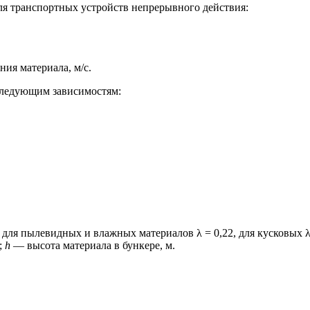
 для транспортных устройств непрерывного действия:
ния материала, м/с.
 следующим зависимостям:
ля пылевидных и влажных материалов λ = 0,22, для кусковых λ =
м;
h
— высота материала в бункере, м.