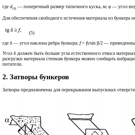
где
d
— поперечный размер типичного куска, м; φ — угол вну
ср
Для обеспечения свободного истечения материала из бункера 
(5)
где δ — угол наклона ребра бункера;
f
=
fs
/sin β/2 — приведенн
Угол δ должен быть больше угла естественного откоса материа
разгрузки материала стенкам бункера можно сообщать вибрац
питатели.
2. Затворы бункеров
Затворы предназначены для перекрывания выпускных отверстий