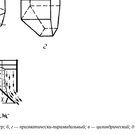
ер;
б, г — призматически-пирамидальный; в — цилиндрический;
д