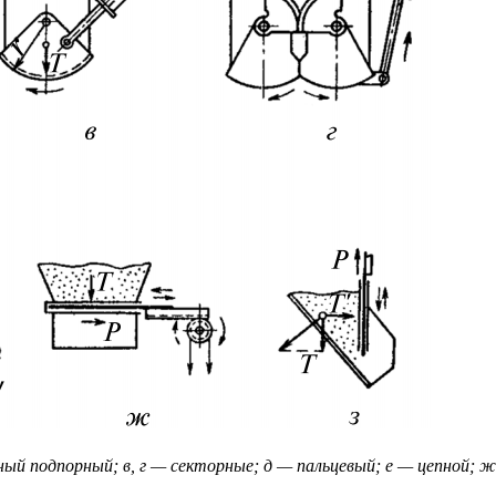
ый подпорный; в, г — секторные; д — пальцевый; е — цепной; 