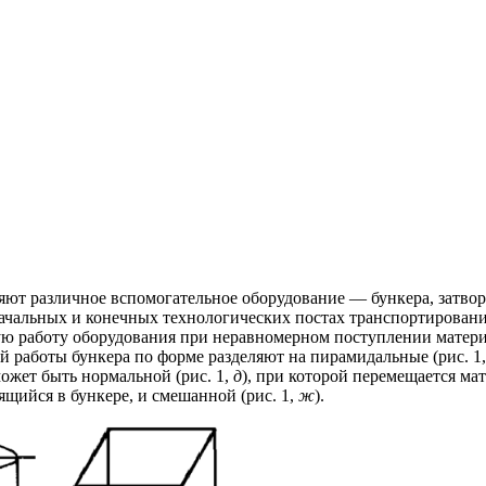
ют различное вспомогательное оборудование — бункера, затворы
чальных и конечных технологических постах транспортирования 
ю работу оборудования при неравномерном поступлении матери
й работы бункера по форме разделяют на пирамидальные (рис. 1
может быть нормальной (рис. 1,
д
), при которой перемещается ма
дящийся в бункере, и смешанной (рис. 1,
ж
).