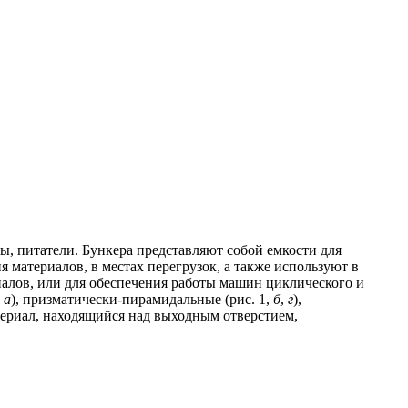
, питатели. Бункера представляют собой емкости для
материалов, в местах перегрузок, а также используют в
алов, или для обеспечения работы машин циклического и
,
а
), призматически-пирамидальные (рис. 1,
б
,
г
),
териал, находящийся над выходным отверстием,