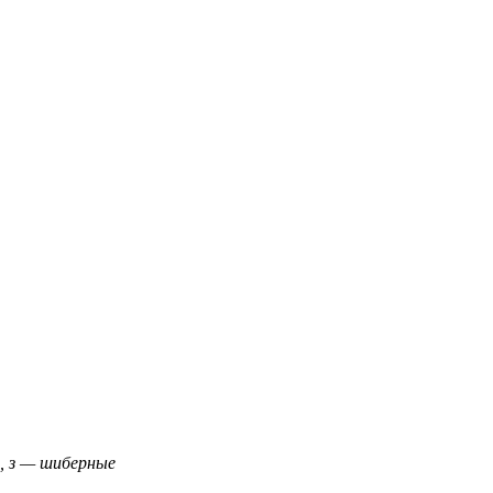
ж, з — шиберные