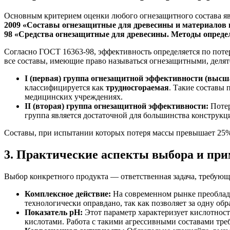
Основным критерием оценки любого огнезащитного состава яв
2009 «Составы огнезащитные для древесины и материалов 
98 «Средства огнезащитные для древесины. Методы опреде
Согласно ГОСТ 16363-98, эффективность определяется по потер
все составы, имеющие право называться огнезащитными, делят
I (первая) группа огнезащитной эффективности (высш
классифицируется как
трудносгораемая
. Такие составы
медицинских учреждениях.
II (вторая) группа огнезащитной эффективности:
Потер
группа является достаточной для большинства конструкци
Составы, при испытании которых потеря массы превышает 25%,
3. Практические аспекты выбора и пр
Выбор конкретного продукта — ответственная задача, требующ
Комплексное действие:
На современном рынке преоблада
технологически оправдано, так как позволяет за одну обр
Показатель pH:
Этот параметр характеризует кислотност
кислотами. Работа с такими агрессивными составами тр