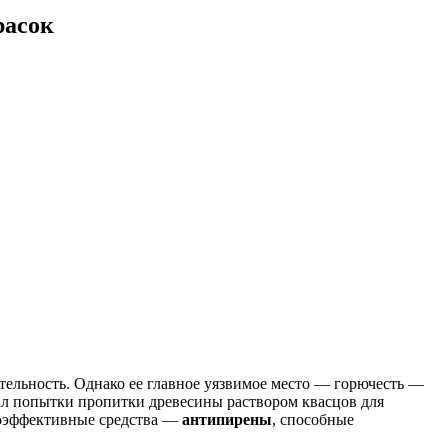
расок
тельность. Однако ее главное уязвимое место — горючесть —
ал попытки пропитки древесины раствором квасцов для
коэффективные средства —
антипирены
, способные