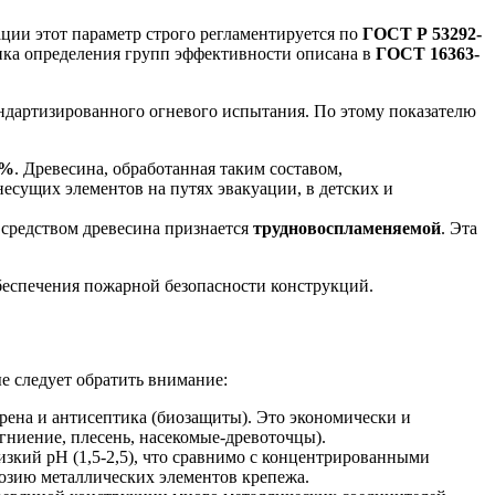
ации этот параметр строго регламентируется по
ГОСТ Р 53292-
ика определения групп эффективности описана в
ГОСТ 16363-
андартизированного огневого испытания. По этому показателю
9%
. Древесина, обработанная таким составом,
есущих элементов на путях эвакуации, в детских и
 средством древесина признается
трудновоспламеняемой
. Эта
беспечения пожарной безопасности конструкций.
е следует обратить внимание:
ена и антисептика (биозащиты). Это экономически и
(гниение, плесень, насекомые-древоточцы).
зкий pH (1,5-2,5), что сравнимо с концентрированными
озию металлических элементов крепежа.