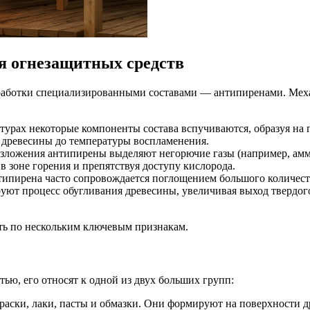
я огнезащитных средств
работки специализированными составами — антипиренами. Меха
урах некоторые компоненты состава вспучиваются, образуя на 
в древесины до температуры воспламенения.
зложения антипирены выделяют негорючие газы (например, амми
 зоне горения и препятствуя доступу кислорода.
ипирена часто сопровождается поглощением большого количеств
т процесс обугливания древесины, увеличивая выход твердого 
ть по нескольким ключевым признакам.
тью, его относят к одной из двух больших групп:
краски, лаки, пасты и обмазки. Они формируют на поверхности