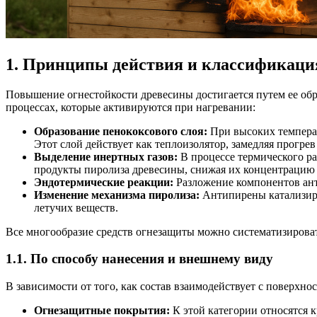
1. Принципы действия и классификаци
Повышение огнестойкости древесины достигается путем ее об
процессах, которые активируются при нагревании:
Образование пенококсового слоя:
При высоких температ
Этот слой действует как теплоизолятор, замедляя прогре
Выделение инертных газов:
В процессе термического ра
продукты пиролиза древесины, снижая их концентрацию в
Эндотермические реакции:
Разложение компонентов ант
Изменение механизма пиролиза:
Антипирены катализирую
летучих веществ.
Все многообразие средств огнезащиты можно систематизирова
1.1. По способу нанесения и внешнему виду
В зависимости от того, как состав взаимодействует с поверхнос
Огнезащитные покрытия:
К этой категории относятся 