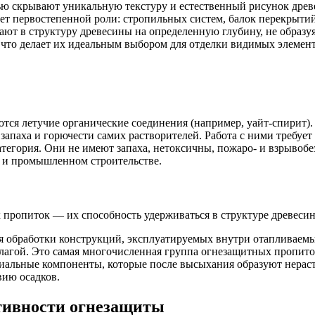
тью скрывают уникальную текстуру и естественный рисунок дре
ает первостепенной роли: стропильных систем, балок перекрыти
ют в структуру древесины на определенную глубину, не образу
что делает их идеальным выбором для отделки видимых элементо
ются летучие органические соединения (например, уайт-спирит
 запаха и горючести самих растворителей. Работа с ними требуе
тегория. Они не имеют запаха, нетоксичны, пожаро- и взрывобе
 и промышленном строительстве.
опиток — их способность удерживаться в структуре древесины 
 обработки конструкций, эксплуатируемых внутри отапливаем
лагой. Это самая многочисленная группа огнезащитных пропито
альные компоненты, которые после высыхания образуют нераст
ию осадков.
ктивности огнезащиты