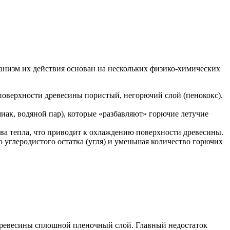
низм их действия основан на нескольких физико-химических
поверхности древесины пористый, негорючий слой (пенококс).
ак, водяной пар), которые «разбавляют» горючие летучие
а тепла, что приводит к охлаждению поверхности древесины.
углеродистого остатка (угля) и уменьшая количество горючих
 древесины сплошной пленочный слой. Главный недостаток