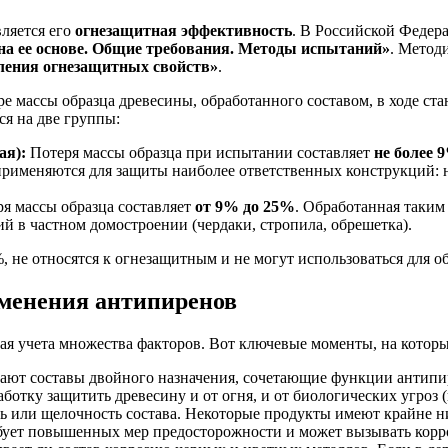
ляется его
огнезащитная эффективность
. В Российской Федер
на ее основе. Общие требования. Методы испытаний»
. Метод
ления огнезащитных свойств»
.
е массы образца древесины, обработанного составом, в ходе ст
ся на две группы:
ая):
Потеря массы образца при испытании составляет
не более 
 применяются для защиты наиболее ответственных конструкций: н
я массы образца составляет
от 9% до 25%
. Обработанная таким
й в частном домостроении (чердаки, стропила, обрешетка).
 не относятся к огнезащитным и не могут использоваться для о
именения антипиренов
ая учета множества факторов. Вот ключевые моменты, на которы
ют составы двойного назначения, сочетающие функции антипир
аботку защитить древесину и от огня, и от биологических угроз 
ь или щелочность состава. Некоторые продукты имеют крайне ни
ебует повышенных мер предосторожности и может вызывать корр