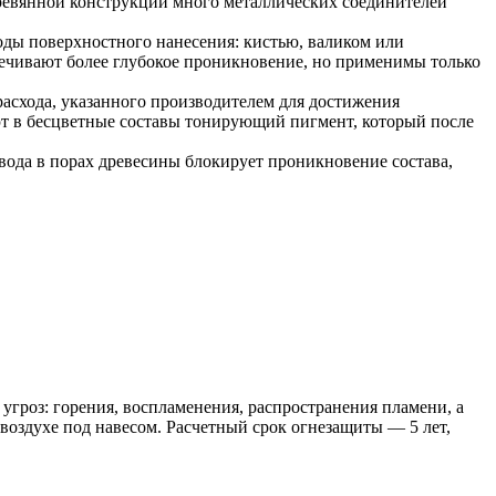
еревянной конструкции много металлических соединителей
ды поверхностного нанесения: кистью, валиком или
ечивают более глубокое проникновение, но применимы только
асхода, указанного производителем для достижения
ют в бесцветные составы тонирующий пигмент, который после
вода в порах древесины блокирует проникновение состава,
гроз: горения, воспламенения, распространения пламени, а
воздухе под навесом. Расчетный срок огнезащиты — 5 лет,