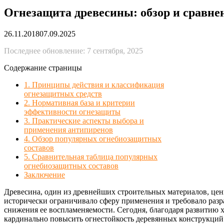
Огнезащита древесины: обзор и сравн
26.11.2018
07.09.2025
Последнее обновление: 7 сентября, 2025
Содержание страницы
1. Принципы действия и классификация
огнезащитных средств
2. Нормативная база и критерии
эффективности огнезащиты
3. Практические аспекты выбора и
применения антипиренов
4. Обзор популярных огнебиозащитных
составов
5. Сравнительная таблица популярных
огнебиозащитных составов
Заключение
Древесина, один из древнейших строительных материалов, цени
исторически ограничивало сферу применения и требовало раз
снижения ее воспламеняемости. Сегодня, благодаря развитию
кардинально повысить огнестойкость деревянных конструкций 