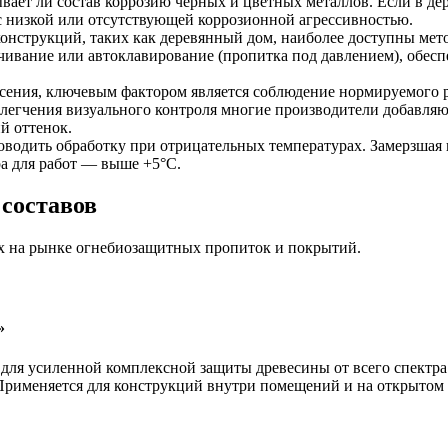
вает ли состав коррозию черных и цветных металлов. Если в д
 с низкой или отсутствующей коррозионной агрессивностью.
нструкций, таких как деревянный дом, наиболее доступны мето
вание или автоклавирование (пропитка под давлением), обесп
сения, ключевым фактором является соблюдение нормируемого р
легчения визуального контроля многие производители добавля
й оттенок.
оводить обработку при отрицательных температурах. Замерзшая 
а для работ — выше +5°С.
составов
х на рынке огнебиозащитных пропиток и покрытий.
»
ля усиленной комплексной защиты древесины от всего спектра у
 Применяется для конструкций внутри помещений и на открытом 