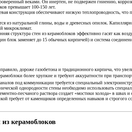
оверенный веками. Он инертен, не подвержен гниению, корроз
ков превышает 100-150 лет.
вая конструкция обеспечивают низкую теплопроводность, что п
ся из натуральной глины, воды и древесных опилок. Капиллярна
ый микроклимат.
няя структура стен из керамоблоков эффективно гасят как воз
н блок заменяет до 15 обычных кирпичей) и система соединени
авило, дороже газобетона и традиционного кирпича, что увели
амоблоки более хрупкие и требуют аккуратности при транспорти
аналов под коммуникации требуется специальный электроинстру
нической однородности стены необходимо использовать специа
ентно-песчаного раствора создает «мостики холода» в швах и
кой требует от каменщиков определенных навыков и строгого со
 из керамоблоков