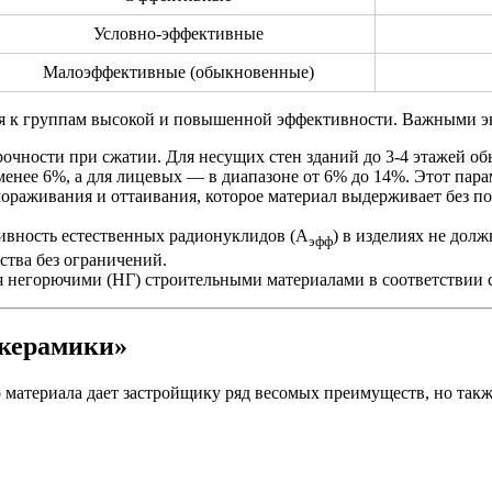
Условно-эффективные
Малоэффективные (обыкновенные)
ся к группам высокой и повышенной эффективности. Важными э
рочности при сжатии. Для несущих стен зданий до 3-4 этажей 
нее 6%, а для лицевых — в диапазоне от 6% до 14%. Этот парам
ораживания и оттаивания, которое материал выдерживает без по
ивность естественных радионуклидов (А
) в изделиях не долж
эфф
ства без ограничений.
я негорючими (НГ) строительными материалами в соответствии 
 керамики»
о материала дает застройщику ряд весомых преимуществ, но та