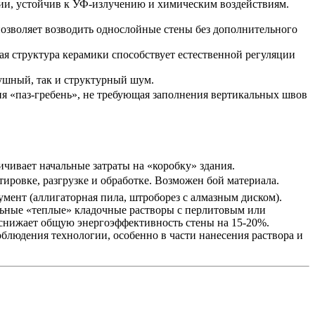
ии, устойчив к УФ-излучению и химическим воздействиям.
озволяет возводить однослойные стены без дополнительного
я структура керамики способствует естественной регуляции
душный, так и структурный шум.
я «паз-гребень», не требующая заполнения вертикальных швов
чивает начальные затраты на «коробку» здания.
ровке, разгрузке и обработке. Возможен бой материала.
мент (аллигаторная пила, штроборез с алмазным диском).
льные «теплые» кладочные растворы с перлитовым или
 снижает общую энергоэффективность стены на 15-20%.
блюдения технологии, особенно в части нанесения раствора и