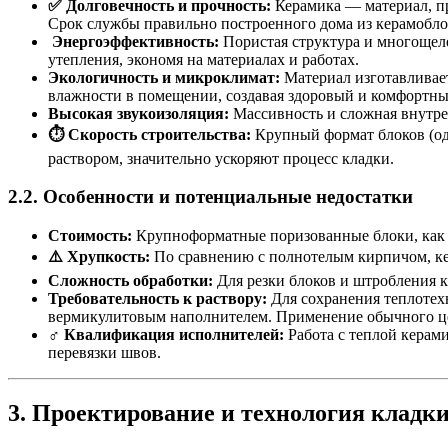
✅ Долговечность и прочность:
Керамика — материал, пр
Срок службы правильно построенного дома из керамобло
️ Энергоэффективность:
Пористая структура и многощеле
утепления, экономя на материалах и работах.
Экологичность и микроклимат:
Материал изготавливает
влажности в помещении, создавая здоровый и комфортн
Высокая звукоизоляция:
Массивность и сложная внутрен
⏱️ Скорость строительства:
Крупный формат блоков (оди
раствором, значительно ускоряют процесс кладки.
2.2. Особенности и потенциальные недостатки
Стоимость:
Крупноформатные поризованные блоки, как пр
⚠️ Хрупкость:
По сравнению с полнотелым кирпичом, кер
Сложность обработки:
Для резки блоков и штробления к
Требовательность к раствору:
Для сохранения теплотех
вермикулитовым наполнителем. Применение обычного цем
‍♂️ Квалификация исполнителей:
Работа с теплой керами
перевязки швов.
3. Проектирование и технология кладки