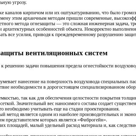
ьную угрозу.
е каналов кирпичом или их оштукатуриванию, что было громозд
 смену этим архаичным методам пришли современные, высокоэф
етного метода огнезащиты — это сложная инженерная задача, тр
и архитектурных особенностей объекта. Некорректно выполненн
ть все усилия, приводя к преждевременному разрушению защит
езащиты вентиляционных систем
к решению задачи повышения предела огнестойкости воздухово
умевает нанесение на поверхность воздуховода специальных па
твие необходимости в дорогостоящем специализированном обо
мкостью, так как для обеспечения целостности покрытия толщин
сеткой. Значительный вес наносимого состава создает существе
то необходимо учитывать еще на стадии проектирования.
й метод является одним из наиболее производительных и эконо
ким представителем которых является «Фиброгейн».
их площадей, малый удельный расход материала и, как следстви