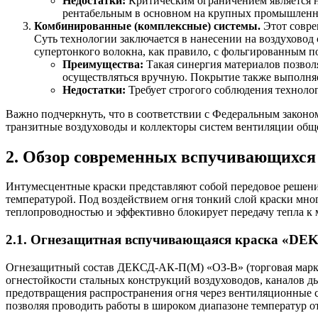
Недостатки:
Критическим ограничением является н
рентабельным в основном на крупных промышленны
Комбинированные (комплексные) системы.
Этот совре
Суть технологии заключается в нанесении на воздуховод
супертонкого волокна, как правило, с фольгированным 
Преимущества:
Такая синергия материалов позвол
осуществляться вручную. Покрытие также выполняе
Недостатки:
Требует строгого соблюдения технолог
Важно подчеркнуть, что в соответствии с Федеральным закон
транзитные воздуховоды и коллекторы систем вентиляции общ
2. Обзор современных вспучивающихся 
Интумесцентные краски представляют собой передовое решени
температурой. Под воздействием огня тонкий слой краски мно
теплопроводностью и эффективно блокирует передачу тепла к 
2.1. Огнезащитная вспучивающаяся краска «DE
Огнезащитный состав ДЕКСД-АК-П(М) «ОЗ-В» (торговая марка
огнестойкости стальных конструкций воздуховодов, каналов 
предотвращения распространения огня через вентиляционные
позволяя проводить работы в широком диапазоне температур от 