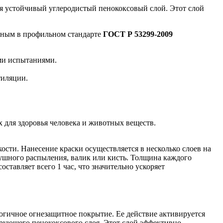
я устойчивый углеродистый пенококсовый слой. Этот слой
нным в профильном стандарте
ГОСТ Р 53299-2009
ми испытаниями.
тиляции.
х для здоровья человека и животных веществ.
ости. Нанесение краски осуществляется в несколько слоев на
ушного распыления, валик или кисть. Толщина каждого
ставляет всего 1 час, что значительно ускоряет
огичное огнезащитное покрытие. Ее действие активируется
рующего пенококсового слоя. Этот слой эффективно