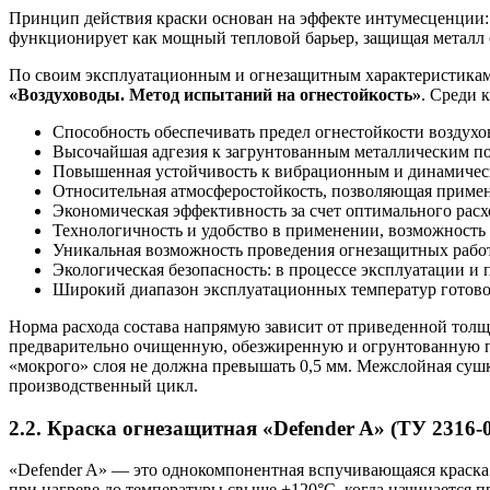
Принцип действия краски основан на эффекте интумесценции:
функционирует как мощный тепловой барьер, защищая металл 
По своим эксплуатационным и огнезащитным характеристикам
«Воздуховоды. Метод испытаний на огнестойкость»
. Среди 
Способность обеспечивать предел огнестойкости воздух
Высочайшая адгезия к загрунтованным металлическим по
Повышенная устойчивость к вибрационным и динамическ
Относительная атмосферостойкость, позволяющая примен
Экономическая эффективность за счет оптимального расх
Технологичность и удобство в применении, возможность
Уникальная возможность проведения огнезащитных работ 
Экологическая безопасность: в процессе эксплуатации и 
Широкий диапазон эксплуатационных температур готового
Норма расхода состава напрямую зависит от приведенной толщи
предварительно очищенную, обезжиренную и огрунтованную по
«мокрого» слоя не должна превышать 0,5 мм. Межслойная сушка
производственный цикл.
2.2. Краска огнезащитная «Defender A» (ТУ 2316-
«Defender A» — это однокомпонентная вспучивающаяся краска 
при нагреве до температуры свыше +120°С, когда начинается