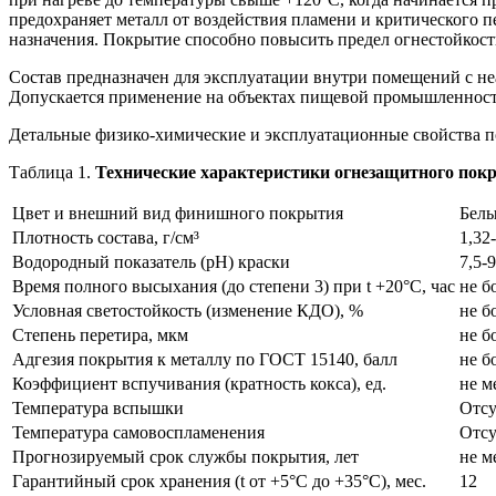
предохраняет металл от воздействия пламени и критического 
назначения. Покрытие способно повысить предел огнестойкост
Состав предназначен для эксплуатации внутри помещений с неа
Допускается применение на объектах пищевой промышленности
Детальные физико-химические и эксплуатационные свойства по
Таблица 1.
Технические характеристики огнезащитного покр
Цвет и внешний вид финишного покрытия
Белы
Плотность состава, г/см³
1,32
Водородный показатель (pH) краски
7,5-9
Время полного высыхания (до степени 3) при t +20°С, час
не б
Условная светостойкость (изменение КДО), %
не б
Степень перетира, мкм
не б
Адгезия покрытия к металлу по ГОСТ 15140, балл
не б
Коэффициент вспучивания (кратность кокса), ед.
не м
Температура вспышки
Отсу
Температура самовоспламенения
Отсу
Прогнозируемый срок службы покрытия, лет
не м
Гарантийный срок хранения (t от +5°C до +35°C), мес.
12