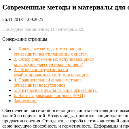
Современные методы и материалы для 
26.11.2018
11.09.2025
Последнее обновление: 11 сентября, 2025
Содержание страницы
1. Ключевые методы и технологии
огнезащиты вентиляционных систем
2. Обзор современных вспучивающихся
красок (интумесцентных составов)
3. Обзор конструктивных и
комбинированных систем огнезащиты
4. Сравнительный анализ методов
огнезащиты воздуховодов
5. Интересные факты из мира огнезащиты
6. Часто задаваемые вопросы (FAQ)
Заключение
Обеспечение пассивной огнезащиты систем вентиляции и дымо
зданий и сооружений. Воздуховоды, пронизывающие здание под
продуктов горения. Стандартные короба из тонколистовой оци
свою несущую способность и герметичность. Деформация и про