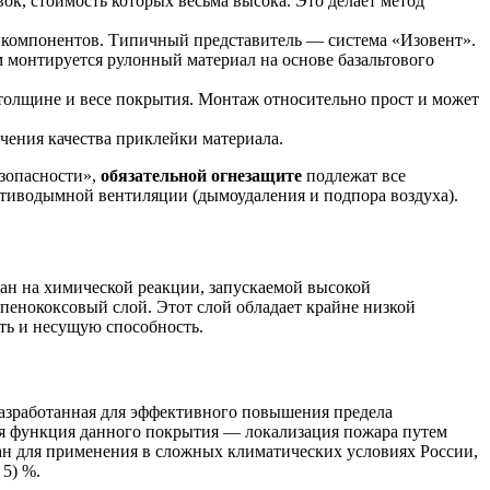
к, стоимость которых весьма высока. Это делает метод
о компонентов. Типичный представитель — система «Изовент».
м монтируется рулонный материал на основе базальтового
толщине и весе покрытия. Монтаж относительно прост и может
чения качества приклейки материала.
езопасности»,
обязательной огнезащите
подлежат все
отиводымной вентиляции (дымоудаления и подпора воздуха).
ан на химической реакции, запускаемой высокой
пенококсовый слой. Этот слой обладает крайне низкой
ть и несущую способность.
азработанная для эффективного повышения предела
ая функция данного покрытия — локализация пожара путем
н для применения в сложных климатических условиях России,
 5) %.