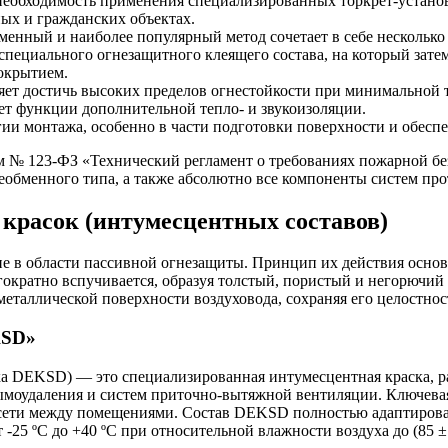
еобходимость применения специализированных торкрет-установо
х и гражданских объектах.
менный и наиболее популярный метод сочетает в себе нескольк
 специального огнезащитного клеящего состава, на который зате
покрытием.
яет достичь высоких пределов огнестойкости при минимальной 
т функции дополнительной тепло- и звукоизоляции.
ии монтажа, особенно в части подготовки поверхности и обеспе
ом № 123-ФЗ «Технический регламент о требованиях пожарной б
еобменного типа, а также абсолютно все компоненты систем пр
красок (интумесцентных составов)
е в области пассивной огнезащиты. Принцип их действия основ
гократно вспучивается, образуя толстый, пористый и негорючий 
металлической поверхности воздуховода, сохраняя его целостнос
KSD»
 DEKSD) — это специализированная интумесцентная краска, р
дымоудаления и систем приточно-вытяжной вентиляции. Ключев
 сети между помещениями. Состав DEKSD полностью адаптирова
-25 ºС до +40 ºС при относительной влажности воздуха до (85 ±