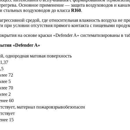
перегрева. Основное применение — защита воздуховодов и кана
и стальных воздуховодов до класса
RI60
.
грессивной средой, где относительная влажность воздуха не пр
 при условии отсутствия прямого контакта с пищевыми продук
крытия на основе краски «Defender A» систематизированы в таб
ытия «Defender A»
й, однородная матовая поверхность
-1,37
,5
олее 72
олее 5
олее 70
олее 2
енее 60
тствует, материал пожаровзрывобезопасен
тствует
енее 15