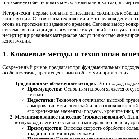
призванную обеспечивать комфортный микроклимат, в смертел
Исторически, первые попытки огнезащиты сводились к обкладк
конструкции. С развитием технологий и материаловедения на
огонь на протяжении заданного времени. Сегодня выбор конкр
системы вентиляции до климатических условий эксплуатации 
несертифицированных материалов могут полностью аннулирова
конструкции.
1. Ключевые методы и технологии огн
Современный рынок предлагает три фундаментальных подхода 
особенностями, преимуществами и областями применения.
Традиционные обмазочные методы.
Этот подход подраз
Преимущества:
Основным плюсом является отсутс
кистью.
Недостатки:
Технология отличается высокой трудое
армирование металлической или стекловолоконной 
его крепежные элементы (подвесы, кронштейны), ч
Механизированное нанесение (торкретирование).
Данны
воздуховода легких составов на минеральной основе, яр
Преимущества:
Высокая скорость обработки больш
традиционными штукатурками.