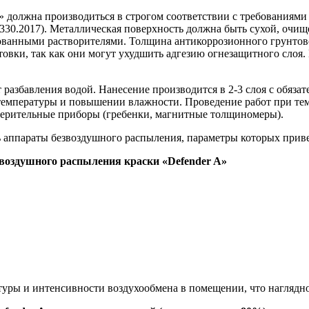
» должна производиться в строгом соответствии с требованиям
330.2017). Металлическая поверхность должна быть сухой, очищ
ванными растворителями. Толщина антикоррозионного грунтовоч
товки, так как они могут ухудшить адгезию огнезащитного слоя
т разбавления водой. Нанесение производится в 2-3 слоя с обяз
температуры и повышении влажности. Проведение работ при те
мерительные приборы (гребенки, магнитные толщиномеры).
 аппараты безвоздушного распыления, параметры которых приве
воздушного распыления краски «Defender A»
уры и интенсивности воздухообмена в помещении, что наглядно