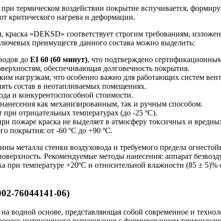
 при термическом воздействии покрытие вспучивается, формиру
от критического нагрева и деформации.
, краска «DEKSD» соответствует строгим требованиям, изложе
ключевых преимуществ данного состава можно выделить:
оводов до
EI 60 (60 минут)
, что подтверждено сертификационны
верхностям, обеспечивающая долговечность покрытия.
им нагрузкам, что особенно важно для работающих систем вен
ять состав в неотапливаемых помещениях.
ода и конкурентоспособной стоимости.
 нанесения как механизированным, так и ручным способом.
при отрицательных температурах (до -25 ºС).
при пожаре краска не выделяет в атмосферу токсичных и вредны
 покрытия: от -60 ºС до +90 ºС.
ны металла стенки воздуховода и требуемого предела огнестойк
верхность. Рекомендуемые методы нанесения: аппарат безвозд
 при температуре +20ºС и относительной влажности (85 ± 5)% со
002-76044141-06)
на водной основе, представляющая собой современное и технол
 процесс интенсивного вспучивания с формированием термоизоли