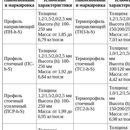
и маркировка
характеристики
и маркировка
характер
Толщина:
Толщина:
1,2/1,5/2,0/2,5 мм
1,2/1,5/2,0
Профиль
Термопрофиль
Высота (h): 100-
Высота (h)
направляющий
направляющий
250 мм
150/200/2
(ПН-h-S)
(ТН3-h-S)
Масса: от 1,85 до
Масса: от 
6,79 кг/пог.м
7,03 кг/по
Толщина:
Толщина:
1,0/1,2/1,5
1,2/1,5/2,0/2,5 мм
Профиль
Термопрофиль
мм
Высота (h): 100-
стоечный (ПС-
стоечный
Высота (h)
250 мм
h-S)
(ТС1-h-S)
100/120 м
Масса: от 1,92 до
Масса: от 
6,84 кг/пог.м
4,42 кг/по
Толщина:
Толщина:
1,0/1,2/1,5
Профиль
1,2/1,5/2,0/2,5 мм
Термопрофиль
мм
стоечный
Высота (h): 100-
стоечный
Высота (h)
усиленный
250 мм
(ТС2-h-S)
150/200/2
(ПСР-h-S)
Масса: от 1,99 до
Масса: от 
6,95 кг/пог.м
6,98 кг/по
Толщина: