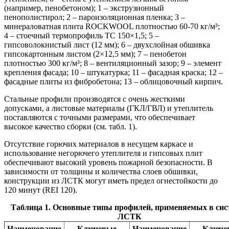
(например, пенобетоном); 1 – экструзионный
пенополистирол; 2 – пароизоляционная пленка; 3 –
минераловатная плита ROCKWOOL плотностью 60-70 кг/м³;
4 – стоечный термопрофиль ТС 150×1,5; 5 –
гипсоволокнистый лист (12 мм); 6 – двухслойная обшивка
гипсокартонным листом (2×12,5 мм); 7 – пенобетон
плотностью 300 кг/м³; 8 – вентиляционный зазор; 9 – элемент
крепления фасада; 10 – штукатурка; 11 – фасадная краска; 12 –
фасадные плиты из фибробетона; 13 – облицовочный кирпич.
Стальные профили производятся с очень жесткими
допусками, а листовые материалы (ГКЛ/ГВЛ) и утеплитель
поставляются с точными размерами, что обеспечивает
высокое качество сборки (см. табл. 1).
Отсутствие горючих материалов в несущем каркасе и
использование негорючего утеплителя и гипсовых плит
обеспечивают высокий уровень пожарной безопасности. В
зависимости от толщины и количества слоев обшивки,
конструкции из ЛСТК могут иметь предел огнестойкости до
120 минут (REI 120).
Таблица 1. Основные типы профилей, применяемых в сис
ЛСТК
Наименование
Ключевые
Наименование
Ключе