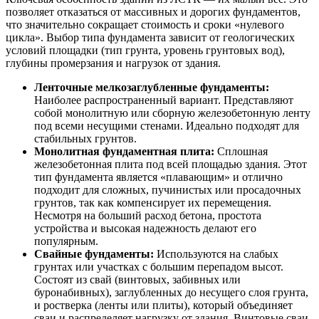
позволяет отказаться от массивных и дорогих фундаментов,
что значительно сокращает стоимость и сроки «нулевого
цикла». Выбор типа фундамента зависит от геологических
условий площадки (тип грунта, уровень грунтовых вод),
глубины промерзания и нагрузок от здания.
Ленточные мелкозаглубленные фундаменты:
Наиболее распространенный вариант. Представляют
собой монолитную или сборную железобетонную ленту
под всеми несущими стенами. Идеально подходят для
стабильных грунтов.
Монолитная фундаментная плита:
Сплошная
железобетонная плита под всей площадью здания. Этот
тип фундамента является «плавающим» и отлично
подходит для сложных, пучинистых или просадочных
грунтов, так как компенсирует их перемещения.
Несмотря на больший расход бетона, простота
устройства и высокая надежность делают его
популярным.
Свайные фундаменты:
Используются на слабых
грунтах или участках с большим перепадом высот.
Состоят из свай (винтовых, забивных или
буронабивных), заглубленных до несущего слоя грунта,
и ростверка (ленты или плиты), который объединяет
сваи и распределяет нагрузку от здания. Винтовые сваи