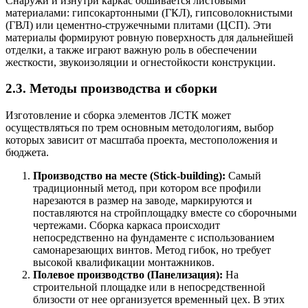
Снаружи и изнутри каркас обшивается листовыми
материалами: гипсокартонными (ГКЛ), гипсоволокнистыми
(ГВЛ) или цементно-стружечными плитами (ЦСП). Эти
материалы формируют ровную поверхность для дальнейшей
отделки, а также играют важную роль в обеспечении
жесткости, звукоизоляции и огнестойкости конструкции.
2.3. Методы производства и сборки
Изготовление и сборка элементов ЛСТК может
осуществляться по трем основным методологиям, выбор
которых зависит от масштаба проекта, местоположения и
бюджета.
Производство на месте (Stick-building):
Самый
традиционный метод, при котором все профили
нарезаются в размер на заводе, маркируются и
поставляются на стройплощадку вместе со сборочными
чертежами. Сборка каркаса происходит
непосредственно на фундаменте с использованием
самонарезающих винтов. Метод гибок, но требует
высокой квалификации монтажников.
Полевое производство (Панелизация):
На
строительной площадке или в непосредственной
близости от нее организуется временный цех. В этих