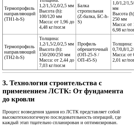
Толщина:
1,0/1,2/1,5
1,2/1,5/2,0/2,5 мм
Балка
Термопрофиль
мм
Высота (h):
стропильная
направляющий
Высота (h)
100/120 мм
(Z-балка, БС-h-
(ТН1-h-S)
250 мм
Масса: от 1,96 до
S)
Масса: от 
4,48 кг/пог.м
6,98 кг/по
Толщина:
1,2/1,5/2,0/2,5 мм
Профиль
Толщина:
Термопрофиль
Высота (h):
обрешеточный
0,7/0,8/1,2
направляющий
150/200/250 мм
(ОП-25-S /
Масса: от 
(ТН2-h-S)
Масса: от 2,44 до
ОП-45-S)
2,01 кг/по
7,03 кг/пог.м
3. Технология строительства с
применением ЛСТК: От фундамента
до кровли
Процесс возведения здания из ЛСТК представляет собой
высокотехнологичную последовательность операций, где
каждый этап тщательно спланирован и оптимизирован.