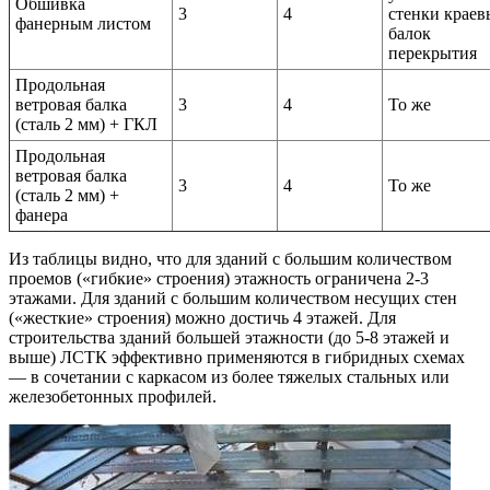
Обшивка
3
4
стенки краев
фанерным листом
балок
перекрытия
Продольная
ветровая балка
3
4
То же
(сталь 2 мм) + ГКЛ
Продольная
ветровая балка
3
4
То же
(сталь 2 мм) +
фанера
Из таблицы видно, что для зданий с большим количеством
проемов («гибкие» строения) этажность ограничена 2-3
этажами. Для зданий с большим количеством несущих стен
(«жесткие» строения) можно достичь 4 этажей. Для
строительства зданий большей этажности (до 5-8 этажей и
выше) ЛСТК эффективно применяются в гибридных схемах
— в сочетании с каркасом из более тяжелых стальных или
железобетонных профилей.