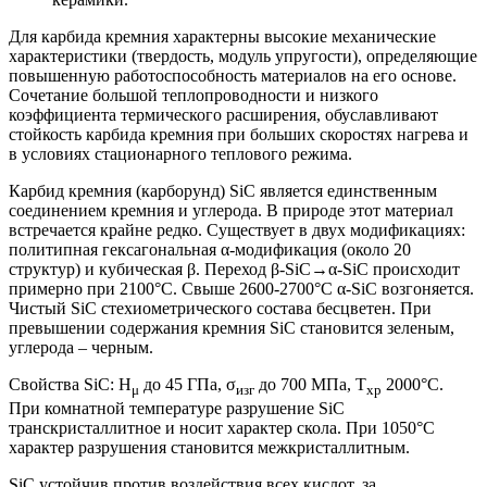
Для карбида кремния характерны высокие механические
характеристики (твердость, модуль упругости), определяющие
повышенную работоспособность материалов на его основе.
Сочетание большой теплопроводности и низкого
коэффициента термического расширения, обуславливают
стойкость карбида кремния при больших скоростях нагрева и
в условиях стационарного теплового режима.
Карбид кремния (карборунд) SiC является единственным
соединением кремния и углерода. В природе этот материал
встречается крайне редко. Существует в двух модификациях:
политипная гексагональная α-модификация (около 20
структур) и кубическая β. Переход β-SiC→α-SiC происходит
примерно при 2100°С. Свыше 2600-2700°С α-SiC возгоняется.
Чистый SiC стехиометрического состава бесцветен. При
превышении содержания кремния SiC становится зеленым,
углерода – черным.
Свойства SiC: H
до 45 ГПа, σ
до 700 МПа, Т
2000°С.
μ
изг
хр
При комнатной температуре разрушение SiC
транскристаллитное и носит характер скола. При 1050°С
характер разрушения становится межкристаллитным.
SiC устойчив против воздействия всех кислот, за