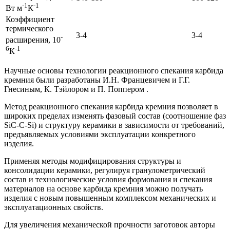
-1
-1
Вт м
К
Коэффициент
термического
3-4
3-4
-
расширения, 10
6
-1
К
Научные основы технологии реакционного спекания карбида
кремния были разработаны И.Н. Францевичем и Г.Г.
Гнесиным, К. Тэйлором и П. Поппером .
Метод реакционного спекания карбида кремния позволяет в
широких пределах изменять фазовый состав (соотношение фаз
SiC-C-Si) и структуру керамики в зависимости от требований,
предъявляемых условиями эксплуатации конкретного
изделия.
Применяя методы модифицирования структуры и
консолидации керамики, регулируя гранулометрический
состав и технологические условия формования и спекания
материалов на основе карбида кремния можно получать
изделия с новым повышенным комплексом механических и
эксплуатационных свойств.
Для увеличения механической прочности заготовок авторы