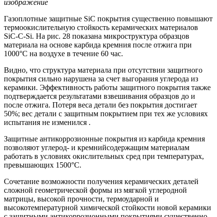
изображение
Газоплотные защитные SiC покрытия существенно повышают
термоокислительную стойкость керамических материалов
SiC-C-Si. На рис. 28 показана микроструктура образцов
материала на основе карбида кремния после отжига при
1000°С на воздухе в течение 60 час.
Видно, что структура материала при отсутствии защитного
покрытия сильно нарушена за счет выгорания углерода из
керамики. Эффективность работы защитного покрытия также
подтверждается результатами взвешивания образцов до и
после отжига. Потеря веса детали без покрытия достигает
50%; вес детали с защитным покрытием при тех же условиях
испытания не изменился .
Защитные антикоррозионные покрытия из карбида кремния
позволяют углерод- и кремнийсодержащим материалам
работать в условиях окислительных сред при температурах,
превышающих 1500°C.
Сочетание возможности получения керамических деталей
сложной геометрической формы из мягкой углеродной
матрицы, высокой прочности, термоударной и
высокотемпературной химической стойкости новой керамики
с защитными антикоррозионными покрытиями существенно