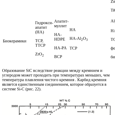
Z
Ti
Al
Апатит-
Гидрокси-
муллит
апатит
HA
H
(HA)
HA-
HA-Al
O
HDPE
T
2
3
TCP,
Биокерамики
TTCP
HA-PA
TCP
фо
ZrO
2
BCP
би
Образование SiC вследствие реакции между кремнием и
углеродом может проходить при температурах меньших, чем
температура плавления чистого кремния . Карбид кремния
является единственным соединением, которое образуется в
системе Si-C (рис. 22).