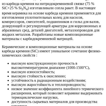
из карбида кремния на нитридокремниевой связке (75 %
SiC+25 % Si
N
) изготавливали сопла ракет. В настоящее
3
4
время керамика на основе карбида кремния применяется для
изготовления уплотнительных колец для насосов,
компрессоров, смесителей, подшипников и гильз для валов,
дозирующей и регулирующей арматуры для коррозионных и
абразивных сред, деталей двигателей, металлопроводов для
жидких металлов. Разработаны новые композиционные
материалы с карбидокремниевой матрицей.
Керамические и композиционные материалы на основе
карбида кремния (SiC) имеют уникальное сочетание физико-
химических свойств :
высокую конструкционную прочность в
высокотемпературном диапазоне (1000-1500°С),
высокую износостойкость;
высокую стойкость к окислению;
устойчивость к радиационным воздействиям;
высокую жаростойкость и теплопроводность;
низкое значение коэффициента линейного термического
расширения, который позволяет керамике выдерживать
термоциклические нагрузки,
доступность сырьевых материалов для производства
керамики.