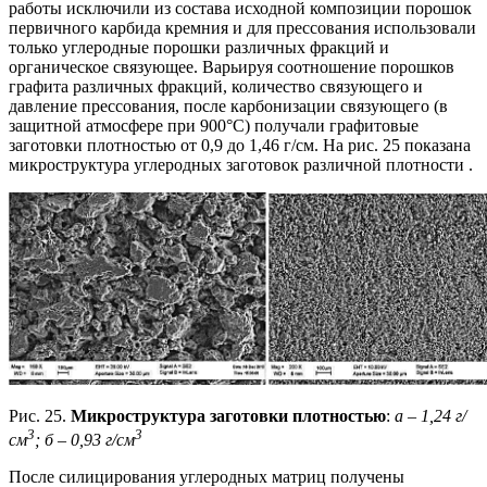
работы исключили из состава исходной композиции порошок
первичного карбида кремния и для прессования использовали
только углеродные порошки различных фракций и
органическое связующее. Варьируя соотношение порошков
графита различных фракций, количество связующего и
давление прессования, после карбонизации связующего (в
защитной атмосфере при 900°С) получали графитовые
заготовки плотностью от 0,9 до 1,46 г/см. На рис. 25 показана
микроструктура углеродных заготовок различной плотности .
Рис. 25.
Микроструктура заготовки плотностью
:
а – 1,24 г/
3
3
см
; б – 0,93 г/см
После силицирования углеродных матриц получены