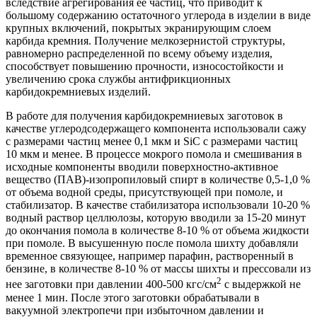
вследствие агрегирования ее частиц, что приводит к
большому содержанию остаточного углерода в изделии в виде
крупных включений, покрытых экранирующим слоем
карбида кремния. Получение мелкозернистой структуры,
равномерно распределенной по всему объему изделия,
способствует повышению прочности, износостойкости и
увеличению срока службы антифрикционных
карбидокремниевых изделий.
В работе для получения карбидокремниевых заготовок в
качестве углеродсодержащего компонента использовали сажу
с размерами частиц менее 0,1 мкм и SiC с размерами частиц
10 мкм и менее. В процессе мокрого помола и смешивания в
исходные компоненты вводили поверхностно-активное
вещество (ПАВ)-изопропиловый спирт в количестве 0,5-1,0 %
от объема водной среды, присутствующей при помоле, и
стабилизатор. В качестве стабилизатора использовали 10-20 %
водный раствор целлюлозы, которую вводили за 15-20 минут
до окончания помола в количестве 8-10 % от объема жидкости
при помоле. В высушенную после помола шихту добавляли
временное связующее, например парафин, растворенный в
бензине, в количестве 8-10 % от массы шихты и прессовали из
2
нее заготовки при давлении 400-500 кгс/см
с выдержкой не
менее 1 мин. После этого заготовки обрабатывали в
вакуумной электропечи при избыточном давлении и