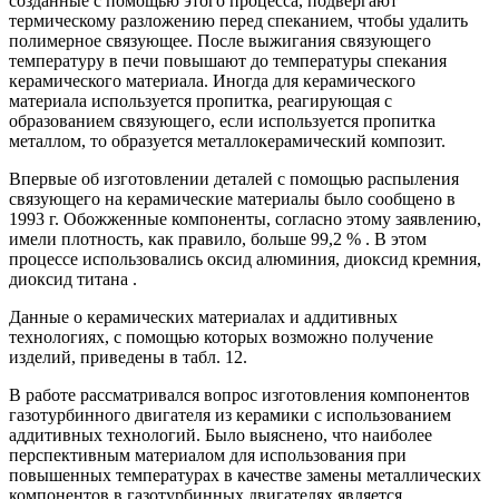
созданные с помощью этого процесса, подвергают
термическому разложению перед спеканием, чтобы удалить
полимерное связующее. После выжигания связующего
температуру в печи повышают до температуры спекания
керамического материала. Иногда для керамического
материала используется пропитка, реагирующая с
образованием связующего, если используется пропитка
металлом, то образуется металлокерамический композит.
Впервые об изготовлении деталей с помощью распыления
связующего на керамические материалы было сообщено в
1993 г. Обожженные компоненты, согласно этому заявлению,
имели плотность, как правило, больше 99,2 % . В этом
процессе использовались оксид алюминия, диоксид кремния,
диоксид титана .
Данные о керамических материалах и аддитивных
технологиях, с помощью которых возможно получение
изделий, приведены в табл. 12.
В работе рассматривался вопрос изготовления компонентов
газотурбинного двигателя из керамики с использованием
аддитивных технологий. Было выяснено, что наиболее
перспективным материалом для использования при
повышенных температурах в качестве замены металлических
компонентов в газотурбинных двигателях является