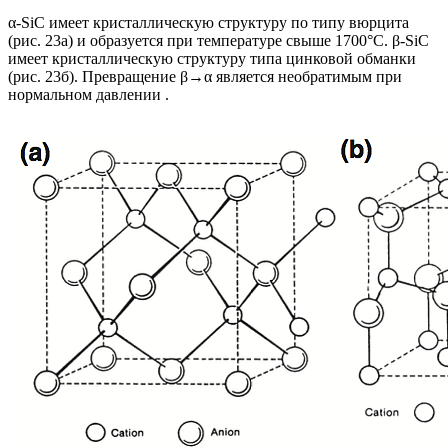
α-SiC имеет кристаллическую структуру по типу вюрцита
(рис. 23а) и образуется при температуре свыше 1700°С. β-SiC
имеет кристаллическую структуру типа цинковой обманки
(рис. 23б). Превращение β→α является необратимым при
нормальном давлении .