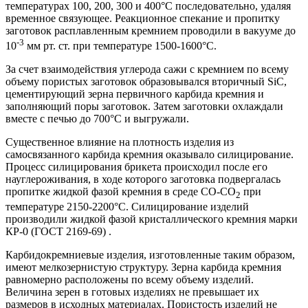
температурах 100, 200, 300 и 400°С последовательно, удаляя
временное связующее. Реакционное спекание и пропитку
заготовок расплавленным кремнием проводили в вакууме до
-3
10
мм рт. ст. при температуре 1500-1600°С.
За счет взаимодействия углерода сажи с кремнием по всему
объему пористых заготовок образовывался вторичный SiC,
цементирующий зерна первичного карбида кремния и
заполняющий поры заготовок. Затем заготовки охлаждали
вместе с печью до 700°С и выгружали.
Существенное влияние на плотность изделия из
самосвязанного карбида кремния оказывало силицирование.
Процесс силицирования брикета происходил после его
науглероживания, в ходе которого заготовка подвергалась
пропитке жидкой фазой кремния в среде СО-СО
при
2
температуре 2150-2200°С. Силицирование изделий
производили жидкой фазой кристаллического кремния марки
КР-0 (ГОСТ 2169-69) .
Карбидокремниевые изделия, изготовленные таким образом,
имеют мелкозернистую структуру. Зерна карбида кремния
равномерно расположены по всему объему изделий.
Величина зерен в готовых изделиях не превышает их
размеров в исходных материалах. Пористость изделий не