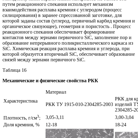
путем реакционного спекания использует механизм
взаимодействия расплава кремния с углеродом (процесс
силицирования) в заранее спрессованной заготовке, для
которой заданы состав (углерод, первичный карбид кремния и
органическое связующее), геометрия и пористость . Процесс
реакционного спекания обеспечивает формирование
контактов между зернами первичного SiC, заполнение пор и
образование непрерывного поликристаллического каркаса из
SiC. Химическая реакция расплава кремния и углерода, при
которой образуется вторичный SiC, обеспечивает образование
связей между зернами первичного SiC.
Таблица 16
Механические и физические свойства РКК
Материал
РКК для к
Характеристика
РКК ТУ 1915-010-2304285-2003
изделий Т
2304285-2
3
3,05-3,11
3,00-3,04
Плотность, г/см
;
Доля кремния, %
12-18
18-24