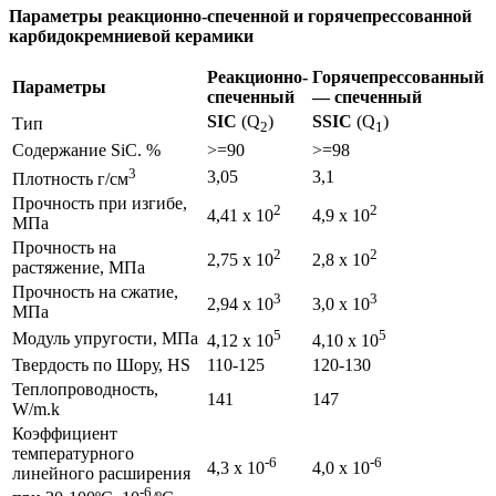
Параметры реакционно-спеченной и горячепрессованной
карбидокремниевой керамики
Реакционно-
Горячепрессованный
Параметры
спеченный
— спеченный
SIC
(Q
)
SSIC
(Q
)
Тип
2
1
Содержание SiC. %
>=90
>=98
3
3,05
3,1
Плотность г/см
Прочность при изгибе,
2
2
4,41 х 10
4,9 х 10
МПа
Прочность на
2
2
2,75 х 10
2,8 х 10
растяжение, МПа
Прочность на сжатие,
3
3
2,94 х 10
3,0 х 10
МПа
5
5
Модуль упругости, МПа
4,12 х 10
4,10 х 10
Твердость по Шору, НS
110-125
120-130
Теплопроводность,
141
147
W/m.k
Коэффициент
температурного
-6
-6
4,3 x 10
4,0 x 10
линейного расширения
-6