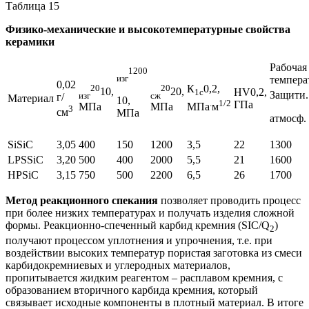
Таблица 15
Физико-механические и высокотемпературные свойства
керамики
Рабочая
1200
изг
темпера
0,02
20
20
К
0,2,
10,
20,
HV0,2,
1с
Защити.
изг
сж
г/
Материал
10,
.
1/2
ГПа
МПа
МПа
МПа
м
3
см
МПа
атмосф.
SiSiC
3,05
400
150
1200
3,5
22
1300
LPSSiC
3,20
500
400
2000
5,5
21
1600
HPSiC
3,15
750
500
2200
6,5
26
1700
Метод реакционного спекания
позволяет проводить процесс
при более низких температурах и получать изделия сложной
формы. Реакционно-спеченный карбид кремния (SIC/Q
)
2
получают процессом уплотнения и упрочнения, т.е. при
воздействии высоких температур пористая заготовка из смеси
карбидокремниевых и углеродных материалов,
пропитывается жидким реагентом – расплавом кремния, с
образованием вторичного карбида кремния, который
связывает исходные компоненты в плотный материал. В итоге