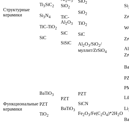
2
3
SiO
2
Ti
SiC
Si
SiO
3
2
2
Структурные
SiO
2
керамики
Si
N
Z
TiC-
3
4
Al
O
TiO
2
3
2
TiC-TiO
W
2
SiC
SiC
SiC
Z
SiSiC
Al
O
/SiO
/
2
3
2
Al
муллит/ZrSiO
4
Z
B
P
P
BaTiO
PZT
3
Li
PZT
SiCN
Функциональные
PZT
BaTiO
Li
керамики
3
Fe
O
/Fe(C
O
)*2H
O
TiO
2
3
2
4
2
2
B