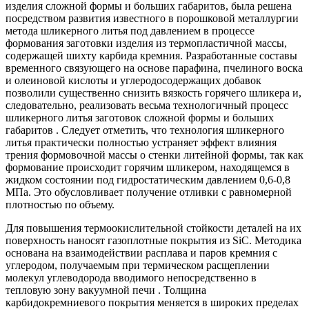
изделия сложной формы и больших габаритов, была решена
посредством развития известного в порошковой металлургии
метода шликерного литья под давлением в процессе
формования заготовки изделия из термопластичной массы,
содержащей шихту карбида кремния. Разработанные составы
временного связующего на основе парафина, пчелиного воска
и олеиновой кислоты и углеродосодержащих добавок
позволили существенно снизить вязкость горячего шликера и,
следовательно, реализовать весьма технологичный процесс
шликерного литья заготовок сложной формы и больших
габаритов . Следует отметить, что технология шликерного
литья практически полностью устраняет эффект влияния
трения формовочной массы о стенки литейной формы, так как
формование происходит горячим шликером, находящемся в
жидком состоянии под гидростатическим давлением 0,6-0,8
МПа. Это обусловливает получение отливки с равномерной
плотностью по объему.
Для повышения термоокислительной стойкости деталей на их
поверхность наносят газоплотные покрытия из SiC. Методика
основана на взаимодействии расплава и паров кремния с
углеродом, получаемым при термическом расщеплении
молекул углеводорода вводимого непосредственно в
тепловую зону вакуумной печи . Толщина
карбидокремниевого покрытия меняется в широких пределах