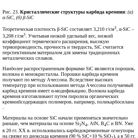
Рис. 23.
Кристаллические структуры карбида кремния
:
(а)
α-SiC, (б) β-SiC
3
Теоретическая плотность β-SiC составляет 3,210 г/см
, α-SiC –
3
3,208 г/см
. Учитывая низкий удельный вес, низкий
коэффициент термического расширения, высокую
термопроводность, прочность и твердость, SiC считается
перспективным материалом для замены традиционных
металлических сплавов.
Наиболее распространенным формами SiC являются порошок,
волокна и монокристаллы. Порошки карбида кремния
получают по методу Ачессона. Вследствие высоких
температур при использовании метода Ачессона получаемый
карбид кремния имеет α-модификацию. Волокна карбида
кремния изготавливают путем пиролиза органических
кремнийсодержащих полимеров, например, поликарбосилана
.
Материалы на основе SiC начали применяться значительно
раньше, чем материалы на основе Si
N
, АlN, В
С и ВN. Уже
3
4
4
в 20 гг. ХХ в. использовались карбидокремниевые огнеупоры
на связке из диоксида кремния (90 % SiC+10 % SiO
), а в 50 гг.
2