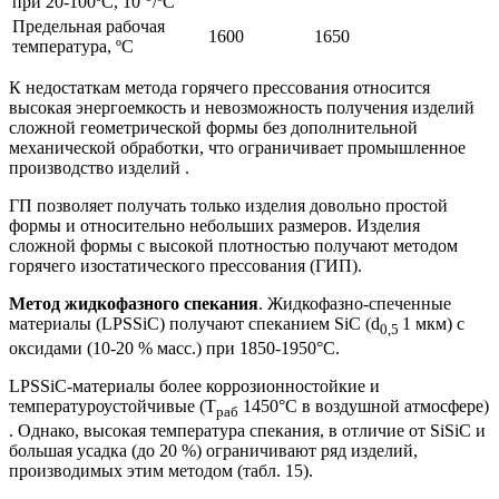
при 20-100ºС, 10
/ºС
Предельная рабочая
1600
1650
температура, ºС
К недостаткам метода горячего прессования относится
высокая энергоемкость и невозможность получения изделий
сложной геометрической формы без дополнительной
механической обработки, что ограничивает промышленное
производство изделий .
ГП позволяет получать только изделия довольно простой
формы и относительно небольших размеров. Изделия
сложной формы с высокой плотностью получают методом
горячего изостатического прессования (ГИП).
Метод жидкофазного спекания
. Жидкофазно-спеченные
материалы (LPSSiC) получают спеканием SiC (d
1 мкм) с
0,5
оксидами (10-20 % масс.) при 1850-1950°С.
LPSSiC-материалы более коррозионностойкие и
температуроустойчивые (Т
1450°С в воздушной атмосфере)
раб
. Однако, высокая температура спекания, в отличие от SiSiC и
большая усадка (до 20 %) ограничивают ряд изделий,
производимых этим методом (табл. 15).