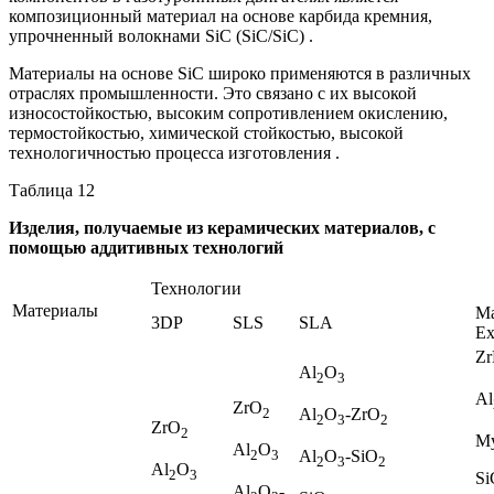
композиционный материал на основе карбида кремния,
упрочненный волокнами SiC (SiC/SiC) .
Материалы на основе SiC широко применяются в различных
отраслях промышленности. Это связано с их высокой
износостойкостью, высоким сопротивлением окислению,
термостойкостью, химической стойкостью, высокой
технологичностью процесса изготовления .
Таблица 12
Изделия, получаемые из керамических материалов, с
помощью аддитивных технологий
Технологии
Материалы
Ma
3DP
SLS
SLA
Ex
Z
Al
O
2
3
Al
ZrO
2
Al
O
-ZrO
2
3
2
ZrO
2
М
Al
O
2
3
Al
O
-SiO
2
3
2
Al
O
2
3
Si
Al
O
-