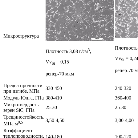
Микроструктура
Плотность 
3
Плотность 3,08 г/см
,
Vv
= 0,2
Si
Vv
= 0,15
Si
репер-70 
репер-70 мкм
Предел прочности
330-450
240-320
при изгибе, МПа
Модуль Юнга, ГПа
380-410
360-400
Микротвердость
25-30
25-30
зерен SiC, ГПа
Трещиностойкость,
3,50-4,50
3,00-4,00
0,5
МПа м
Коэффициент
теплопроводности,
140-180
100-120