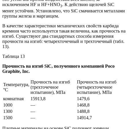
исключением HF и HF+HNO
. К действию щелочей SiC
3
менее устойчив. Установлено, что SiC смачивается металлами
группы железа и марганцем.
В качестве характеристики механических свойств карбида
кремния часто используется такая величина, как прочность на
изгиб. Существуют два стандартных способа измерения
прочности на изгиб: четырехточечный и трехточечный (табл.
13).
Таблица 13
Прочность на изгиб SiC, полученного компанией Poco
Graphite, Inc.
Прочность на изгиб
Прочность на изгиб
Температура,
(трехточечное
(четырехточечное
°С
испытание), МПа
испытание), МПа
комнатная
15913,8
1479,6
1000
—
1468,8
1300
—
1488,8
1500
—
14914,7
Плотные материалы на основе SiC получают
горячим