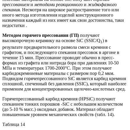
прессованием
и
методами реакционного
и
жидкофазного
спекания.
Несмотря на широкое распространение того или
иного метода изготовления изделий конструкционного
назначения каждый из них имеет как свои достоинства, таки
недостатки .
Методом горячего прессования (ГП)
получают
высокопрочную керамику на основе SiC (SSIC/Q
) в
1
результате предварительного размола смеси кремния с
графитом, и последующего спекания прессовок в аргоне в
течение 15 мин. Прессование проводят обычно в пресс-
формах из графита или нитрида бора при давлениях 10-50
МПа и температурах 1700-2000°С. При этом получают
карбидокремниевые материалы с размером пор 0,2 мкм.
Подвидом горячепрессованного SiC является карбид кремния
сплошной, спеченный без давления (SSIC), который наиболее
применим для концентрированных щелочно-кислотных сред.
Горячепрессованный карбид кремния (HPSiC) получают
спеканием тонких порошков -SiC с небольшим количеством
(до 5-10 % масс.) оксидных добавок. Материал обладает
повышенным уровнем механических свойств (табл. 14).
Таблица 14