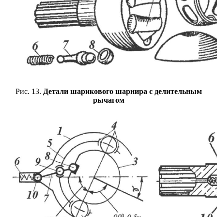
Рис. 13.
Детали шарикового шарнира с делительным
рычагом