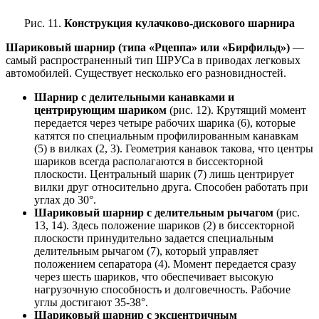
Рис. 11.
Конструкция кулачково-дискового шарнира
Шариковый шарнир (типа «Рцеппа» или «Бирфильд»)
—
самый распространенный тип ШРУСа в приводах легковых
автомобилей. Существует несколько его разновидностей.
Шарнир с делительными канавками и
центрирующим шариком
(рис. 12). Крутящий момент
передается через четыре рабочих шарика (6), которые
катятся по специальным профилированным канавкам
(5) в вилках (2, 3). Геометрия канавок такова, что центры
шариков всегда располагаются в биссекторной
плоскости. Центральный шарик (7) лишь центрирует
вилки друг относительно друга. Способен работать при
углах до 30°.
Шариковый шарнир с делительным рычагом
(рис.
13, 14). Здесь положение шариков (2) в биссекторной
плоскости принудительно задается специальным
делительным рычагом (7), который управляет
положением сепаратора (4). Момент передается сразу
через шесть шариков, что обеспечивает высокую
нагрузочную способность и долговечность. Рабочие
углы достигают 35-38°.
Шариковый шарнир с эксцентричным