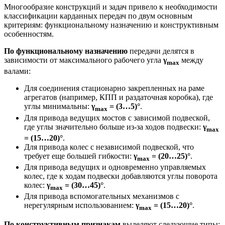
Многообразие конструкций и задач привело к необходимости
классификации карданных передач по двум основным
критериям: функциональному назначению и конструктивным
особенностям.
По функциональному назначению
передачи делятся в
зависимости от максимального рабочего угла
γ
между
max
валами:
Для соединения стационарно закрепленных на раме
агрегатов (например, КПП и раздаточная коробка), где
углы минимальны:
γ
= (3…5)°
.
max
Для привода ведущих мостов с зависимой подвеской,
где углы значительно больше из-за ходов подвески:
γ
max
= (15…20)°
.
Для привода колес с независимой подвеской, что
требует еще большей гибкости:
γ
= (20…25)°
.
max
Для привода ведущих и одновременно управляемых
колес, где к ходам подвески добавляются углы поворота
колес:
γ
= (30…45)°
.
max
Для привода вспомогательных механизмов с
нерегулярным использованием:
γ
= (15…20)°
.
max
По конструктивным признакам
выделяют следующие типы: