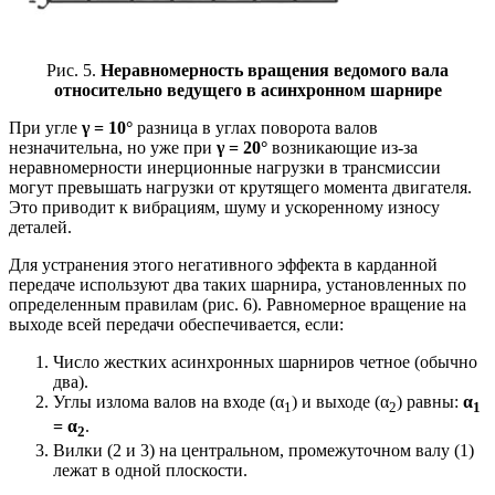
Рис. 5.
Неравномерность вращения ведомого вала
относительно ведущего в асинхронном шарнире
При угле
γ = 10°
разница в углах поворота валов
незначительна, но уже при
γ = 20°
возникающие из-за
неравномерности инерционные нагрузки в трансмиссии
могут превышать нагрузки от крутящего момента двигателя.
Это приводит к вибрациям, шуму и ускоренному износу
деталей.
Для устранения этого негативного эффекта в карданной
передаче используют два таких шарнира, установленных по
определенным правилам (рис. 6). Равномерное вращение на
выходе всей передачи обеспечивается, если:
Число жестких асинхронных шарниров четное (обычно
два).
Углы излома валов на входе (α
) и выходе (α
) равны:
α
1
2
1
= α
.
2
Вилки (2 и 3) на центральном, промежуточном валу (1)
лежат в одной плоскости.