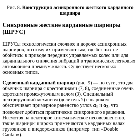
Рис. 8.
Конструкция асинхронного жесткого карданного
шарнира
Синхронные жесткие карданные шарниры
(ШРУС)
ШРУСы технологически сложнее и дороже асинхронных
шарниров, поэтому их применяют там, где без них не
обойтись: в приводе передних управляемых колес или для
кардинального снижения вибраций в трансмиссиях легковых
автомобилей премиум-класса. Существует несколько
основных типов.
Сдвоенный карданный шарнир
(рис. 9) — по сути, это два
обычных шарнира с крестовинами (7, 8), соединенные очень
коротким промежуточным валом (3). Специальный
центрирующий механизм (делитель 5) с шариком
обеспечивает примерное равенство углов
α
и
α
, что
1
2
позволяет добиться практически синхронного вращения.
Несмотря на некоторое кинематическое несовершенство,
такие шарниры широко применяются в карданных валах
грузовиков и внедорожников (например, тип «Double
Cardan»).