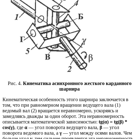
Рис. 4.
Кинематика асинхронного жесткого карданного
шарнира
Кинематическая особенность этого шарнира заключается в
том, что при равномерном вращении ведущего вала (1)
ведомый вал (2) вращается неравномерно, ускоряясь и
замедляясь дважды за один оборот. Эта неравномерность
описывается математической зависимостью:
tg(α) = tg(β) *
cos(γ)
, где
α
— угол поворота ведущего вала,
β
— угол
поворота ведомого вала, а
γ
— угол между осями валов. Чем
больше угол
γ
, тем сильнее проявляется эта неравномерность