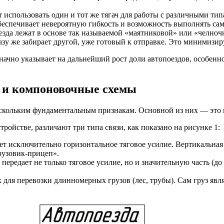
 использовать один и тот же тягач для работы с различными т
беспечивает невероятную гибкость и возможность выполнять сам
зда лежат в основе так называемой «маятниковой» или «челночн
разу же забирает другой, уже готовый к отправке. Это минимизи
ачно указывает на дальнейший рост доли автопоездов, особенн
 и компоновочные схемы
скольким фундаментальным признакам. Основной из них — это п
ройстве, различают три типа связи, как показано на рисунке 1:
ет исключительно горизонтальное тяговое усилие. Вертикальная
рузовик-прицеп».
 передает не только тяговое усилие, но и значительную часть (д
для перевозки длинномерных грузов (лес, трубы). Сам груз явля