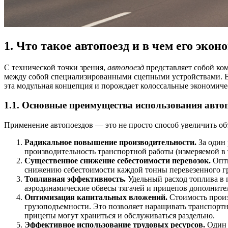
1. Что такое автопоезд и в чем его эко
С технической точки зрения,
автопоезд
представляет собой ком
между собой специализированными сцепными устройствами. В
эта модульная концепция и порождает колоссальные экономич
1.1. Основные преимущества использования авто
Применение автопоездов — это не просто способ увеличить об
Радикальное повышение производительности.
За один 
производительность транспортной работы (измеряемой в 
Существенное снижение себестоимости перевозок.
Опти
снижению себестоимости каждой тонны перевезенного гру
Топливная эффективность.
Удельный расход топлива в 
аэродинамические обвесы тягачей и прицепов дополните
Оптимизация капитальных вложений.
Стоимость произ
грузоподъемности. Это позволяет наращивать транспорт
прицепы могут храниться и обслуживаться раздельно.
Эффективное использование трудовых ресурсов.
Один 