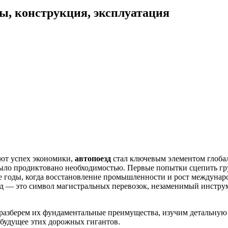
ы, конструкция, эксплуатация
яют успех экономики,
автопоезд
стал ключевым элементом глобал
ыло продиктовано необходимостью. Первые попытки сцепить гру
 годы, когда восстановление промышленности и рост междунаро
д — это символ магистральных перевозок, незаменимый инструм
в: разберем их фундаментальные преимущества, изучим детальн
в будущее этих дорожных гигантов.