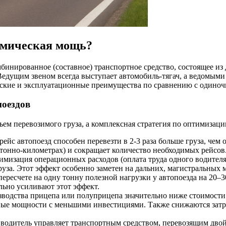
номическая мощь?
бинированное (составное) транспортное средство, состоящее из
едущим звеном всегда выступает автомобиль-тягач, а ведомым
еские и эксплуатационные преимущества по сравнению с одино
поездов
ъем перевозимого груза, а комплексная стратегия по оптимизац
рейс автопоезд способен перевезти в 2-3 раза больше груза, че
тонно-километрах) и сокращает количество необходимых рейсов
мизация операционных расходов (оплата труда одного водителя 
за. Этот эффект особенно заметен на дальних, магистральных м
пересчете на одну тонну полезной нагрузки у автопоезда на 20
льно усиливают этот эффект.
водства прицепа или полуприцепа значительно ниже стоимости
ные мощности с меньшими инвестициями. Также снижаются затра
водитель управляет транспортным средством, перевозящим двой