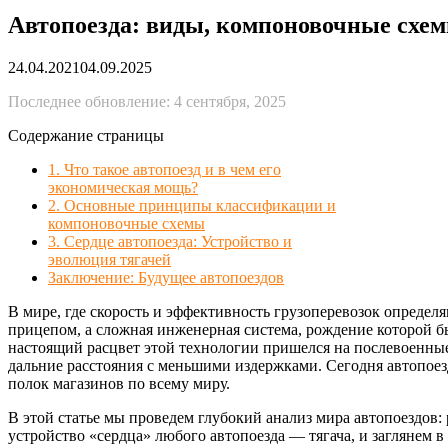
Автопоезда: виды, компоновочные схем
24.04.2021
04.09.2025
Последнее обновление: 4 сентября, 2025
Содержание страницы
1. Что такое автопоезд и в чем его
экономическая мощь?
2. Основные принципы классификации и
компоновочные схемы
3. Сердце автопоезда: Устройство и
эволюция тягачей
Заключение: Будущее автопоездов
В мире, где скорость и эффективность грузоперевозок определ
прицепом, а сложная инженерная система, рождение которой б
настоящий расцвет этой технологии пришелся на послевоенные
дальние расстояния с меньшими издержками. Сегодня автопоез
полок магазинов по всему миру.
В этой статье мы проведем глубокий анализ мира автопоездо
устройство «сердца» любого автопоезда — тягача, и заглянем 