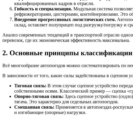
квалифицированных кадров в отрасли.
Гибкость и специализация.
Модульная система позволяет
рефрижераторами, цистернами, контейнеровозами. Это о
Внедрение прогрессивных логистических схем.
Автопое
склад, оставляет полуприцеп под разгрузку/погрузку и с
Анализ современных тенденций в транспортной отрасли однозн
перевозок, где их экономическая эффективность максимальна.
2. Основные принципы классификации
Всё многообразие автопоездов можно систематизировать по не
В зависимости от того, какие силы задействованы в сцепном уст
Тяговая связь:
В этом случае сцепное устройство переда
собственными осями. Классический пример — сцепка «г
Опорно-тяговая связь:
Здесь сцепное устройство (седло)
тягача. Это характерно для седельных автопоездов.
Смешанная связь:
Применяется в автопоездах-роспусках 
и изгибающие (опорные) нагрузки.