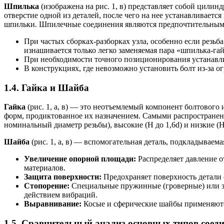
Шпилька
(изображена на рис. 1, в) представляет собой цили
отверстие одной из деталей, после чего на нее устанавливаетс
шпильки. Шпилечные соединения являются предпочтительным
При частых сборках-разборках узла, особенно если резьба
изнашивается только легко заменяемая пара «шпилька-гайк
При необходимости точного позиционирования устанавли
В конструкциях, где невозможно установить болт из-за огр
1.4. Гайка и Шайба
Гайка
(рис. 1, а, в) — это неотъемлемый компонент болтовог
форм, продиктованное их назначением. Самыми распространен
номинальный диаметр резьбы), высокие (H до 1,6d) и низкие (H 
Шайба
(рис. 1, а, в) — вспомогательная деталь, подкладывае
Увеличение опорной площади:
Распределяет давление о
материалов.
Защита поверхности:
Предохраняет поверхность детали 
Стопорение:
Специальные пружинные (гроверные) или з
действием вибраций.
Выравнивание:
Косые и сферические шайбы применяютс
1.5. Сравнительный анализ основных типов соед