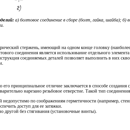
делий:
а) болтовое соединение в сборе (болт, гайка, шайба); б) 
и.
рический стержень, имеющий на одном конце головку (наиболее
лтового соединения является использование отдельного элемент
нструкция соединяемых деталей позволяет выполнить в них сквоз
и.
ко его принципиальное отличие заключается в способе создания с
дварительно нарезано резьбовое отверстие. Такой тип соединен
ей недопустимо по соображениям герметичности (например, стенк
спечить доступ для ее затяжки.
о другой без стягивания (установочные винты).