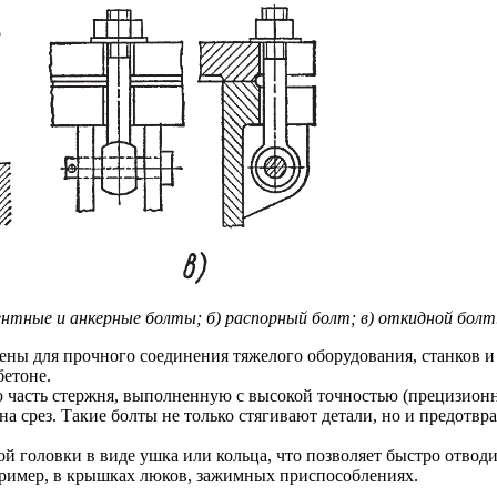
нтные и анкерные болты; б) распорный болт; в) откидной болт
ачены для прочного соединения тяжелого оборудования, станко
бетоне.
ую часть стержня, выполненную с высокой точностью (прецизионн
 на срез. Такие болты не только стягивают детали, но и предот
ой головки в виде ушка или кольца, что позволяет быстро отвод
пример, в крышках люков, зажимных приспособлениях.