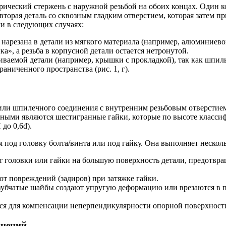
ндрический стержень с наружной резьбой на обоих концах. Один 
я вторая деталь со сквозным гладким отверстием, которая затем 
и в следующих случаях:
 нарезана в детали из мягкого материала (например, алюминиево
а», а резьба в корпусной детали остается нетронутой.
ваемой детали (например, крышки с прокладкой), так как шпи
аниченного пространства (рис. 1, г).
о или шпилечного соединения с внутренним резьбовым отверстие
ными являются шестигранные гайки, которые по высоте классиф
до 0,6d).
мая под головку болта/винта или под гайку. Она выполняет неск
т головки или гайки на большую поверхность детали, предотвращ
от повреждений (задиров) при затяжке гайки.
убчатые шайбы создают упругую деформацию или врезаются в п
я для компенсации неперпендикулярности опорной поверхности
инений