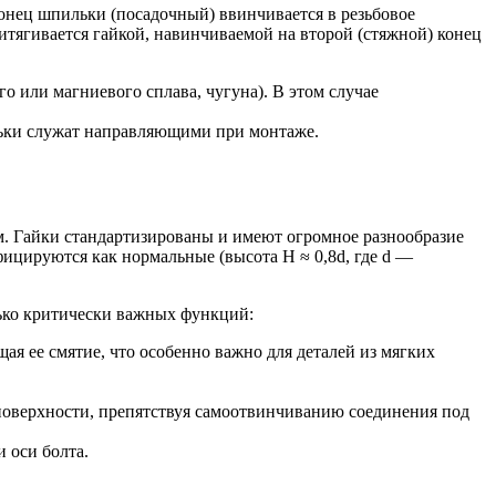
конец шпильки (посадочный) ввинчивается в резьбовое
притягивается гайкой, навинчиваемой на второй (стяжной) конец
го или магниевого сплава, чугуна). В этом случае
льки служат направляющими при монтаже.
м. Гайки стандартизированы и имеют огромное разнообразие
ицируются как нормальные (высота H ≈ 0,8d, где d —
олько критически важных функций:
ая ее смятие, что особенно важно для деталей из мягких
оверхности, препятствуя самоотвинчиванию соединения под
 оси болта.