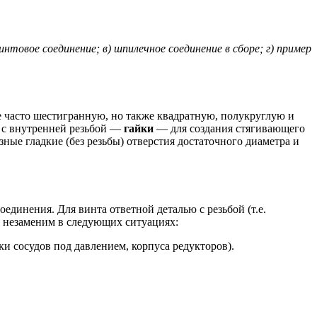
винтовое соединение; в) шпилечное соединение в сборе; г) пример
 часто шестигранную, но также квадратную, полукруглую и
а с внутренней резьбой —
гайки
— для создания стягивающего
ные гладкие (без резьбы) отверстия достаточного диаметра и
оединения. Для винта ответной деталью с резьбой (т.е.
ия незаменим в следующих ситуациях:
и сосудов под давлением, корпуса редукторов).