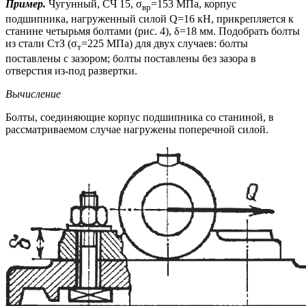
Пример.
Чугунный, СЧ 15, σ
=153 МПа, корпус
вр
подшипника, нагруженный силой Q=16 кН, прикрепляется к
станине четырьмя болтами (рис. 4), δ=18 мм. Подобрать болты
из стали СтЗ (σ
=225 МПа) для двух случаев: болты
т
поставлены с зазором; болты поставлены без зазора в
отверстия из-под развертки.
Вычисление
Болты, соединяющие корпус подшипника со станиной, в
рассматриваемом случае нагружены поперечной силой.