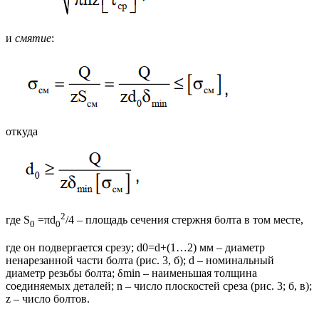
и
смятие
:
откуда
2
где S
=πd
/4 – площадь сечения стержня болта в том месте,
0
0
где он подвергается срезу; d0=d+(1…2) мм – диаметр
ненарезанной части болта (рис. 3, б); d – номинальный
диаметр резьбы болта; δmin – наименьшая толщина
соединяемых деталей; n – число плоскостей среза (рис. 3; б, в);
z – число болтов.