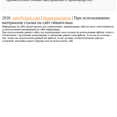
2026
info@extxe.com
|
Наши контакты
| При использовании
материалов ссылка на сайт обязательна
Информация на сайте предоставлена для ознакомления, администрация сайта не несет ответственности
за использование размещенной на сайте информации.
При использовании данного сайта, вы подтверждаете свое согласие на использование файлов cookie в
соответствии с настоящим уведомлением в отношении данного типа файлов. Если вы не согласны с
тем, чтобы мы использовали данный тип файлов, то вы должны соответствующим образом
установить настройки вашего браузера или не использовать сайт.