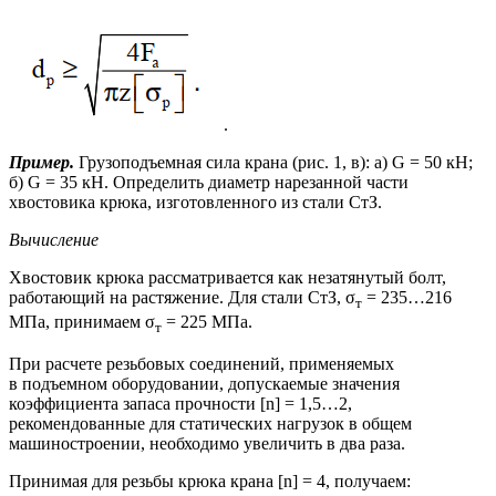
.
Пример.
Грузоподъемная сила крана (рис. 1, в): а) G = 50 кН;
б) G = 35 кН. Определить диаметр нарезанной части
хвостовика крюка, изготовленного из стали СтЗ.
Вычисление
Хвостовик крюка рассматривается как незатянутый болт,
работающий на растяжение. Для стали СтЗ, σ
= 235…216
т
МПа, принимаем σ
= 225 МПа.
т
При расчете резьбовых соединений, применяемых
в подъемном оборудовании, допускаемые значения
коэффициента запаса прочности [n] = 1,5…2,
рекомендованные для статических нагрузок в общем
машиностроении, необходимо увеличить в два раза.
Принимая для резьбы крюка крана [n] = 4, получаем: