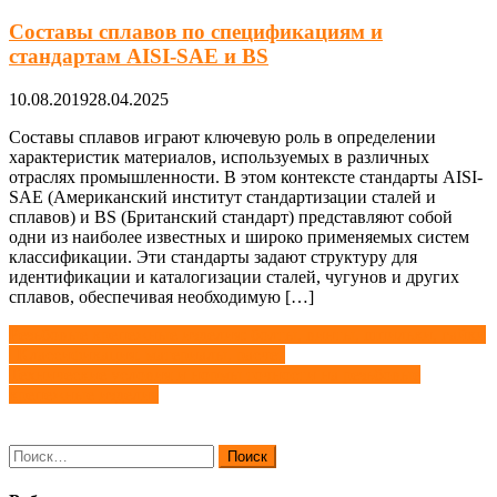
Составы сплавов по спецификациям и
стандартам AISI-SAE и BS
10.08.2019
28.04.2025
Составы сплавов играют ключевую роль в определении
характеристик материалов, используемых в различных
отраслях промышленности. В этом контексте стандарты AISI-
SAE (Американский институт стандартизации сталей и
сплавов) и BS (Британский стандарт) представляют собой
одни из наиболее известных и широко применяемых систем
классификации. Эти стандарты задают структуру для
идентификации и каталогизации сталей, чугунов и других
сплавов, обеспечивая необходимую […]
Навигация
Резьбовые крепежные изделия: болты, винты, шпильки, гайки
| Классификация, материалы, расчет
по
Технические условия и нормы точности на резьбовые
записям
крепежные изделия
Найти: