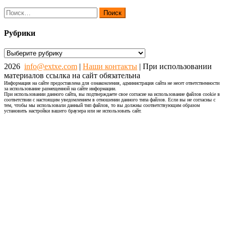
Найти:
Рубрики
Рубрики
2026
info@extxe.com
|
Наши контакты
| При использовании
материалов ссылка на сайт обязательна
Информация на сайте предоставлена для ознакомления, администрация сайта не несет ответственности
за использование размещенной на сайте информации.
При использовании данного сайта, вы подтверждаете свое согласие на использование файлов cookie в
соответствии с настоящим уведомлением в отношении данного типа файлов. Если вы не согласны с
тем, чтобы мы использовали данный тип файлов, то вы должны соответствующим образом
установить настройки вашего браузера или не использовать сайт.