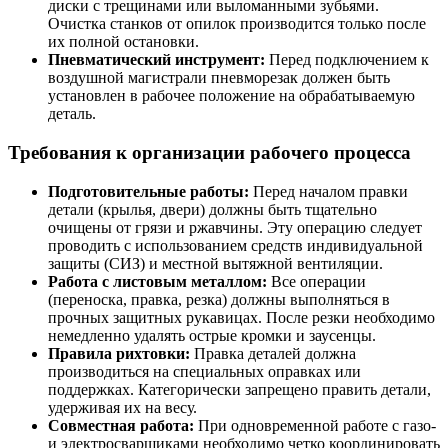
диски с трещинами или выломанными зубьями.
Очистка станков от опилок производится только после
их полной остановки.
Пневматический инструмент:
Перед подключением к
воздушной магистрали пневморезак должен быть
установлен в рабочее положение на обрабатываемую
деталь.
Требования к организации рабочего процесса
Подготовительные работы:
Перед началом правки
детали (крылья, двери) должны быть тщательно
очищены от грязи и ржавчины. Эту операцию следует
проводить с использованием средств индивидуальной
защиты (СИЗ) и местной вытяжной вентиляции.
Работа с листовым металлом:
Все операции
(переноска, правка, резка) должны выполняться в
прочных защитных рукавицах. После резки необходимо
немедленно удалять острые кромки и заусенцы.
Правила рихтовки:
Правка деталей должна
производиться на специальных оправках или
поддержках. Категорически запрещено править детали,
удерживая их на весу.
Совместная работа:
При одновременной работе с газо-
и электросварщиками необходимо четко координировать