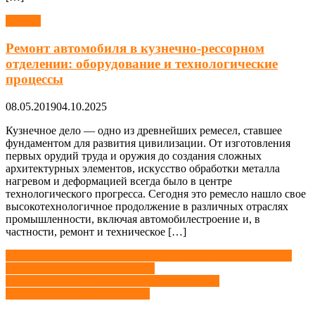
Ремонт
Ремонт автомобиля в кузнечно-рессорном
отделении: оборудование и технологические
процессы
08.05.2019
04.10.2025
Кузнечное дело — одно из древнейших ремесел, ставшее
фундаментом для развития цивилизации. От изготовления
первых орудий труда и оружия до создания сложных
архитектурных элементов, искусство обработки металла
нагревом и деформацией всегда было в центре
технологического прогресса. Сегодня это ремесло нашло свое
высокотехнологичное продолжение в различных отраслях
промышленности, включая автомобилестроение и, в
частности, ремонт и техническое […]
Навигация
Ремонт алюминиевых и латунных радиаторов: от пайки до
газодинамического напыления
по
Механизация, автоматизация и роботизация
записям
производственных процессов