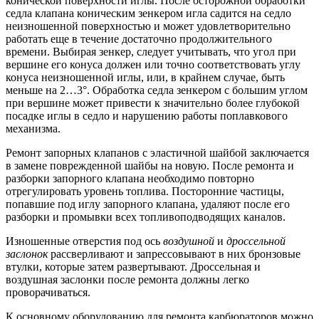
конической поверхности иглы. После осторожной обработки
седла клапана коническим зенкером игла садится на седло
неизношенной поверхностью и может удовлетворительно
работать еще в течение достаточно продолжительного
времени. Выбирая зенкер, следует учитывать, что угол при
вершине его конуса должен или точно соответствовать углу
конуса неизношенной иглы, или, в крайнем случае, быть
меньше на 2…3°. Обработка седла зенкером с большим углом
при вершине может привести к значительно более глубокой
посадке иглы в седло и нарушению работы поплавкового
механизма.
Ремонт запорных клапанов с эластичной шайбой заключается
в замене поврежденной шайбы на новую. После ремонта и
разборки запорного клапана необходимо повторно
отрегулировать уровень топлива. Посторонние частицы,
попавшие под иглу запорного клапана, удаляют после его
разборки и промывки всех топливоподводящих каналов.
Изношенные отверстия под ось
воздушной
и
дроссельной
заслонок
рассверливают и запрессовывают в них бронзовые
втулки, которые затем развертывают. Дроссельная и
воздушная заслонки после ремонта должны легко
проворачиваться.
К основному оборудованию для ремонта карбюраторов можно