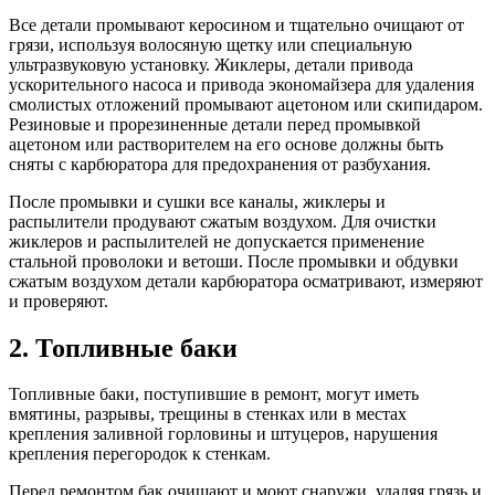
Все детали промывают керосином и тщательно очищают от
грязи, используя волосяную щетку или специальную
ультразвуковую установку. Жиклеры, детали привода
ускорительного насоса и привода экономайзера для удаления
смолистых отложений промывают ацетоном или скипидаром.
Резиновые и прорезиненные детали перед промывкой
ацетоном или растворителем на его основе должны быть
сняты с карбюратора для предохранения от разбухания.
После промывки и сушки все каналы, жиклеры и
распылители продувают сжатым воздухом. Для очистки
жиклеров и распылителей не допускается применение
стальной проволоки и ветоши. После промывки и обдувки
сжатым воздухом детали карбюратора осматривают, измеряют
и проверяют.
2. Топливные баки
Топливные баки, поступившие в ремонт, могут иметь
вмятины, разрывы, трещины в стенках или в местах
крепления заливной горловины и штуцеров, нарушения
крепления перегородок к стенкам.
Перед ремонтом бак очищают и моют снаружи, удаляя грязь и