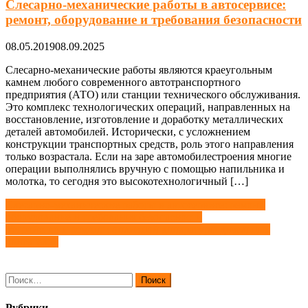
Слесарно-механические работы в автосервисе:
ремонт, оборудование и требования безопасности
08.05.2019
08.09.2025
Слесарно-механические работы являются краеугольным
камнем любого современного автотранспортного
предприятия (АТО) или станции технического обслуживания.
Это комплекс технологических операций, направленных на
восстановление, изготовление и доработку металлических
деталей автомобилей. Исторически, с усложнением
конструкции транспортных средств, роль этого направления
только возрастала. Если на заре автомобилестроения многие
операции выполнялись вручную с помощью напильника и
молотка, то сегодня это высокотехнологичный […]
Навигация
Слесарно-механические работы в автосервисе: ремонт,
оборудование и требования безопасности
по
Устройство и ремонт топливной аппаратуры дизельных
записям
двигателей
Найти:
Рубрики