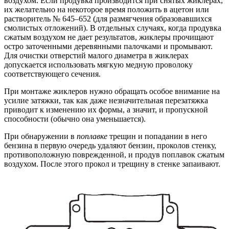
воздухом. Если продувка производится при снятых жиклерах,
их желательно на некоторое время положить в ацетон или
растворитель № 645–652 (для размягчения образовавшихся
смолистых отложений). В отдельных случаях, когда продувка
сжатым воздухом не дает результатов, жиклеры прочищают
остро заточенными деревянными палочками и промывают.
Для очистки отверстий малого диаметра в жиклерах
допускается использовать мягкую медную проволоку
соответствующего сечения.
При монтаже жиклеров нужно обращать особое внимание на
усилие затяжки, так как даже незначительная перезатяжка
приводит к изменению их формы, а значит, и пропускной
способности (обычно она уменьшается).
При обнаружении в
поплавке
трещин и попадании в него
бензина в первую очередь удаляют бензин, проколов стенку,
противоположную поврежденной, и продув поплавок сжатым
воздухом. После этого прокол и трещину в стенке запаивают.