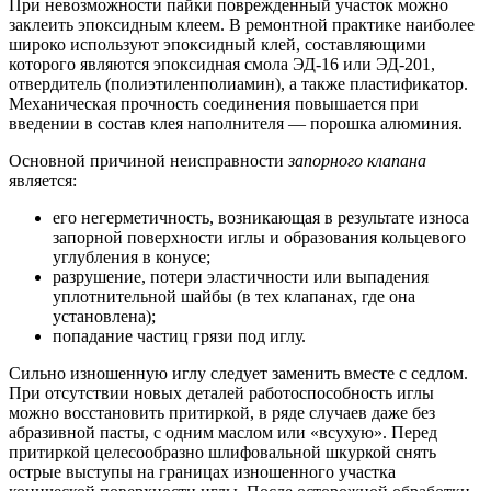
При невозможности пайки поврежденный участок можно
заклеить эпоксидным клеем. В ремонтной практике наиболее
широко используют эпоксидный клей, составляющими
которого являются эпоксидная смола ЭД-16 или ЭД-201,
отвердитель (полиэтиленполиамин), а также пластификатор.
Механическая прочность соединения повышается при
введении в состав клея наполнителя — порошка алюминия.
Основной причиной неисправности
запорного клапана
является:
его негерметичность, возникающая в результате износа
запорной поверхности иглы и образования кольцевого
углубления в конусе;
разрушение, потери эластичности или выпадения
уплотнительной шайбы (в тех клапанах, где она
установлена);
попадание частиц грязи под иглу.
Сильно изношенную иглу следует заменить вместе с седлом.
При отсутствии новых деталей работоспособность иглы
можно восстановить притиркой, в ряде случаев даже без
абразивной пасты, с одним маслом или «всухую». Перед
притиркой целесообразно шлифовальной шкуркой снять
острые выступы на границах изношенного участка