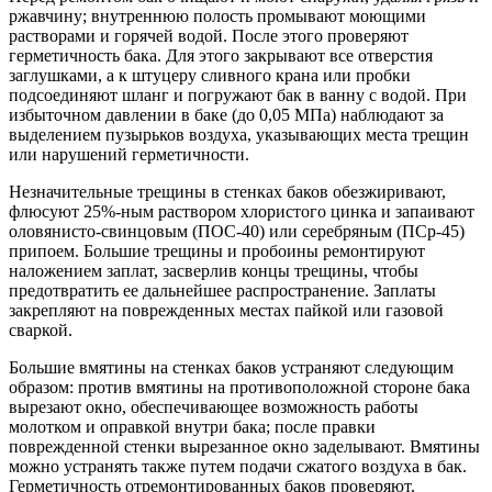
ржавчину; внутреннюю полость промывают моющими
растворами и горячей водой. После этого проверяют
герметичность бака. Для этого закрывают все отверстия
заглушками, а к штуцеру сливного крана или пробки
подсоединяют шланг и погружают бак в ванну с водой. При
избыточном давлении в баке (до 0,05 МПа) наблюдают за
выделением пузырьков воздуха, указывающих места трещин
или нарушений герметичности.
Незначительные трещины в стенках баков обезжиривают,
флюсуют 25%-ным раствором хлористого цинка и запаивают
оловянисто-свинцовым (ПОС-40) или серебряным (ПСр-45)
припоем. Большие трещины и пробоины ремонтируют
наложением заплат, засверлив концы трещины, чтобы
предотвратить ее дальнейшее распространение. Заплаты
закрепляют на поврежденных местах пайкой или газовой
сваркой.
Большие вмятины на стенках баков устраняют следующим
образом: против вмятины на противоположной стороне бака
вырезают окно, обеспечивающее возможность работы
молотком и оправкой внутри бака; после правки
поврежденной стенки вырезанное окно заделывают. Вмятины
можно устранять также путем подачи сжатого воздуха в бак.
Герметичность отремонтированных баков проверяют.