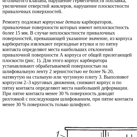
игольчатого клапана, нарушение гepметичности поплавка,
увеличение отверстий жиклеров, нарушение плоскостности
привалочных поверхностей.
Ремонту подлежат
корпусные детали
карбюраторов,
привалочные поверхности которых имеют неплоскостность
более 15 мм. В случае неплоскостности привалочных
поверхностей, превышающей указанное значение, из корпуса
карбюратора извлекают переходные втулки и по пятну
контакта определяют места наибольших отклонений
привалочной поверхности А корпуса от общей прилегающей
плоскости (рис. 1). Для этого корпус карбюратора
устанавливают обрабатываемой поверхностью на
шлифовальную ленту 2 зернистостью не более № 20,
натянутую на стальную или чугунную плиту 3. Выполняют
корпусом 2–3 круговых движения, снимают корпус и по
пятну контакта определяют места наибольшей деформации.
При пятне контакта менее 30 % поверхность доводят
рихтовкой с последующим шлифованием, при пятне контакта
менее 30 % поверхность только шлифуют.