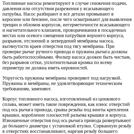
Топливные насосы ремонтируют в случае снижения подачи,
давления или отсутствия разрежения у всасывающего
патрубка. Насос разбирают и все детали промывают в
керосине или бензине, после чего осматривают для выявления
трещин и обломов корпусов, негерметичности всасывающего
и нагнетательного клапанов, проворачивания в посадочных
местах или осевого смещения патрубков верхнего корпуса,
разрывов, отслоений и затвердений мембраны насоса,
вытянутости краев отверстия под тягу мембраны. При
проверке рычаг ручного привода и пружина рычага должны
быть работоспособными. Фильтр насоса должен быть чистым,
без разрывов сетки, уплотнительная кромка по всему
периметру не должна иметь неровностей.
Упругость пружины мембраны проверяют под нагрузкой.
Пружины и мембраны, не удовлетворяющие техническим
требованиям, заменяют.
Корпус топливного насоса, изготовленный из цинкового
сплава, может иметь такие повреждения, как износ отверстий
под ось рычага привода, срывы резьбы под винты крепления
крышки, коробление плоскостей разъема крышки и корпуса.
Изношенные отверстия под ось рычага привода развертывают
до большего диаметра с установкой втулки. Сорванную резьбу
в отверстиях восстанавливают, нарезая резьбу большего