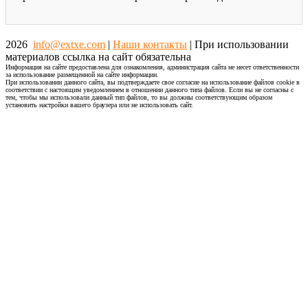
2026
info@extxe.com
|
Наши контакты
| При использовании
материалов ссылка на сайт обязательна
Информация на сайте предоставлена для ознакомления, администрация сайта не несет ответственности
за использование размещенной на сайте информации.
При использовании данного сайта, вы подтверждаете свое согласие на использование файлов cookie в
соответствии с настоящим уведомлением в отношении данного типа файлов. Если вы не согласны с
тем, чтобы мы использовали данный тип файлов, то вы должны соответствующим образом
установить настройки вашего браузера или не использовать сайт.