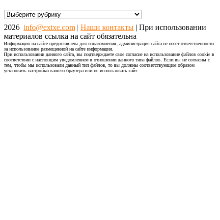
Рубрики
2026
info@extxe.com
|
Наши контакты
| При использовании
материалов ссылка на сайт обязательна
Информация на сайте предоставлена для ознакомления, администрация сайта не несет ответственности
за использование размещенной на сайте информации.
При использовании данного сайта, вы подтверждаете свое согласие на использование файлов cookie в
соответствии с настоящим уведомлением в отношении данного типа файлов. Если вы не согласны с
тем, чтобы мы использовали данный тип файлов, то вы должны соответствующим образом
установить настройки вашего браузера или не использовать сайт.