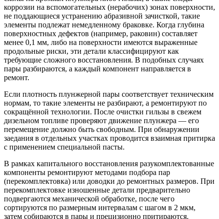
коррозии на вспомогательных (нерабочих) зонах поверхности,
не поддающиеся устранению абразивной зачисткой, такие
элементы подлежат немедленному браковке. Когда глубина
поверхностных дефектов (например, раковин) составляет
менее 0,1 мм, либо на поверхности имеются выраженные
продольные риски, эти детали классифицируют как
требующие сложного восстановления. В подобных случаях
пары разбираются, а каждый компонент направляется в
ремонт.
Если плотность плунжерной пары соответствует техническим
нормам, то такие элементы не разбирают, а ремонтируют по
сокращённой технологии. После очистки гильзы в свежем
дизельном топливе проверяют движение плунжера — его
перемещение должно быть свободным. При обнаружении
заедания в отдельных участках проводится взаимная притирка
с применением специальной пасты.
В рамках капитального восстановления разукомплектованные
компоненты ремонтируют методами подбора пар
(перекомплектовка) или доводки до ремонтных размеров. При
перекомплектовке изношенные детали предварительно
подвергаются механической обработке, после чего
сортируются по размерным интервалам с шагом в 2 мкм,
затем собираются в пары и прецизионно притираются.