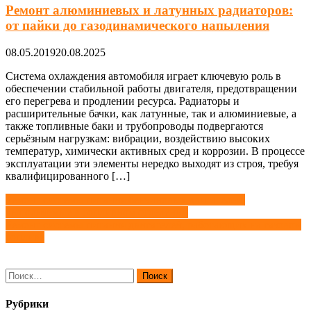
Ремонт алюминиевых и латунных радиаторов:
от пайки до газодинамического напыления
08.05.2019
20.08.2025
Система охлаждения автомобиля играет ключевую роль в
обеспечении стабильной работы двигателя, предотвращении
его перегрева и продлении ресурса. Радиаторы и
расширительные бачки, как латунные, так и алюминиевые, а
также топливные баки и трубопроводы подвергаются
серьёзным нагрузкам: вибрации, воздействию высоких
температур, химически активных сред и коррозии. В процессе
эксплуатации эти элементы нередко выходят из строя, требуя
квалифицированного […]
Навигация
Ремонт системы питания бензиновых двигателей,
выполняемые в топливном отделении
по
Ремонт системы питания двигателей, работающих на газовом
записям
топливе
Найти:
Рубрики