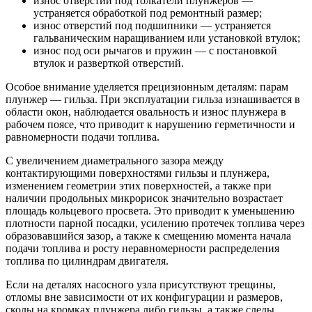
износ отверстий под толкатели плунжеров —
устраняется обработкой под ремонтный размер;
износ отверстий под подшипники — устраняется
гальваническим наращиванием или установкой втулок;
износ под оси рычагов и пружин — с постановкой
втулок и разверткой отверстий.
Особое внимание уделяется прецизионным деталям: парам
плунжер — гильза. При эксплуатации гильза изнашивается в
области окон, наблюдается овальность и износ плунжера в
рабочем поясе, что приводит к нарушению герметичности и
равномерности подачи топлива.
С увеличением диаметрального зазора между
контактирующими поверхностями гильзы и плунжера,
изменением геометрии этих поверхностей, а также при
наличии продольных микрориcок значительно возрастает
площадь кольцевого просвета. Это приводит к уменьшению
плотности парной посадки, усилению протечек топлива через
образовавшийся зазор, а также к смещению момента начала
подачи топлива и росту неравномерности распределения
топлива по цилиндрам двигателя.
Если на деталях насосного узла присутствуют трещины,
отломы вне зависимости от их конфигурации и размеров,
сколы на кромках плунжера либо гильзы, а также следы