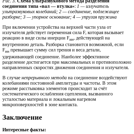
Рис. 3.
Схема ультразвукового метода разделения
соединения типа «вал — втулка»
:
1 — излучатель
ультразвуковых колебаний; 2 — соединение, подлежащее
разборке; 3 — упорное основание; 4 — упругая пружина
При включении устройства на верхней части узла от
излучателя действует переменная сила F, которая вызывает
реакцию в виде силы инерции F
, действующей на
ин
внутреннюю деталь. Разборка становится возможной, если
F
превышает сумму сил трения и веса детали,
ин
удерживающей соединение. Наиболее эффективное
разделение достигается при максимальных и противоположно
направленных скоростях движения соединения и излучателя.
В случае
непрерывного метода
на соединение воздействуют
колебаниями постоянной амплитуды и частоты. В этом
режиме расстыковка элементов происходит за счёт
систематического ослабления сцепления, вызванного
усталостью материала и локальным нагревом
микроповерхностей в зоне контакта.
Заключение
Интересные факты: