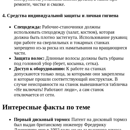
ремонте, чистке и смазке.
4. Средства индивидуальной защиты и личная гигиена
Спецодежда:
Рабочие-станочники должны
использовать спецодежду (халат, костюм), которая
должна быть плотно застегнута. Использование рукавиц
при работе на сверлильных и токарных станках
запрещено из-за риска их наматывания на вращающиеся
части.
Защита волос:
Длинные волосы должны быть убраны
под головной убор (берет, косынка, сетка).
Доступ к оборудованию:
К работе на станках
допускаются только лица, за которыми они закреплены
и которые прошли соответствующий инструктаж. В
случае неисправности на станок вывешивается табличка
«Не включать! Работают люди», а сам станок
отключается от сети.
Интересные факты по теме
Первый дисковый тормоз:
Патент на дисковый тормоз
был выдан британскому инженеру Фредерику
Ланчестеру еще в 1902 году, но из-за высокого износа