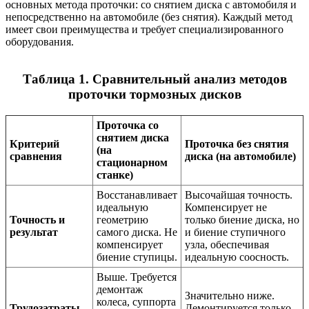
основных метода проточки: со снятием диска с автомобиля и
непосредственно на автомобиле (без снятия). Каждый метод
имеет свои преимущества и требует специализированного
оборудования.
Таблица 1. Сравнительный анализ методов
проточки тормозных дисков
Проточка со
снятием диска
Критерий
Проточка без снятия
(на
сравнения
диска (на автомобиле)
стационарном
станке)
Восстанавливает
Высочайшая точность.
идеальную
Компенсирует не
Точность и
геометрию
только биение диска, но
результат
самого диска. Не
и биение ступичного
компенсирует
узла, обеспечивая
биение ступицы.
идеальную соосность.
Выше. Требуется
демонтаж
Значительно ниже.
колеса, суппорта
Трудозатраты
Демонтируется только