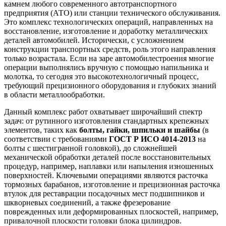
камнем любого современного автотранспортного
предприятия (АТО) или станции технического обслуживания.
Это комплекс технологических операций, направленных на
восстановление, изготовление и доработку металлических
деталей автомобилей. Исторически, с усложнением
конструкции транспортных средств, роль этого направления
только возрастала. Если на заре автомобилестроения многие
операции выполнялись вручную с помощью напильника и
молотка, то сегодня это высокотехнологичный процесс,
требующий прецизионного оборудования и глубоких знаний
в области металлообработки.
Данный комплекс работ охватывает широчайший спектр
задач: от рутинного изготовления стандартных крепежных
элементов, таких как
болты, гайки, шпильки и шайбы
(в
соответствии с требованиями
ГОСТ Р ИСО 4014-2013
на
болты с шестигранной головкой), до сложнейшей
механической обработки деталей после восстановительных
процедур, например, наплавки или напыления изношенных
поверхностей. Ключевыми операциями являются расточка
тормозных барабанов, изготовление и прецизионная расточка
втулок для реставрации посадочных мест подшипников и
шкворневых соединений, а также фрезерование
поврежденных или деформированных плоскостей, например,
привалочной плоскости головки блока цилиндров.