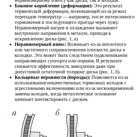
неравномерному износу как диска, так и колодок.
Боковое коробление (деформация):
Это результат
термической деформации, возникающей из-за резких
перепадов температур — например, после интенсивного
торможения и последующего проезда через лужу.
Неравномерный нагрев и охлаждение вызывают
внутренние напряжения в металле, приводя к
искривлению диска (рис. 1, а).
Неравномерный износ:
Возникает из-за неплотного
или частичного соприкосновения плоскости диска и
колодки. Это может быть следствием подклинивания
направляющих суппорта или поршня. В результате
снижается эффективность замедления даже при
допустимой остаточной толщине диска (рис. 1, б).
Кольцевые неровности (борозды):
Появляются из-за
использования некачественных тормозных колодок с
агрессивными включениями или из-за несвоевременной
замены колодок, когда металлическое основание
начинает контактировать с диском.