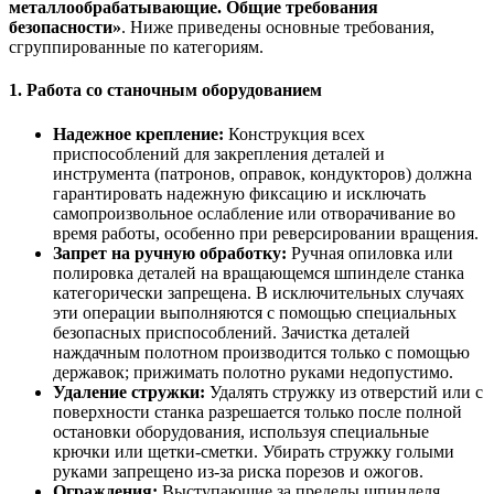
металлообрабатывающие. Общие требования
безопасности»
. Ниже приведены основные требования,
сгруппированные по категориям.
1. Работа со станочным оборудованием
Надежное крепление:
Конструкция всех
приспособлений для закрепления деталей и
инструмента (патронов, оправок, кондукторов) должна
гарантировать надежную фиксацию и исключать
самопроизвольное ослабление или отворачивание во
время работы, особенно при реверсировании вращения.
Запрет на ручную обработку:
Ручная опиловка или
полировка деталей на вращающемся шпинделе станка
категорически запрещена. В исключительных случаях
эти операции выполняются с помощью специальных
безопасных приспособлений. Зачистка деталей
наждачным полотном производится только с помощью
державок; прижимать полотно руками недопустимо.
Удаление стружки:
Удалять стружку из отверстий или с
поверхности станка разрешается только после полной
остановки оборудования, используя специальные
крючки или щетки-сметки. Убирать стружку голыми
руками запрещено из-за риска порезов и ожогов.
Ограждения:
Выступающие за пределы шпинделя