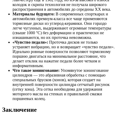
колодок и скрипа технология не получала широкого
распространения в автомобилях до середины XX века.
Материалы будущего:
В современных спорткарах и
автомобилях премиум-класса все чаще применяются
тормозные диски из углерод-керамики. Они гораздо
легче чугунных, выдерживают огромные температуры
(свыше 1000 °C) без деформации и практически не
изнашиваются, но их проточка невозможна.
«Чувство педали»:
Проточка дисков не только
устраняет вибрацию, но и возвращает «чувство педали».
Идеально ровные поверхности позволяют тормозному
поршню двигаться на минимальное расстояние, что
делает отклик на нажатие педали более четким и
информативным.
Что такое хонингование:
Упомянутое хонингование
цилиндров — это абразивная обработка с помощью
специальных брусков (хонов), которая создает на
внутренней поверхности цилиндра сетчатый рисунок
(сетку хона). Эта сетка необходима для удержания
моторного масла на стенках и правильной смазки
поршневых колец.
Заключение