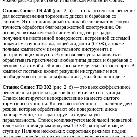
можно рассмотреть станки итальянской компании Comec.
Станок Comec TR 450
(рис. 2, а) — это классическое решение
для восстановления тормозных дисков и барабанов со
снятием. Этот стационарный станок обеспечивает высокую
точность обработки благодаря жесткой конструкции. Он
оснащен автоматической системой подачи резца для
получения качественной поверхности, встроенной системой
подачи смазочно-охлаждающей жидкости (СОЖ), а также
полным комплектом измерительного инструмента и
центрирующих конусов. Это позволяет устанавливать и
обрабатывать практически любые типы дисков и барабанов с
легковых автомобилей и легкого коммерческого транспорта. В
комплект поставки входит режущий инструмент и вся
необходимая оснастка для фиксации деталей на шпинделе.
Станок Comec TD 302
(рис. 2, б) — это высокоэффективное
решение для проточки дисков без снятия их со ступицы.
Станок монтируется непосредственно на место снятого
тормозного суппорта. Ключевая особенность — наличие двух
резцов, которые обрабатывают обе поверхности диска
одновременно, что гарантирует их идеальную
параллельность. Станок комплектуется мобильной подкатной
тележкой с приводным модулем TD 332, который вращает
ступицу. Наличие нескольких скоростных режимов подачи
позволяет подобрать оптимальные условия резания для дисков