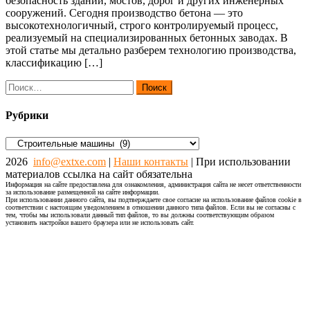
безопасность зданий, мостов, дорог и других инженерных
сооружений. Сегодня производство бетона — это
высокотехнологичный, строго контролируемый процесс,
реализуемый на специализированных бетонных заводах. В
этой статье мы детально разберем технологию производства,
классификацию […]
Найти:
Рубрики
Рубрики
2026
info@extxe.com
|
Наши контакты
| При использовании
материалов ссылка на сайт обязательна
Информация на сайте предоставлена для ознакомления, администрация сайта не несет ответственности
за использование размещенной на сайте информации.
При использовании данного сайта, вы подтверждаете свое согласие на использование файлов cookie в
соответствии с настоящим уведомлением в отношении данного типа файлов. Если вы не согласны с
тем, чтобы мы использовали данный тип файлов, то вы должны соответствующим образом
установить настройки вашего браузера или не использовать сайт.