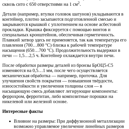
2
сквозь сито с 650 отверстиями на 1 см
.
Детали (например, втулки головок шатунов) укладываются в
контейнер, плотно засыпаются подготовленной смесью и
закрываются крышкой с уплотнением на основе асбестовой
прокладки. Крышка фиксируется с помощью винтов и
специальных кронштейнов, обеспечивая герметичность.
Плавкий затвор здесь не применяется, так как температура его
плавления (700…800 °С) близка к рабочей температуре
насыщения (650…700 °С). Продолжительность выдержки в
печи — 1,5…2,5 ч. Контейнер охлаждается внутри печи.
После обработки размеры деталей из бронзы БрОЦ5-С5
изменяются на 0,5…1 мм, после чего осуществляется
механическая обработка — например, проточка. Для
улучшения свойств покрытия — повышения твёрдости,
износостойкости и увеличения толщины слоя — в
насыщающую смесь добавляют легирующие компоненты:
феррохром, ферротитан, либо композитные порошки на
никелевой или железной основе.
Интересные факты
Влияние на размеры: При диффузионной металлизации
возможно управляемое увеличение линейных размеров