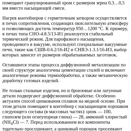
помещают гранулированный хром с размером зерна 0,3…0,5
мм вместо насыщающей смеси.
Нагрев контейнеров с герметичным затвором осуществляется
в печах сопротивления, создающих окислительную атмосферу
и позволяющих достичь температур 950…1200 °С. К примеру,
в печах типа СНО-4.8.5/13-И1 реализуется стабильный
термический режим. Для парофазного насыщения,
проводимого в вакууме, используют специальные вакуумные
печи, такие как СШВ-0.6.2/16-И2 и СНВЭ-1.3.1/16-ИЗ, выбор
которых зависит от размеров обрабатываемых заготовок.
Оставшиеся этапы процесса диффузионной металлизации по
своей структуре аналогичны цементации сталей и включают
аналогичные режимы термообработки, а также механическую
доработку готовых изделий.
Не только стальные изделия, но и бронзовые или латунные
детали подвергают диффузионной обработке. Особенно
актуален способ цинкования сплавов на медной основе. При
этом детали помещают в контейнер с насыщающим порошком
следующего состава (в массовых частях): цинк — 100,
глинозем (или огнеупорная глина) — 28, аммоний хлористый
(NH
Cl) — 7. Перед использованием все компоненты
4
тщательно просушивают, а цинковый порошок просеивают