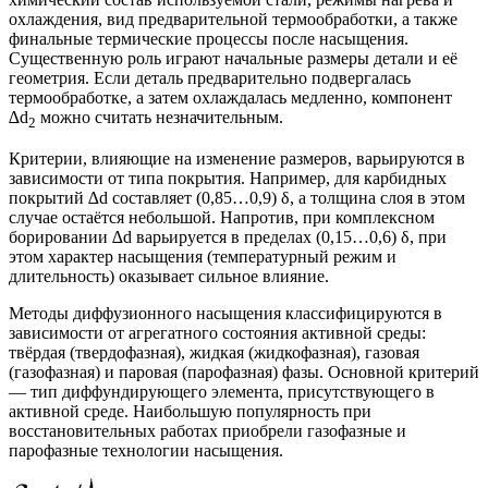
охлаждения, вид предварительной термообработки, а также
финальные термические процессы после насыщения.
Существенную роль играют начальные размеры детали и её
геометрия. Если деталь предварительно подвергалась
термообработке, а затем охлаждалась медленно, компонент
∆d
можно считать незначительным.
2
Критерии, влияющие на изменение размеров, варьируются в
зависимости от типа покрытия. Например, для карбидных
покрытий ∆d составляет (0,85…0,9) δ, а толщина слоя в этом
случае остаётся небольшой. Напротив, при комплексном
борировании ∆d варьируется в пределах (0,15…0,6) δ, при
этом характер насыщения (температурный режим и
длительность) оказывает сильное влияние.
Методы диффузионного насыщения классифицируются в
зависимости от агрегатного состояния активной среды:
твёрдая (твердофазная), жидкая (жидкофазная), газовая
(газофазная) и паровая (парофазная) фазы. Основной критерий
— тип диффундирующего элемента, присутствующего в
активной среде. Наибольшую популярность при
восстановительных работах приобрели газофазные и
парофазные технологии насыщения.