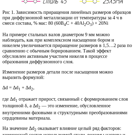
Рис 1. Зависимость приращения линейных размеров образцов
при диффузионной металлизации от температуры за 4 ч в
смеси состава, % мас: 80 (60B
C + 40Al
O
) + 20Ni
4
2
3
На примере стальных валов диаметром 9 мм можно
наблюдать, как при комплексном насыщении бором и
никелем увеличивается приращение размеров в 1,5…2 раза по
сравнению с обычным борированием. Такой эффект
обусловлен активным участием никеля в процессе
образования диффузионного слоя.
Изменение размеров детали после насыщения можно
выразить формулой:
∆d = ∆d
+ ∆d
,
1
2
где ∆d
отражает прирост, связанный с формированием слоя
1
толщиной δ, а ∆d
— это изменение, обусловленное
2
внутренними фазовыми и структурными преобразованиями
сердцевины материала.
На значение ∆d
оказывает влияние целый ряд факторов:
2
химический состав используемой стали, режимы нагрева и