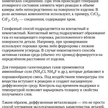
химических соединений. При этом происходит генерация
атомарного состояния элемента через реакции в объеме
камеры либо непосредственно на поверхности изделия. В
роли активных компонентов используют, к примеру, CrCl
,
2
CrF
, CrJ
— соединения, содержащие хром.
2
2
Газофазный способ подразделяется на контактный и
неконтактный. Контактный метод подразумевает образование
газа из насыщающего порошка, расположенного вблизи
поверхности детали. Например, при хромировании
используют порошки хрома либо феррохрома с низким
содержанием углерода. В случае неконтактного способа
активная газовая среда (обычно это хромид) формируется на
определённом расстоянии от изделия.
Для генерации галогенидных газов применяются
аммонийные соли (NH
Cl, NH
F и др.), которые добавляют в
4
4
порошкообразную смесь. Под воздействием температуры эти
вещества вступают в реакцию и создают насыщенную
диффузионную среду. Контроль над временем выдержки и
температурой позволяет варьировать толщину и свойства
получаемого слоя.
Таким образом, диффузионная металлизация — это не просто
способ улучшения эксплуатационных характеристик деталей,