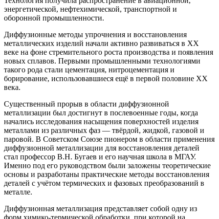
Технология получила распространение в авиационной,
энергетической, нефтехимической, транспортной и
оборонной промышленности.
Диффузионные методы упрочнения и восстановления
металлических изделий начали активно развиваться в XX
веке на фоне стремительного роста производства и появления
новых сплавов. Первыми промышленными технологиями
такого рода стали цементация, нитроцементация и
борирование, использовавшиеся ещё в первой половине XX
века.
Существенный прорыв в области диффузионной
металлизации был достигнут в послевоенные годы, когда
начались исследования насыщения поверхностей изделия
металлами из различных фаз — твёрдой, жидкой, газовой и
паровой. В Советском Союзе пионером в области применения
диффузионной металлизации для восстановления деталей
стал профессор В.Н. Бугаев и его научная школа в МГАУ.
Именно под его руководством были заложены теоретические
основы и разработаны практические методы восстановления
деталей с учётом термических и фазовых преобразований в
металле.
Диффузионная металлизация представляет собой одну из
форм химико-термической обработки, при которой на