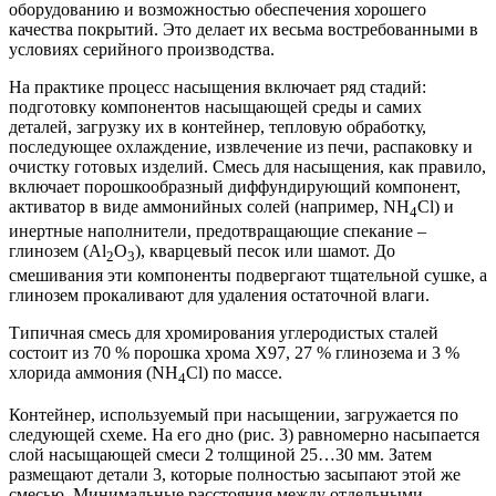
оборудованию и возможностью обеспечения хорошего
качества покрытий. Это делает их весьма востребованными в
условиях серийного производства.
На практике процесс насыщения включает ряд стадий:
подготовку компонентов насыщающей среды и самих
деталей, загрузку их в контейнер, тепловую обработку,
последующее охлаждение, извлечение из печи, распаковку и
очистку готовых изделий. Смесь для насыщения, как правило,
включает порошкообразный диффундирующий компонент,
активатор в виде аммонийных солей (например, NH
Cl) и
4
инертные наполнители, предотвращающие спекание –
глинозем (Al
O
), кварцевый песок или шамот. До
2
3
смешивания эти компоненты подвергают тщательной сушке, а
глинозем прокаливают для удаления остаточной влаги.
Типичная смесь для хромирования углеродистых сталей
состоит из 70 % порошка хрома Х97, 27 % глинозема и 3 %
хлорида аммония (NH
Cl) по массе.
4
Контейнер, используемый при насыщении, загружается по
следующей схеме. На его дно (рис. 3) равномерно насыпается
слой насыщающей смеси 2 толщиной 25…30 мм. Затем
размещают детали 3, которые полностью засыпают этой же
смесью. Минимальные расстояния между отдельными