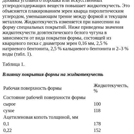
Добавка угольного порошка или искусственных
углеродосодержащих веществ повышает жидкотекучесть. Это
объясняется плакированием зерен кварца пиролитическим
углеродом, уменьшающим трение между формой и текущим
металлом. Жидкотекучесть изменяется при нанесении на
форму специальных покрытий. Ниже приведены значения
жидкотекучести доэвтектического белого чугуна в
зависимости от вида покрытия формы, состоящей из
кварцевого песка с диаметром зерен 0,16 мм, 2,5 %
натриевого бентонита, 2,5 % кальциевого бентонита и 2–3 %
воды (табл. 1).
Таблица 1.
Влияниу покрытия формы на жидкотекучесть
Жидкотекучесть,
Рабочая поверхность формы
%
Состояние рабочей поверхности формы
сырое
100
сухое
118
Ацетиленовая копоть толщиной, мм
0,1
178
0,22
152