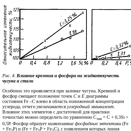
Рис. 4.
Влияние кремния и фосфора на жидкотекучесть
чугуна и стали
Особенно это проявляется при заливке чугуна. Кремний и
фосфор смещают положение точек
С
и
Е
диаграммы
состояния Fe –С влево в область пониженной концентрации
углерода, отчего
увеличивается углеродный эквивалент.
Влияние этих элементов с достаточной для практики
точностью можно определить по уравнению С
= С + 0,3Si +
экв
0,5Р. Фосфор образует
низкоплавкие фосфидные эвтектики
(Fe
+ Fe
P) и (Fe + Fe
P + Fe
C), с появлением которых линия
3
3
3