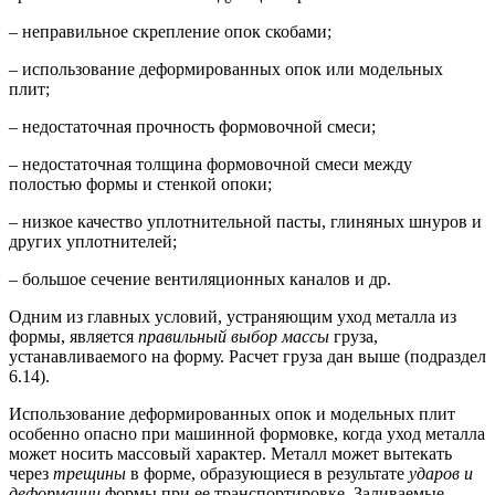
– неправильное скрепление опок скобами;
– использование деформированных опок или модельных
плит;
– недостаточная прочность формовочной смеси;
– недостаточная толщина формовочной смеси между
полостью формы и стенкой опоки;
– низкое качество уплотнительной пасты, глиняных шнуров и
других уплотнителей;
– большое сечение вентиляционных каналов и др.
Одним из главных условий, устраняющим уход металла из
формы, является
правильный выбор массы
груза,
устанавливаемого на форму. Расчет груза дан выше (подраздел
6.14).
Использование деформированных опок и модельных плит
особенно опасно при машинной формовке, когда уход металла
может носить массовый характер. Металл может вытекать
через
трещины
в форме, образующиеся в результате
ударов и
деформации
формы при ее транспортировке. Заливаемые