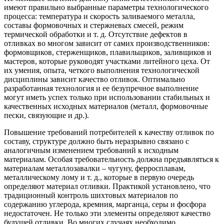
имеют правильно выбранные параметры технологического
процесса: температура и скорость заливаемого металла,
составы формовочных и стержневых смесей, режим
термической обработки и т. д. Отсутствие дефектов в
отливках во многом зависит от самих производственников:
формовщиков, стерженщиков, плавильщиков, заливщиков и
мастеров, которые руководят участками литейного цеха. От
их умения, опыта, четкого выполнения технологической
дисциплины зависит качество отливок. Оптимально
разработанная технология и ее безупречное выполнение
могут иметь успех только при использовании стабильных и
качественных исходных материалов (металл, формовочные
пески, связующие и др.).
Повышение требований потребителей к качеству отливок по
составу, структуре должно быть неразрывно связано с
аналогичным изменением требований к исходным
материалам. Особая требовательность должна предъявляться к
материалам металлозавалки – чугуну, ферросплавам,
металлическому лому и т. д., которые в первую очередь
определяют материал отливки. Практикой установлено, что
традиционный контроль шихтовых материалов по
содержанию углерода, кремния, марганца, серы и фосфора
недостаточен. Не только эти элементы определяют качество
будущей отливки. Во многих случаях необходимо