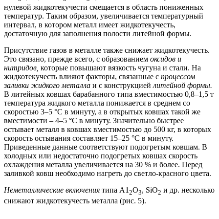
нулевой жидкотекучести смещается в область пониженных
температур. Таким образом, увеличивается температурный
интервал, в котором металл имеет жидкотекучесть,
достаточную для заполнения полости литейной формы.
Присутствие газов в металле также снижает жидкотекучесть.
Это связано, прежде всего, с образованием
оксидов и
нитридов,
которые повышают вязкость чугуна и стали. На
жидкотекучесть влияют факторы, связанные с
процессом
заливки жидкого металла
и с конструкцией
литейной формы.
В литейных ковшах барабанного типа вместимостью 0,8–1,5 т
температура жидкого металла понижается в среднем со
скоростью 3–5 °С в минуту, а в открытых ковшах такой же
вместимости – 4–5 °С в минуту. Значительно быстрее
остывает металл в ковшах вместимостью до 500 кг, в которых
скорость остывания составляет 15–25 °С в минуту.
Приведенные данные соответствуют подогретым ковшам. В
холодных или недостаточно подогретых ковшах скорость
охлаждения металла увеличивается на 30 % и более. Перед
заливкой ковш необходимо нагреть до светло-красного цвета.
Неметаллические включения
типа А1
О
, SiO
и др. несколько
2
3
2
снижают жидкотекучесть металла (рис. 5).