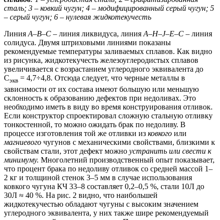
сталь; 3
–
ковкий чугун; 4
–
модифицированный серый чугун; 5
–
серый чугун; 6
–
нулевая жидкотекучесть
Линия
А
–
В
–
С
– линия ликвидуса, линия
A
–
Н
–
J
–
Е
–
С
– линия
солидуса. Двумя штриховыми линиями показаны
рекомендуемые температуры заливаемых сплавов. Как видно
из рисунка, жидкотекучесть железоуглеродистых сплавов
увеличивается с возрастанием углеродного эквивалента до
С
= 4,7÷4,8. Отсюда следует, что черные металлы в
экв
зависимости от их состава имеют большую или меньшую
склонность к образованию дефектов при недоливах. Это
необходимо иметь в виду во время конструирования отливок.
Если конструктор спроектировал сложную стальную отливку
тонкостенной, то можно ожидать брак по недоливу. В
процессе изготовления той же отливки из
ковкого
или
магниевого
чугунов с механическими свойствами, близкими к
свойствам стали, этот дефект можно
устранить или свести к
минимуму.
Многолетний производственный опыт показывает,
что процент брака по недоливу отливок со средней массой 1–
2 кг и толщиной стенок 3–5 мм в случае использования
ковкого чугуна КЧ 33–8 составляет 0,2–0,5 %, стали 10Л до
30Л ≈ 40 %. На рис. 2 видно, что наибольшей
жидкотекучестью обладают чугуны с высоким значением
углеродного эквивалента, у них также шире рекомендуемый