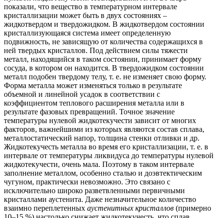
показали, что вещество в температурном интервале
кристаллизации может быть в двух состояниях –
жидкотвердом и твердожидком. В жидкотвердом состоянии
кристаллизующаяся система имеет определенную
подвижность, не зависящую от количества содержащихся в
ней твердых кристаллов. Под действием силы тяжести
металл, находящийся в таком состоянии, принимает форму
сосуда, в котором он находится. В твердожидком состоянии
металл подобен твердому телу, т. е. не изменяет свою форму.
Форма металла может изменяться только в результате
объемной и линейной усадок в соответствии с
коэффициентом теплового расширения металла или в
результате фазовых превращений. Точное значение
температуры нулевой жидкотекучести зависит от многих
факторов, важнейшими из которых являются состав сплава,
металлостатический напор, толщина стенки отливки и др.
Жидкотекучесть металла во время его кристаллизации, т. е. в
интервале от температуры ликвидуса до температуры нулевой
жидкотекучести, очень мала. Поэтому в таком интервале
заполнение металлом, особенно сталью и доэвтектическим
чугуном, практически невозможно. Это связано с
исключительно широко разветвленными первичными
кристаллами аустенита. Даже незначительное количество
взаимно переплетенных
аустенитных кристаллов
(примерно
10–15 %) настолько снижает жидкотекучесть, что сплав