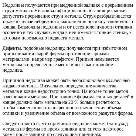
Недоливы получаются при медленной заливке с прерыванием
струи металла. Низкоквалифицированный заливщик может
допустить прерывание струи металла. Струя разбрызгивается
также в случае небрежного выполнения носика у заливочного
ковша. Возможны недоливы и от нетехнологичности отливки,
особенно в тех случаях, когда в ней имеются тонкие стенки, к
которым невозможно подвести металл.
Дефекты, подобные недоливу, получаются при избыточном
припыливании сырой формы противопригарными
материалами, например графитом. Припыл намывается
металлом в определенные места и вызывает подобие
недолива.
Причиной недолива может быть
недостаточное количество
жидкого металла. Визуальное определение количества
металла в ковше недостаточно точно. Наиболее точен метод
взвешивания металла. При заливке форм массивных деталей в
ковше должно быть металла на 20 % больше расчетного,
чтобы компенсировать погрешности вычисления объема
отливки и увеличение объема от возможного раздутия формы.
Следует отметить, что причиной недолива может быть уход
металла из формы во время заливки или спустя некоторое
время после заливки по следующим причинам: