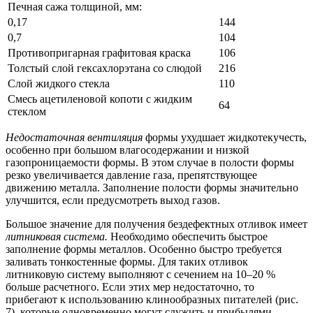
Печная сажа толщиной, мм:
0,17
144
0,7
104
Противопригарная графитовая краска
106
Толстый слой гексахлорэтана со слюдой
216
Слой жидкого стекла
110
Смесь ацетиленовой копоти с жидким
64
стеклом
Недостаточная вентиляция
формы ухудшает жидкотекучесть,
особенно при большом влагосодержании и низкой
газопроницаемости формы. В этом случае в полости формы
резко увеличивается давление газа, препятствующее
движению металла. Заполнение полости формы значительно
улучшится, если предусмотреть выход газов.
Большое значение для получения бездефектных отливок имеет
литниковая система.
Необходимо обеспечить быстрое
заполнение формы металлов. Особенно быстро требуется
заливать тонкостенные формы. Для таких отливок
литниковую систему выполняют с сечением на 10–20 %
больше расчетного. Если этих мер недостаточно, то
прибегают к использованию клинообразных питателей (рис.
7), которые одновременно могут служить и прибылями.