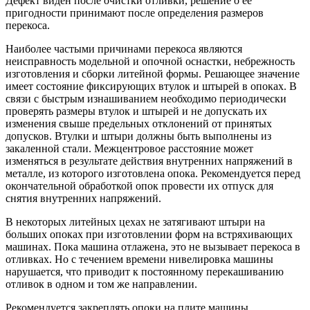
Дефект виден после очистки отливки, решение о ее
пригодности принимают после определения размеров
перекоса.
Наиболее частыми причинами перекоса являются
неисправность модельной и опочной оснастки, небрежность
изготовления и сборки литейной формы. Решающее значение
имеет состояние фиксирующих втулок и штырей в опоках. В
связи с быстрым изнашиванием необходимо периодически
проверять размеры втулок и штырей и не допускать их
изменения свыше предельных отклонений от принятых
допусков. Втулки и штыри должны быть выполнены из
закаленной стали. Межцентровое расстояние может
изменяться в результате действия внутренних напряжений в
металле, из которого изготовлена опока. Рекомендуется перед
окончательной обработкой опок провести их отпуск для
снятия внутренних напряжений.
В некоторых литейных цехах не затягивают штыри на
больших опоках при изготовлении форм на встряхивающих
машинах. Пока машина отлажена, это не вызывает перекоса в
отливках. Но с течением времени нивелировка машины
нарушается, что приводит к постоянному перекашиванию
отливок в одном и том же направлении.
Рекомендуется закреплять опоки на плите машины