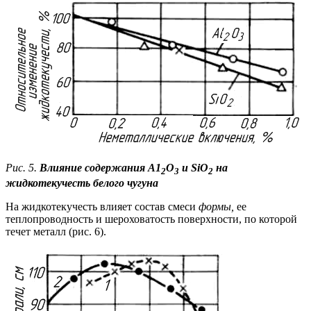
Рис. 5.
Влияние содержания А1
О
и SiО
на
2
3
2
жидкотекучесть белого чугуна
На жидкотекучесть влияет состав смеси
формы,
ее
теплопроводность и шероховатость поверхности, по которой
течет металл (рис. 6).