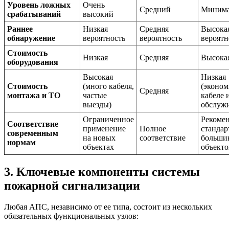
Уровень ложных
Очень
Средний
Миним
срабатываний
высокий
Раннее
Низкая
Средняя
Высока
обнаружение
вероятность
вероятность
вероятн
Стоимость
Низкая
Средняя
Высока
оборудования
Высокая
Низкая
Стоимость
(много кабеля,
(эконом
Средняя
монтажа и ТО
частые
кабеле 
выезды)
обслуж
Ограниченное
Рекоме
Соответствие
применение
Полное
стандар
современным
на новых
соответствие
больши
нормам
объектах
объекто
3. Ключевые компоненты системы
пожарной сигнализации
Любая АПС, независимо от ее типа, состоит из нескольких
обязательных функциональных узлов: