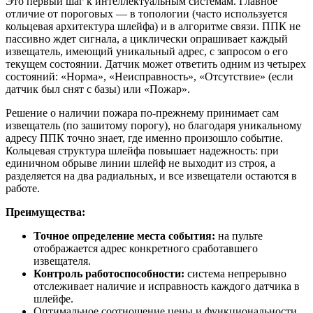
Это первый шаг к интеллектуальным системам. Главное
отличие от пороговых — в топологии (часто используется
кольцевая архитектура шлейфа) и в алгоритме связи. ППК не
пассивно ждет сигнала, а циклически опрашивает каждый
извещатель, имеющий уникальный адрес, с запросом о его
текущем состоянии. Датчик может ответить одним из четырех
состояний: «Норма», «Неисправность», «Отсутствие» (если
датчик был снят с базы) или «Пожар».
Решение о наличии пожара по-прежнему принимает сам
извещатель (по зашитому порогу), но благодаря уникальному
адресу ППК точно знает, где именно произошло событие.
Кольцевая структура шлейфа повышает надежность: при
единичном обрыве линии шлейф не выходит из строя, а
разделяется на два радиальных, и все извещатели остаются в
работе.
Преимущества:
Точное определение места события:
на пульте
отображается адрес конкретного сработавшего
извещателя.
Контроль работоспособности:
система непрерывно
отслеживает наличие и исправность каждого датчика в
шлейфе.
Оптимальное соотношение цены и функциональности