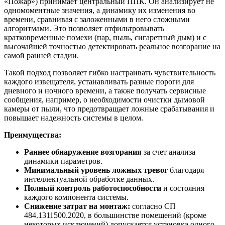
«Пожар») принимает центральный ППК. Он анализирует не
одномоментные значения, а динамику их изменения во
времени, сравнивая с заложенными в него сложными
алгоритмами. Это позволяет отфильтровывать
кратковременные помехи (пар, пыль, сигаретный дым) и с
высочайшей точностью детектировать реальное возгорание на
самой ранней стадии.
Такой подход позволяет гибко настраивать чувствительность
каждого извещателя, устанавливать разные пороги для
дневного и ночного времени, а также получать сервисные
сообщения, например, о необходимости очистки дымовой
камеры от пыли, что предотвращает ложные срабатывания и
повышает надежность системы в целом.
Преимущества:
Раннее обнаружение возгорания
за счет анализа
динамики параметров.
Минимальный уровень ложных тревог
благодаря
интеллектуальной обработке данных.
Полный контроль работоспособности
и состояния
каждого компонента системы.
Снижение затрат на монтаж:
согласно СП
484.1311500.2020, в большинстве помещений (кроме
некоторых исключений) допускается установка одного