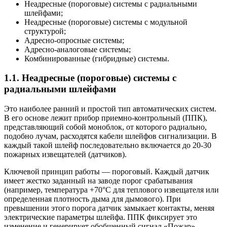
Неадресные (пороговые) системы с радиальными
шлейфами;
Неадресные (пороговые) системы с модульной
структурой;
Адресно-опросные системы;
Адресно-аналоговые системы;
Комбинированные (гибридные) системы.
1.1. Неадресные (пороговые) системы с
радиальными шлейфами
Это наиболее ранний и простой тип автоматических систем.
В его основе лежит прибор приемно-контрольный (ППК),
представляющий собой моноблок, от которого радиально,
подобно лучам, расходятся кабели шлейфов сигнализации. В
каждый такой шлейф последовательно включается до 20-30
пожарных извещателей (датчиков).
Ключевой принцип работы — пороговый. Каждый датчик
имеет жестко заданный на заводе порог срабатывания
(например, температура +70°C для теплового извещателя или
определенная плотность дыма для дымового). При
превышении этого порога датчик замыкает контакты, меняя
электрические параметры шлейфа. ППК фиксирует это
изменение и генерирует обобщенный сигнал «Пожар»,