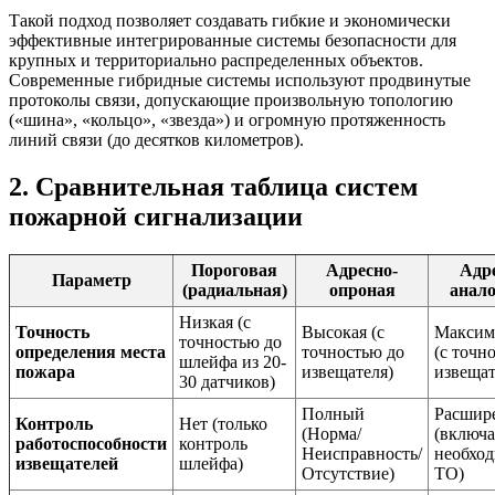
Такой подход позволяет создавать гибкие и экономически
эффективные интегрированные системы безопасности для
крупных и территориально распределенных объектов.
Современные гибридные системы используют продвинутые
протоколы связи, допускающие произвольную топологию
(«шина», «кольцо», «звезда») и огромную протяженность
линий связи (до десятков километров).
2. Сравнительная таблица систем
пожарной сигнализации
Пороговая
Адресно-
Адре
Параметр
(радиальная)
опроная
анало
Низкая (с
Точность
Высокая (с
Максим
точностью до
определения места
точностью до
(с точн
шлейфа из 20-
пожара
извещателя)
извещат
30 датчиков)
Полный
Расшир
Контроль
Нет (только
(Норма/
(включа
работоспособности
контроль
Неисправность/
необход
извещателей
шлейфа)
Отсутствие)
ТО)