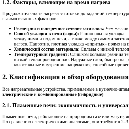
1.2. Факторы, влияющие на время нагрева
Продолжительность нагрева заготовки до заданной температур
взаимосвязанных факторов:
Геометрия и поперечное сечение заготовок:
Чем массивн
Способ укладки в печи (садка):
Рациональная укладка —
между ними и подом печи, а также между самими заготов
нагрев. Напротив, плотная укладка «впритык» прямо на 
Химический состав материала:
Сплавы с низкой теплоп
Температурный градиент:
Слишком большая разница тем
низкой теплопроводностью. Наружные слои, быстро нагрев
колоссальные внутренние напряжения, способные привес
2. Классификация и обзор оборудования
Все нагревательные устройства, применяемые в кузнечно-шта
электрические
и
комбинированные (гибридные)
.
2.1. Пламенные печи: экономичность и универсал
Пламенные печи, работающие на природном газе или мазуте, я
По сравнению с электрическими аналогами, они требуют в 2–3