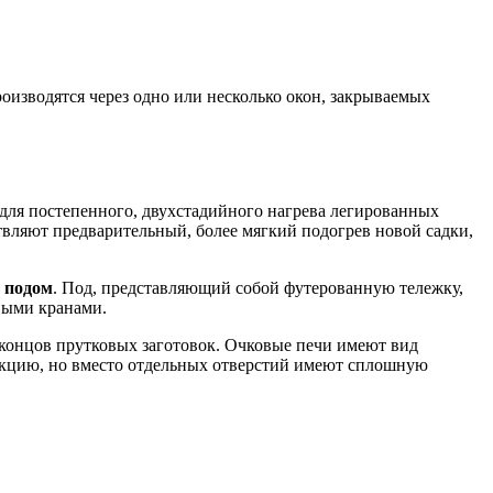
роизводятся через одно или несколько окон, закрываемых
для постепенного, двухстадийного нагрева легированных
твляют предварительный, более мягкий подогрев новой садки,
 подом
. Под, представляющий собой футерованную тележку,
овыми кранами.
 концов прутковых заготовок. Очковые печи имеют вид
ункцию, но вместо отдельных отверстий имеют сплошную