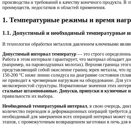
производства и требований к качеству конечного продукта. В 
преимуществ, недостатков и областей применения.
1. Температурные режимы и время нагр
1.1. Допустимый и необходимый температурные 
В технологии обработки металлов давлением ключевыми явля
Допустимый интервал температур
— это строго определенны
Работа в этом интервале гарантирует, что материал обладает
(например, на паровоздушных молотах). Верхняя граница этог
представляющий собой окисление границ зерен металла, что пр
150-200 °С ниже линии солидуса на диаграмме состояния спла
не приводит к чрезмерным нагрузкам на оборудование. Для уг
мелкозернистой структуры. Нормативные значения этих интерв
стальные штампованные. Допуски, припуски и кузнечные н
правильности их выбора.
Необходимый температурный интервал
, в свою очередь, ди
количество переходов и деформационных операций требуется дл
необходимый для завершения всех операций интервал может пр
этапов, с промежуточным возвращением заготовки в печь для 