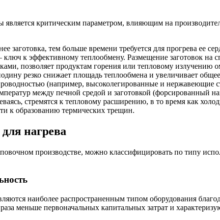
ы является критическим параметром, влияющим на производител
ее заготовка, тем больше времени требуется для прогрева ее се
 ключ к эффективному теплообмену. Размещение заготовок на 
ками, позволяет продуктам горения или тепловому излучению омы
подину резко снижает площадь теплообмена и увеличивает общее
роводностью (например, высоколегированные и нержавеющие ста
ператур между печной средой и заготовкой (форсированный нагр
аясь, стремятся к тепловому расширению, в то время как холодн
ти к образованию термических трещин.
 для нагрева
мповочном производстве, можно классифицировать по типу испо
ьность
вляются наиболее распространенным типом оборудования благод
 раза меньше первоначальных капитальных затрат и характеризу