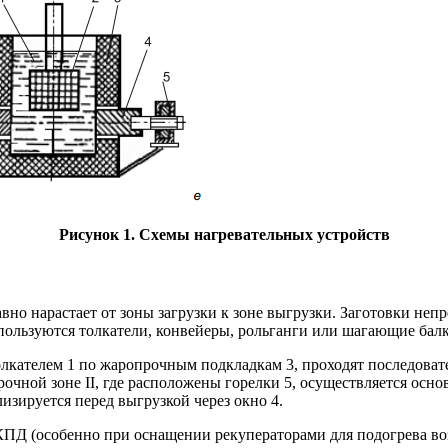
Рисунок 1. Схемы нагревательных устройств
авно нарастает от зоны загрузки к зоне выгрузки. Заготовки не
спользуются толкатели, конвейеры, рольганги или шагающие бал
толкателем 1 по жаропрочным подкладкам 3, проходят последовате
арочной зоне II, где расположены горелки 5, осуществляется осн
лизируется перед выгрузкой через окно 4.
ПД (особенно при оснащении рекуператорами для подогрева воз