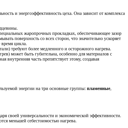
ьность и энергоэффективность цеха. Она зависит от комплекса
рдцевины.
специальных жаропрочных прокладках, обеспечивающее зазор
вать поверхность со всех сторон, что значительно ускоряет
 время цикла.
ли) требуют более медленного и осторожного нагрева.
ев) может быть губительна, особенно для материалов с
ая внутренняя часть препятствует этому, создавая
льзуемой энергии на три основные группы:
пламенные
,
аря своей универсальности и экономической эффективности.
ются меньшей себестоимостью нагрева.