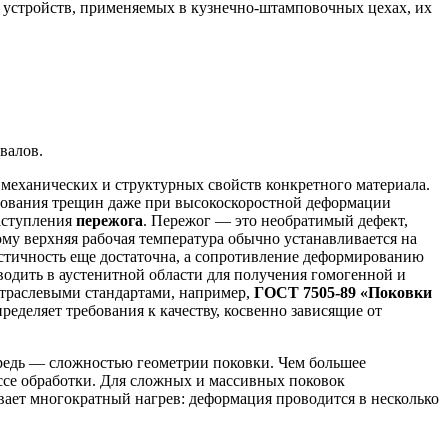
и устройств, применяемых в кузнечно-штамповочных цехах, их
валов.
механических и структурных свойств конкретного материала.
разования трещин даже при высокоскоростной деформации
наступления
пережога
. Пережог — это необратимый дефект,
му верхняя рабочая температура обычно устанавливается на
астичность еще достаточна, а сопротивление деформированию
одить в аустенитной области для получения гомогенной и
отраслевыми стандартами, например,
ГОСТ 7505-89 «Поковки
пределяет требования к качеству, косвенно зависящие от
ередь — сложностью геометрии поковки. Чем большее
ессе обработки. Для сложных и массивных поковок
ает многократный нагрев: деформация проводится в несколько