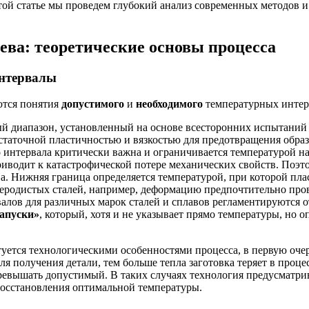
этой статье мы проведем глубокий анализ современных методов 
ева: теоретические основы процесса
интервалы
ются понятия
допустимого
и
необходимого
температурных интер
й диапазон, установленный на основе всесторонних испытаний 
 достаточной пластичностью и вязкостью для предотвращения об
о интервала критически важна и ограничивается температурой 
иводит к катастрофической потере механических свойств. Поэто
ва. Нижняя граница определяется температурой, при которой пл
леродистых сталей, например, деформацию предпочтительно пров
алов для различных марок сталей и сплавов регламентируются 
апуски»
, который, хотя и не указывает прямо температуры, но о
ктуется технологическими особенностями процесса, в первую оч
я получения детали, тем больше тепла заготовка теряет в проц
евышать допустимый. В таких случаях технология предусматрив
восстановления оптимальной температуры.