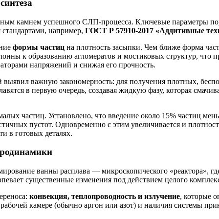
 синтеза
льным камнем успешного СЛП-процесса. Ключевые параметры пор
 стандартами, например,
ГОСТ Р 57910-2017 «Аддитивные тех
яние
формы частиц
на плотность засыпки. Чем ближе форма част
лонны к образованию агломератов и мостиковых структур, что 
раторами напряжений и снижая его прочность.
й выявил важную закономерность: для получения плотных, бесп
авятся в первую очередь, создавая жидкую фазу, которая смачи
малых частиц. Установлено, что введение около 15% частиц мен
стичных пустот. Одновременно с этим увеличивается и плотност
и в готовых деталях.
дродинамики
мирование ванны расплава — микроскопического «реактора», гд
рпевает существенные изменения под действием целого комплекс
ереноса:
конвекция, теплопроводность и излучение
, которые 
 рабочей камере (обычно аргон или азот) и наличия системы при