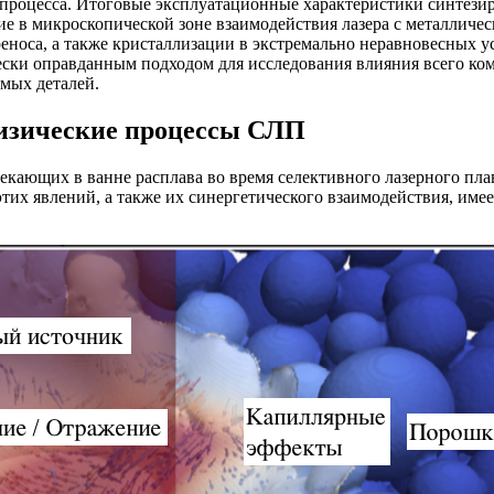
процесса. Итоговые эксплуатационные характеристики синтези
е в микроскопической зоне взаимодействия лазера с металличе
реноса, а также кристаллизации в экстремально неравновесных
ески оправданным подходом для исследования влияния всего ко
емых деталей.
физические процессы СЛП
текающих в ванне расплава во время селективного лазерного пл
тих явлений, а также их синергетического взаимодействия, име