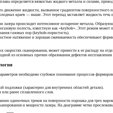
лава определяется вязкостью жидкого металла и силами, приво
о движение жидкости, вызванное градиентом поверхностного на
холодных краев — выше. Этот перепад заставляет жидкость течь 
и лазера происходит интенсивное испарение металла. Образующ
огазовую полость, известную как «keyhole». Этот режим может
ания газовых пор (keyhole-пористость).
стное натяжение и хорошая смачиваемость обеспечивают формир
х скоростях сканирования, может привести к ее распаду на отд
я одной из основных причин образования дефектов несплавлени
ология
араметров необходимо глубокое понимание процессов формирова
й подложки (характерно для внутренних областей детали).
или ранее сплавленного слоя.
нию одиночных треков на поверхности порошка для трех марок с
анирования и мощности лазера. На диаграмме четко прослежива