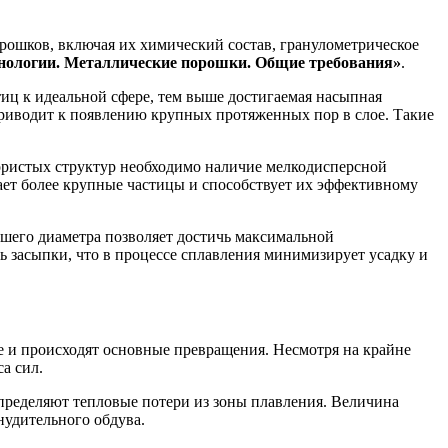
ошков, включая их химический состав, гранулометрическое
нологии. Металлические порошки. Общие требования»
.
иц к идеальной сфере, тем выше достигаемая насыпная
приводит к появлению крупных протяженных пор в слое. Такие
ористых структур необходимо наличие мелкодисперсной
вает более крупные частицы и способствует их эффективному
ьшего диаметра позволяет достичь максимальной
ь засыпки, что в процессе сплавления минимизирует усадку и
е и происходят основные превращения. Несмотря на крайне
а сил.
определяют тепловые потери из зоны плавления. Величина
нудительного обдува.