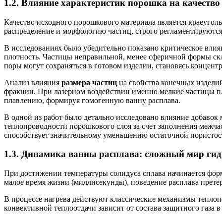
1.2. Влияние характеристик порошка на качество
Качество исходного порошкового материала является краеуго
распределение и морфологию частиц, строго регламентируются
В исследованиях было убедительно показано критическое вли
плотность. Частицы неправильной, менее сферичной формы ск
поры могут сохраняться в готовом изделии, становясь концент
Анализ влияния
размера частиц
на свойства конечных издели
фракции. При лазерном воздействии именно мелкие частицы пл
плавлению, формируя гомогенную ванну расплава.
В одной из работ было детально исследовано влияние добавок 
теплопроводности порошкового слоя за счет заполнения межча
способствует значительному уменьшению остаточной пористост
1.3. Динамика ванны расплава: сложный мир ги
При достижении температуры солидуса сплава начинается фор
малое время жизни (миллисекунды), поведение расплава прете
В процессе нагрева действуют классические механизмы теплоп
конвективной теплоотдачи зависит от состава защитного газа в