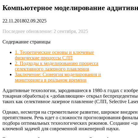
Компьютерное моделирование аддитивн
22.11.2018
02.09.2025
Последнее обновление: 2 сентября, 2025
Содержание страницы
1. Теоретические основы и ключевые
физические процессы СЛП
2. Подходы к моделированию процесса
селективного лазерного плавления
Заключение: Синергия моделирования и
мониторинга в реальном времени
Аддитивные технологии, зародившиеся в 1980-х годах с изобр
токарная обработка) к «добавляющим» открыл беспрецедентные
таких как селективное лазерное плавление (СЛП, Selective La
Однако, несмотря на стремительное развитие, широкое внедрен
препятствием. Речь идет о сложности прогнозирования финал
подбора оптимальных технологических режимов. Создание «циф
ключевой задачей для современной инженерной науки.