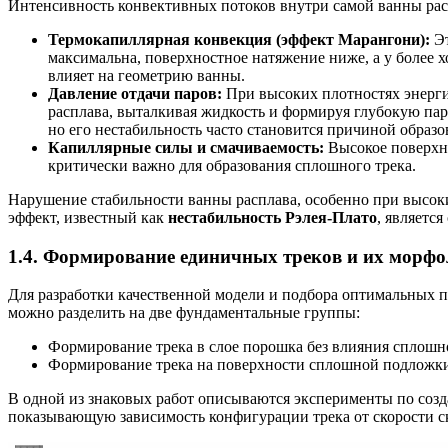
Интенсивность конвективных потоков внутри самой ванны расп
Термокапиллярная конвекция (эффект Марангони):
Эт
максимальна, поверхностное натяжение ниже, а у более 
влияет на геометрию ванны.
Давление отдачи паров:
При высоких плотностях энерги
расплава, выталкивая жидкость и формируя глубокую пар
но его нестабильность часто становится причиной образов
Капиллярные силы и смачиваемость:
Высокое поверхно
критически важно для образования сплошного трека.
Нарушение стабильности ванны расплава, особенно при высоки
эффект, известный как
нестабильность Рэлея-Плато
, являетс
1.4. Формирование единичных треков и их морф
Для разработки качественной модели и подбора оптимальных п
можно разделить на две фундаментальные группы:
Формирование трека в слое порошка без влияния сплошно
Формирование трека на поверхности сплошной подложки 
В одной из знаковых работ описываются эксперименты по созда
показывающую зависимость конфигурации трека от скорости ск