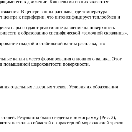
дящими его в движение. Ключевыми из них являются:
тяжения. В центре ванны расплава, где температура
от центра к периферии, что интенсифицирует теплообмен и
иеся пары создают реактивное давление на поверхность
 привести к образованию специфической «замочной скважины»,
ование гладкой и стабильной ванны расплава, что
ельные капли вместо формирования сплошного валика. Этот
я и повышенной шероховатости поверхности.
ния отдельных лазерных треков. Условия их образования
талей. Результаты были сведены в номограмму (Рис. 2),
ются несколько областей с характерной морфологией треков.