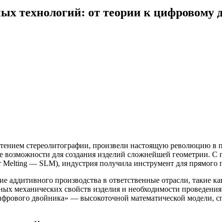
ых технологий: от теории к цифровому 
етением стереолитографии, произвели настоящую революцию в п
 возможности для создания изделий сложнейшей геометрии. С п
ser Melting — SLM), индустрия получила инструмент для прямог
ие аддитивного производства в ответственные отрасли, такие ка
ьных механических свойств изделия и необходимости проведени
рового двойника» — высокоточной математической модели, спос