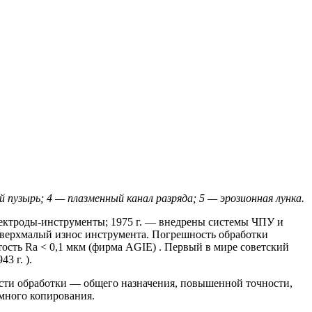
 пузырь; 4 — плазменный канал разряда; 5 — эрозионная лунка.
ектроды-инструменты; 1975 г. — внедрены системы ЧПУ и
 сверхмалый износ инструмента. Погрешность обработки
тость Ra < 0,1 мкм (фирма AGIE) . Первый в мире советский
3 г. ).
ости обработки — общего назначения, повышенной точности,
много копирования.