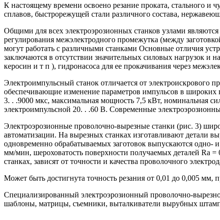
К настоящему времени освоено резание проката, стального и ч
сплавов, быстрорежущей стали различного состава, нержавеющ
Общими для всех электроэрозионных станков узлами являются у
регулирования межэлектродного промежутка (между заготовкой
могут работать с различными станками Основные отличия устр
заключаются в отсутствии значительных силовых нагрузок и н
керосин и т п ), гидронасоса для ее прокачивания через межэ
Электроимпульсный станок отличается от электроискрового пр
обеспечивающие изменение параметров импульсов в широких пр
3. . .9000 мкс, максимальная мощность 7,5 кВт, номинальная с
электроимпульсной 20. . .60 В. Современные электроэрозион
Электроэрозионные проволочно-вырезные станки (рис. 3) широ
автоматизации. На вырезных станках изготавливают детали в
одновременно обрабатываемых заготовок выпускаются одно- и
мм/мин, шероховатость поверхности получаемых деталей Ra = 0,1
станках, зависят от точности и качества проволочного элект
Может быть достигнута точность резания от 0,01 до 0,005 мм, 
Специализированный электроэрозионный проволочно-вырезной 
шаблоны, матрицы, съемники, выталкиватели вырубных штамп