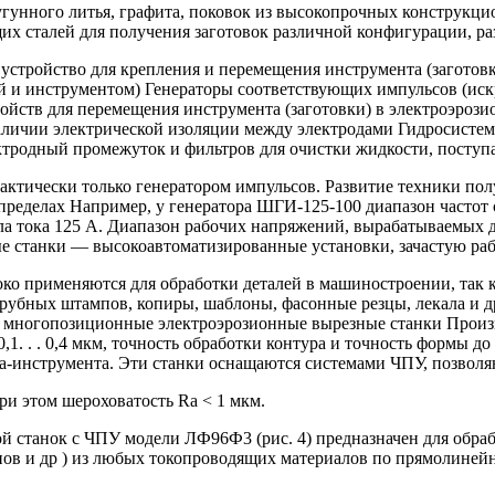
угунного литья, графита, поковок из высокопрочных конструкци
их сталей для получения заготовок различной конфигурации, ра
стройство для крепления и перемещения инструмента (заготовки
 и инструментом) Генераторы соответствующих импульсов (искр
ойств для перемещения инструмента (заготовки) в электроэрози
аличии электрической изоляции между электродами Гидросистема
лектродный промежуток и фильтров для очистки жидкости, поступ
актически только генератором импульсов. Развитие техники по
еделах Например, у генератора ШГИ-125-100 диапазон частот сл
ила тока 125 А. Диапазон рабочих напряжений, вырабатываемых для
ные станки — высокоавтоматизированные установки, зачастую р
ко применяются для обработки деталей в машиностроении, так 
ырубных штампов, копиры, шаблоны, фасонные резцы, лекала и 
 многопозиционные электроэрозионные вырезные станки Произв
. . . 0,4 мкм, точность обработки контура и точность формы до 
рода-инструмента. Эти станки оснащаются системами ЧПУ, позво
при этом шероховатость Ra < 1 мкм.
станок с ЧПУ модели ЛФ96Ф3 (рис. 4) предназначен для обраб
ов и др ) из любых токопроводящих материалов по прямолине