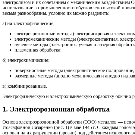
электролизом и их сочетанием с механическим воздействием 
использование в промышленности обусловлено высокой произ
весьма разнообразны, условно их можно разделить:
а) на электрофизические;
электроэрозионные методы (электроискровая и электроим-
электромеханические методы (электроконтактная, электро
лучевые методы (электронно-лучевая и лазерная обработк
плазменная обработка;
б) электрохимические;
поверхностные методы (электролитическое полирование, 
размерные методы (анодно механическая и анодно гидрав
в) комбинированные.
Электрофизическую и электрохимическую обработку обычно р
1. Электроэрозионная обработка
Основа электроэрозионной обработки (ЭЭО) металлов — испол
Иоасафовной Лазаренко (рис. 1) в мае 1945 г. С каждым годом
основан на их разрушении (эрозии) под действием искрового э