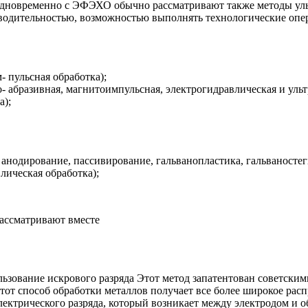
Одновременно с ЭФЭХО обычно рассматривают также методы уль
водительностью, возможностью выполнять технологические оп
 пульсная обработка);
- абразивная, магнитоимпульсная, электрогидравлическая и ульт
а);
анодирование, пассивирование, гальванопластика, гальваностег
лическая обработка);
ассматривают вместе
ьзование искрового разряда Этот метод запатентован советск
 этот способ обработки металлов получает все более широкое ра
лектрического разряда, который возникает между электродом и 