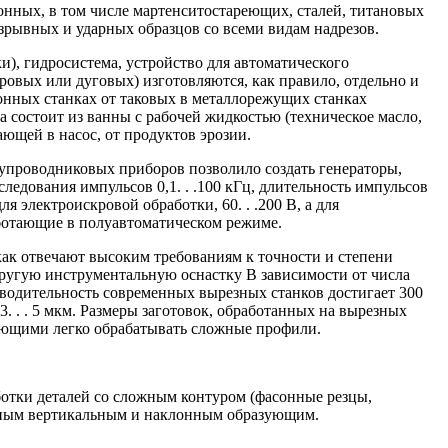
онных, в том числе мартенситостареющих, сталей, титановых
зрывных и ударных образцов со всеми видам надрезов.
), гидросистема, устройство для автоматического
овых или дуговых) изготовляются, как правило, отдельно и
онных станках от таковых в металлорежущих станках
 состоит из ванны с рабочей жидкостью (техническое масло,
ающей в насос, от продуктов эрозии.
лупроводниковых приборов позволило создать генераторы,
едования импульсов 0,1. . .100 кГц, длительность импульсов
 электроискровой обработки, 60. . .200 В, а для
аботающие в полуавтоматическом режиме.
как отвечают высоким требованиям к точности и степени
другую инструментальную оснастку В зависимости от числа
одительность современных вырезных станков достигает 300
3. . . 5 мкм. Размеры заготовок, обработанных на вырезных
ляющими легко обрабатывать сложные профили.
отки деталей со сложным контуром (фасонные резцы,
йным вертикальным и наклонным образующим.