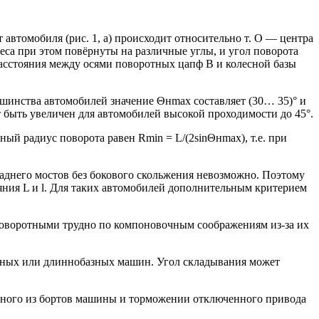
автомобиля (рис. 1, а) происходит относительно т. О — центра
еса при этом повёрнуты на различные углы, и угол поворота
расстояния между осями поворотных цапф В и колесной базы
шинства автомобилей значение Θнmax составляет (30… 35)° и
 быть увеличен для автомобилей высокой проходимости до 45°.
ный радиус поворота равен Rmin = L/(2sinΘнmax), т.е. при
 заднего мостов без бокового скольжения невозможно. Поэтому
ояния L и l. Для таких автомобилей дополнительным критерием
еса поворотными трудно по компоновочным соображениям из-за их
.
льных или длиннобазных машин. Угол складывания может
одного из бортов машины и торможении отключенного привода