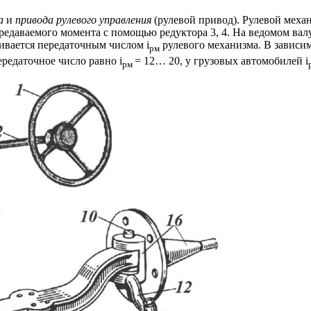
ма
и
привода рулевого управления
(рулевой привод). Рулевой механ
редаваемого момента с помощью редуктора 3, 4. На ведомом вал
ивается передаточным числом i
рулевого механизма. В зависим
рм
редаточное число равно i
= 12… 20, у грузовых автомобилей i
рм