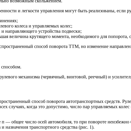
ально возможным скольжением.
енности и легкости управления могут быть реализованы, если р
динениях;
левого колеса и управляемых колес;
 и направляющего устройства подвески;
ьшая величина крутящего момента, необходимого для попорота, о
пространенный способ поворота ТТМ, но изменение направлени
 способом.
 рулевого механизма (червячный, винтовой, реечный) и усилител
пространенный способ поворота автотранспортных средств. Рул
всех случаях, когда это допустимо, число пар управляемых кол
де п — общее число осей автомобиля, то при повороте неизбежн
и назначения транспортного средства (рис. 1).