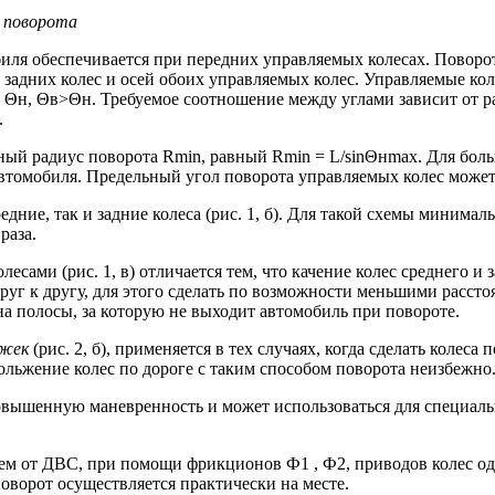
 поворота
биля обеспечивается при передних управляемых колесах. Поворот 
 задних колес и осей обоих управляемых колес. Управляемые кол
а Θн, Θв>Θн. Требуемое соотношение между углами зависит от 
.
ый радиус поворота Rmin, равный Rmin = L/sinΘнmax. Для боль
втомобиля. Предельный угол поворота управляемых колес может
ие, так и задние колеса (рис. 1, б). Для такой схемы минималь
раза.
сами (рис. 1, в) отличается тем, что качение колес среднего и
руг к другу, для этого сделать по возможности меньшими расст
 полосы, за которую не выходит автомобиль при повороте.
ежек
(рис. 2, б), применяется в тех случаях, когда сделать кол
льжение колес по дороге с таким способом поворота неизбежно
 повышенную маневренность и может использоваться для специа
нием от ДВС, при помощи фрикционов Ф1 , Ф2, приводов колес 
оворот осуществляется практически на месте.