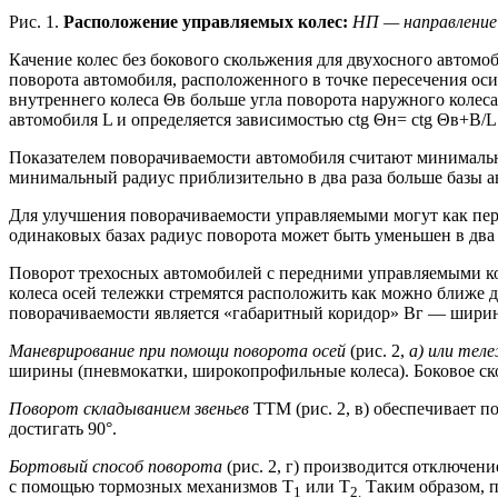
Рис. 1.
Расположение управляемых колес:
НП — направление
Качение колес без бокового скольжения для двухосного автомо
поворота автомобиля, расположенного в точке пересечения оси
внутреннего колеса Θв больше угла поворота наружного колес
автомобиля L и определяется зависимостью ctg Θн= ctg Θв+B/L
Показателем поворачиваемости автомобиля считают минимальн
минимальный радиус приблизительно в два раза больше базы а
Для улучшения поворачиваемости управляемыми могут как передн
одинаковых базах радиус поворота может быть уменьшен в два 
Поворот трехосных автомобилей с передними управляемыми коле
колеса осей тележки стремятся расположить как можно ближе д
поворачиваемости является «габаритный коридор» Вг — ширина
Маневрирование при помощи поворота осей
(рис. 2,
а) или тел
ширины (пневмокатки, широкопрофильные колеса). Боковое ско
Поворот складыванием звеньев
ТТМ (рис. 2, в) обеспечивает
достигать 90°.
Бортовый способ поворота
(рис. 2, г) производится отключе
с помощью тормозных механизмов Т
или Т
Таким образом, п
1
2.