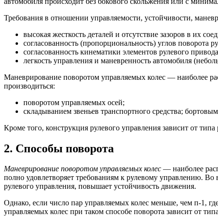
автомобиля происходит без бокового скольжения или с миним
Требования в отношении управляемости, устойчивости, маневр
высокая жесткость деталей и отсутствие зазоров в их сое
согласованность (пропорциональность) углов поворота ру
согласованность кинематики элементов рулевого привода
легкость управления и маневренность автомобиля (небол
Маневрирование поворотом управляемых колес — наиболее рас
производиться:
поворотом управляемых осей;
складыванием звеньев транспортного средства; бортовым
Кроме того, конструкция рулевого управления зависит от типа
2. Способы поворота
Маневрирование поворотом управляемых колес
— наиболее рас
полно удовлетворяет требованиям к рулевому управлению. Во 
рулевого управления, повышает устойчивость движения.
Однако, если число пар управляемых колес меньше, чем п-1, г
управляемых колес при таком способе поворота зависит от типа 