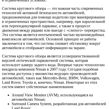
в ограниченных условиях.
Система кругового обзора — это важная часть современных
технологий активной безопасности автомобилей,
предназначенная для помощи водителю при маневрировании
в ограниченных пространствах, например, при параллельной
или перпендикулярной парковке, а также в процессе
движения между рядами или выезде с «слепого» перекрестка.
Эта система является неотъемлемой частью мультимедийных
комплексов автомобилей. Основной принцип ее работы
заключается в том, что система снимает обстановку вокруг
автомобиля и отображает информацию на экране.
Система кругового обзора является усовершенствованной
версией оптической парковочной системы, которая
использует камеру заднего вида. Впервые такую технологию
внедрила компания Nissan в 2007 году. Сегодня подобная
система доступна у множества ведущих производителей
автомобилей, таких как Mercedes-Benz, BMW, Volkswagen,
Land Rover, Toyota и, конечно, Nissan. Некоторые из этих
систем имеют собственные наименования:
Around View Monitor (AVM), использующаяся на
автомобилях Nissan;
Surround Camera System, разработанная для автомобилей
Land Rover;