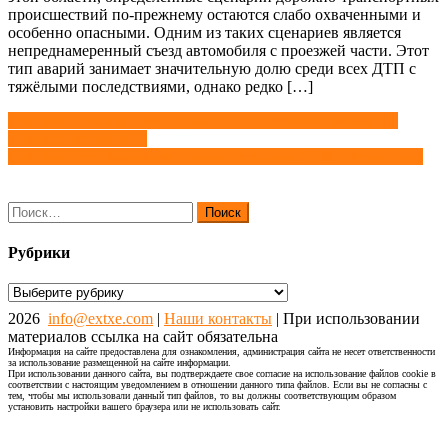
происшествий по-прежнему остаются слабо охваченными и
особенно опасными. Одним из таких сценариев является
непреднамеренный съезд автомобиля с проезжей части. Этот
тип аварий занимает значительную долю среди всех ДТП с
тяжёлыми последствиями, однако редко […]
Навигация
Системы помощи при парковке: от звукового сигнала до
полного автопилота
по
Система распознавания дорожных знаков (TSR) автомобиля
записям
Найти:
Рубрики
Рубрики
2026
info@extxe.com
|
Наши контакты
| При использовании
материалов ссылка на сайт обязательна
Информация на сайте предоставлена для ознакомления, администрация сайта не несет ответственности
за использование размещенной на сайте информации.
При использовании данного сайта, вы подтверждаете свое согласие на использование файлов cookie в
соответствии с настоящим уведомлением в отношении данного типа файлов. Если вы не согласны с
тем, чтобы мы использовали данный тип файлов, то вы должны соответствующим образом
установить настройки вашего браузера или не использовать сайт.