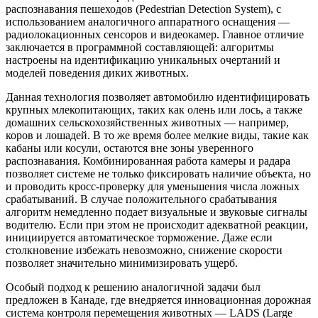
распознавания пешеходов (Pedestrian Detection System), с
использованием аналогичного аппаратного оснащения —
радиолокационных сенсоров и видеокамер. Главное отличие
заключается в программной составляющей: алгоритмы
настроены на идентификацию уникальных очертаний и
моделей поведения диких животных.
Данная технология позволяет автомобилю идентифицировать
крупных млекопитающих, таких как олень или лось, а также
домашних сельскохозяйственных животных — например,
коров и лошадей. В то же время более мелкие виды, такие как
кабаны или косули, остаются вне зоны уверенного
распознавания. Комбинированная работа камеры и радара
позволяет системе не только фиксировать наличие объекта, но
и проводить кросс-проверку для уменьшения числа ложных
срабатываний. В случае положительного срабатывания
алгоритм немедленно подает визуальные и звуковые сигналы
водителю. Если при этом не происходит адекватной реакции,
инициируется автоматическое торможение. Даже если
столкновение избежать невозможно, снижение скорости
позволяет значительно минимизировать ущерб.
Особый подход к решению аналогичной задачи был
предложен в Канаде, где внедряется инновационная дорожная
система контроля перемещения животных — LADS (Large