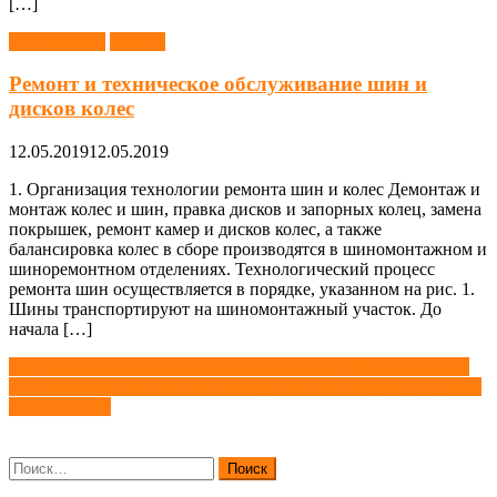
[…]
Автомобили
Ремонт
Ремонт и техническое обслуживание шин и
дисков колес
12.05.2019
12.05.2019
1. Организация технологии ремонта шин и колес Демонтаж и
монтаж колес и шин, правка дисков и запорных колец, замена
покрышек, ремонт камер и дисков колес, а также
балансировка колес в сборе производятся в шиномонтажном и
шиноремонтном отделениях. Технологический процесс
ремонта шин осуществляется в порядке, указанном на рис. 1.
Шины транспортируют на шиномонтажный участок. До
начала […]
Навигация
Система распознавания дорожных знаков (TSR) автомобиля
Системы контроля состояния водителя: технологии на страже
по
безопасности
записям
Найти: