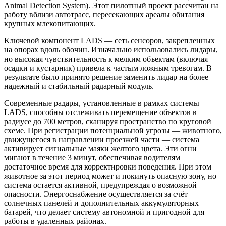
Animal Detection System). Этот пилотный проект рассчитан на
работу вблизи автотрасс, пересекающих ареалы обитания
крупных млекопитающих.
Ключевой компонент LADS — сеть сенсоров, закрепленных
на опорах вдоль обочин. Изначально использовались лидары,
но высокая чувствительность к мелким объектам (включая
осадки и кустарник) привела к частым ложным тревогам. В
результате было принято решение заменить лидар на более
надежный и стабильный радарный модуль.
Современные радары, установленные в рамках системы
LADS, способны отслеживать перемещение объектов в
радиусе до 700 метров, сканируя пространство по круговой
схеме. При регистрации потенциальной угрозы — животного,
движущегося в направлении проезжей части — система
активирует сигнальные маяки желтого цвета. Эти огни
мигают в течение 3 минут, обеспечивая водителям
достаточное время для корректировки поведения. При этом
животное за этот период может и покинуть опасную зону, но
система остается активной, предупреждая о возможной
опасности. Энергоснабжение осуществляется за счёт
солнечных панелей и дополнительных аккумуляторных
батарей, что делает систему автономной и пригодной для
работы в удаленных районах.