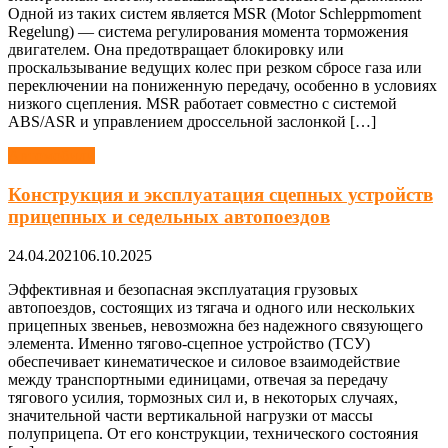
Одной из таких систем является MSR (Motor Schleppmoment
Regelung) — система регулирования момента торможения
двигателем. Она предотвращает блокировку или
проскальзывание ведущих колес при резком сбросе газа или
переключении на пониженную передачу, особенно в условиях
низкого сцепления. MSR работает совместно с системой
ABS/ASR и управлением дроссельной заслонкой […]
Автомобили
Конструкция и эксплуатация сцепных устройств
прицепных и седельных автопоездов
24.04.2021
06.10.2025
Эффективная и безопасная эксплуатация грузовых
автопоездов, состоящих из тягача и одного или нескольких
прицепных звеньев, невозможна без надежного связующего
элемента. Именно тягово-сцепное устройство (ТСУ)
обеспечивает кинематическое и силовое взаимодействие
между транспортными единицами, отвечая за передачу
тягового усилия, тормозных сил и, в некоторых случаях,
значительной части вертикальной нагрузки от массы
полуприцепа. От его конструкции, технического состояния