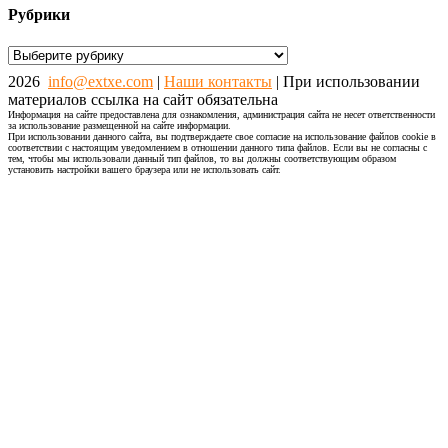
Рубрики
Рубрики
2026
info@extxe.com
|
Наши контакты
| При использовании
материалов ссылка на сайт обязательна
Информация на сайте предоставлена для ознакомления, администрация сайта не несет ответственности
за использование размещенной на сайте информации.
При использовании данного сайта, вы подтверждаете свое согласие на использование файлов cookie в
соответствии с настоящим уведомлением в отношении данного типа файлов. Если вы не согласны с
тем, чтобы мы использовали данный тип файлов, то вы должны соответствующим образом
установить настройки вашего браузера или не использовать сайт.