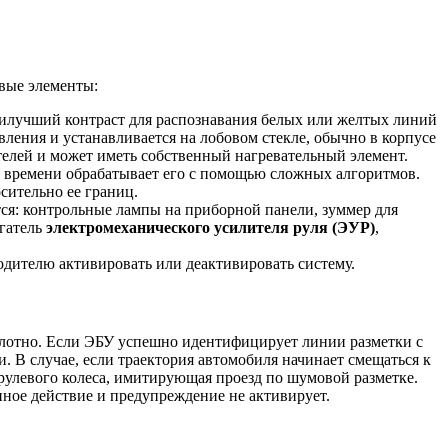
вые элементы:
наилучший контраст для распознавания белых или желтых линий
вления и устанавливается на лобовом стекле, обычно в корпусе
телей и может иметь собственный нагревательный элемент.
м времени обрабатывает его с помощью сложных алгоритмов.
сительно ее границ.
тся: контрольные лампы на приборной панели, зуммер для
игатель
электромеханического усилителя руля (ЭУР)
,
одителю активировать или деактивировать систему.
олотно. Если ЭБУ успешно идентифицирует линии разметки с
. В случае, если траектория автомобиля начинает смещаться к
 рулевого колеса, имитирующая проезд по шумовой разметке.
нное действие и предупреждение не активирует.