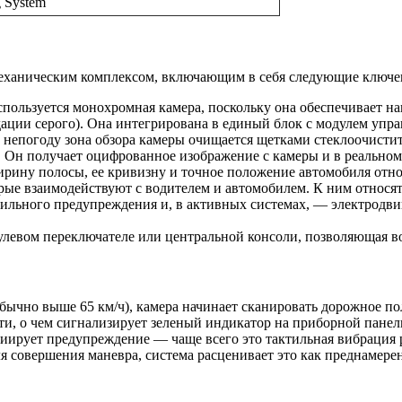
g System
механическим комплексом, включающим в себя следующие ключе
используется монохромная камера, поскольку она обеспечивает 
дации серого). Она интегрирована в единый блок с модулем упра
 в непогоду зона обзора камеры очищается щетками стеклоочисти
. Он получает оцифрованное изображение с камеры и в реально
ирину полосы, ее кривизну и точное положение автомобиля отно
орые взаимодействуют с водителем и автомобилем. К ним относя
ктильного предупреждения и, в активных системах, — электродв
рулевом переключателе или центральной консоли, позволяющая в
бычно выше 65 км/ч), камера начинает сканировать дорожное п
ти, о чем сигнализирует зеленый индикатор на приборной панели
ициирует предупреждение — чаще всего это тактильная вибрация
я совершения маневра, система расценивает это как преднамере