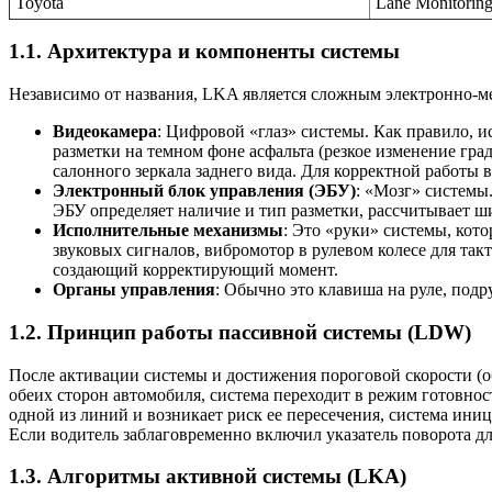
Toyota
Lane Monitorin
1.1. Архитектура и компоненты системы
Независимо от названия, LKA является сложным электронно-
Видеокамера
: Цифровой «глаз» системы. Как правило, 
разметки на темном фоне асфальта (резкое изменение гра
салонного зеркала заднего вида. Для корректной работы
Электронный блок управления (ЭБУ)
: «Мозг» системы
ЭБУ определяет наличие и тип разметки, рассчитывает ш
Исполнительные механизмы
: Это «руки» системы, кот
звуковых сигналов, вибромотор в рулевом колесе для та
создающий корректирующий момент.
Органы управления
: Обычно это клавиша на руле, под
1.2. Принцип работы пассивной системы (LDW)
После активации системы и достижения пороговой скорости (о
обеих сторон автомобиля, система переходит в режим готовнос
одной из линий и возникает риск ее пересечения, система ин
Если водитель заблаговременно включил указатель поворота дл
1.3. Алгоритмы активной системы (LKA)