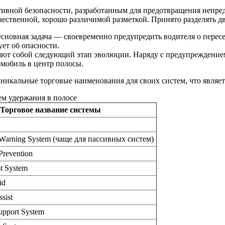
тивной безопасности, разработанным для предотвращения непре
чественной, хорошо различимой разметкой. Принято разделять дв
Основная задача — своевременно предупредить водителя о перес
ет об опасности.
яют собой следующий этап эволюции. Наряду с предупреждение
омобиль в центр полосы.
уникальные торговые наименования для своих систем, что явля
ем удержания в полосе
Торговое название системы
 Warning System (чаще для пассивных систем)
Prevention
t System
id
sist
upport System