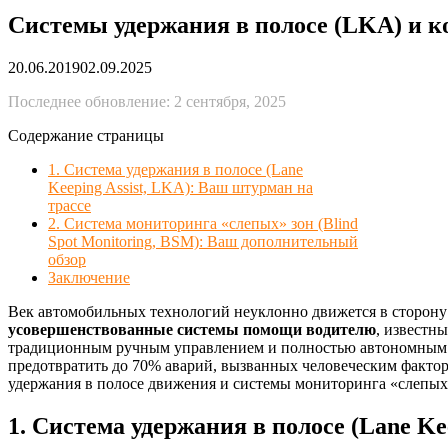
Системы удержания в полосе (LKA) и к
20.06.2019
02.09.2025
Последнее обновление: 2 сентября, 2025
Содержание страницы
1. Система удержания в полосе (Lane
Keeping Assist, LKA): Ваш штурман на
трассе
2. Система мониторинга «слепых» зон (Blind
Spot Monitoring, BSM): Ваш дополнительный
обзор
Заключение
Век автомобильных технологий неуклонно движется в сторону
усовершенствованные системы помощи водителю
, известн
традиционным ручным управлением и полностью автономным в
предотвратить до 70% аварий, вызванных человеческим фактор
удержания в полосе движения и системы мониторинга «слепых
1. Система удержания в полосе (Lane Ke