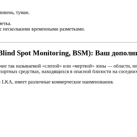
ивень, туман.
етка.
 с несколькими временными разметками.
Blind Spot Monitoring, BSM): Ваш допол
чие так называемой «слепой» или «мертвой» зоны — области, не
ортных средствах, находящихся в опасной близости на соседних
 и LKA, имеет различные коммерческие наименования.