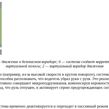
 движение в безопасном коридоре; б — система создает коррек
виртуальной полосы; 2 — виртуальный коридор движения
(например, из-за высокой скорости в крутом повороте), систем
особна распознавать, что водитель убрал руки с руля. Это реали
тоянно совершают микроподруливания, компенсируя неровности 
вод, что руль отпущен, и активирует серию предупреждающих си
истема временно деактивируется и переходит в пассивный режим