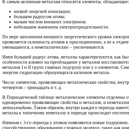
К самым активным металлам относятся элементы, обладающие:
низкой энергией ионизации;
большим радиусом атома;
малым числом внешних электронов;
небольшим значением электроотрицательности.
По мере заполнения внешнего энергетического уровня электрон
проявляется склонность атомов к присоединению, а не к отдач
уменьшаются, а неметаллические – увеличиваются.
Имея больший радиус атома, металлы характеризуются, как бы
особенности влияют на преобладание у металлов восстановител
металлов I и II групп главных подгрупп или у
s
-элементов. Сам
энергии гидратации образующихся катионов металла.
Число элементов, проявляющих металлические свойства, внутри 
четвертом – тринадцать и т. д.
В Периодической таблице металлические элементы отделены от
одновременно проявляющие свойства и металлов, и неметаллов.
металлоидами
. Таким образом, внутри каждого периода имеет
металла к типичному неметаллу в периоде происходит постепе
Начиная с 3-го периода у атомов появляются новые подуровни.
способствующих образованию сложных молекул, таких как комп