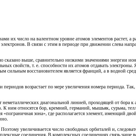
ами их число на валентном уровне атомов элементов растет, а 
е электронов. В связи с этим в периоде при движении слева нап
ло сказано выше, сравнительно низкими значениями энергии ион
ьных свойств, т. е. способности их атомов отдавать электроны.
ым сильным восстановителем является франций, а в водной сред
периодов возрастает по мере увеличения номера периода. Так, во
 неметаллических диагональной линией, проходящей от бора к а
 К ним относятся бор, кремний, германий, мышьяк, сурьма, тел
ся «пограничная зона», где располагается элемент, имеющий дво
нно.
 Поэтому увеличивается число свободных орбиталей и, следовате
лексные соединения. В комплексных соединениях связь чаще вс