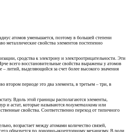
радиус атомов уменьшается, поэтому в большей степени
раво металлические свойства элементов постепенно
изации, сродства к электрону и электроотрицательности. Эти
 Ярче всего восстановительные свойства выражены у атомов
е – литий, выделяющийся за счет более высокого значения
 втором периоде это два элемента, в третьем – три, в
стату. Вдоль этой границы располагаются элементы,
лур и астат, которые называются
полуметаллами
или
йственные свойства. Соответственно переход от типичного
льно, возрастает между атомами количество связей,
его образуется по донорно-акцепторному механизму. В роли