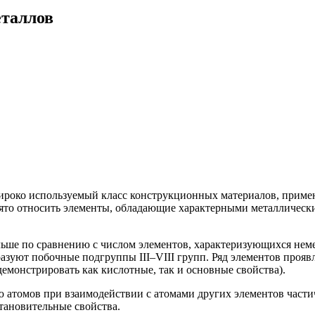
еталлов
 широко используемый класс конструкционных материалов, приме
нято относить элементы, обладающие характерными металлическ
льше по сравнению с числом элементов, характеризующихся нем
азуют побочные подгруппы III–VIII групп. Ряд элементов прояв
емонстрировать как кислотные, так и основные свойства).
ю атомов при взаимодействии с атомами других элементов част
становительные свойства.