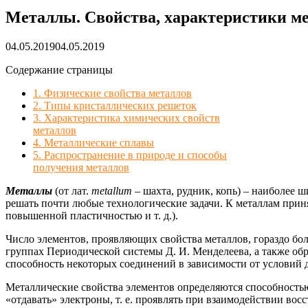
Металлы. Свойства, характеристики м
04.05.2019
04.05.2019
Содержание страницы
1. Физические свойства металлов
2. Типы кристаллических решеток
3. Характеристика химических свойств
металлов
4. Металлические сплавы
5. Распространение в природе и способы
получения металлов
Металлы
(от лат.
metallum
– шахта, рудник, копь) – наиболее
решать почти любые технологические задачи. К металлам при
повышенной пластичностью и т. д.).
Число элементов, проявляющих свойства металлов, гораздо бо
группах Периодической системы Д. И. Менделеева, а также обр
способность некоторых соединений в зависимости от условий д
Металлические свойства элементов определяются способность
«отдавать» электроны, т. е. проявлять при взаимодействии вос