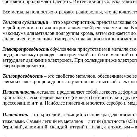
состоянии продолжают блестеть. Интенсивность блеска зависит
Все металлы полностью отражают радиоволны, что использует
Теплота сублимации
–
это характеристика, представляющая с
мерой прочности связи в кристаллической решетке металла. В 
максимума для металлов подгруппы хрома, затем снижается д
аналогичен изменению температур плавления и кипения метал
Электропроводность
обусловлена присутствием в металле св
рода, поскольку проводят электрический ток без изменений св
затрудняет движение электронов. При охлаждении же электропр
сверхпроводимости.
Теплопроводность
– это свойство металлов, обеспечиваемое 
связана с электропроводностью: у металлов с высокой электро
Пластичность
металлов представляет собой легкость деформ
кристаллах легко перемещаются (скользят) относительно других
прессованию и т. д. Наиболее пластичны золото, серебро и м
Плотность
– это критерий, лежащий в основе разделения мет
тяжелыми. Самый легкий из металлов – литий (плотность 0,53 
бериллий, алюминий, скандий, иттрий и титан, а к тяжелым – в