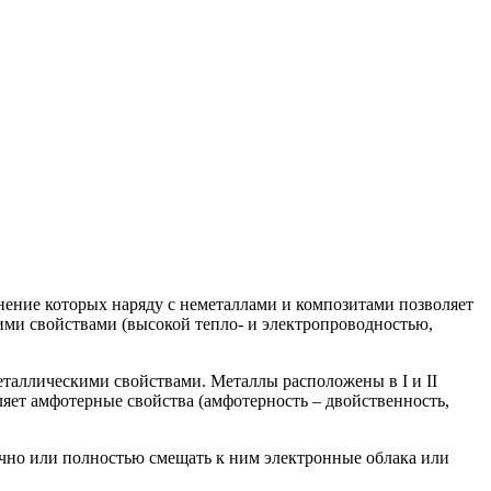
нение которых наряду с неметаллами и композитами позволяет
ими свойствами (высокой тепло- и электропроводностью,
еталлическими свойствами. Металлы расположены в I и II
ляет амфотерные свойства (амфотерность – двойственность,
ично или полностью смещать к ним электронные облака или