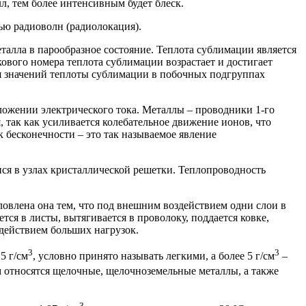
л, тем более интенсивным будет блеск.
ью радиоволн (радиолокация).
талла в парообразное состояние. Теплота сублимации является
ового номера теплота сублимации возрастает и достигает
ия значений теплоты сублимации в побочных подгруппах
ложении электрического тока. Металлы – проводники 1-го
 так как усиливается колебательное движение ионов, что
 бесконечности – это так называемое явление
ся в узлах кристаллической решетки. Теплопроводность
овлена она тем, что под внешним воздействием одни слои в
тся в листы, вытягивается в проволоку, поддается ковке,
здействием больших нагрузок.
3
3
5 г/см
, условно принято называть легкими, а более 5 г/см
–
м относятся щелочные, щелочноземельные металлы, а также
3