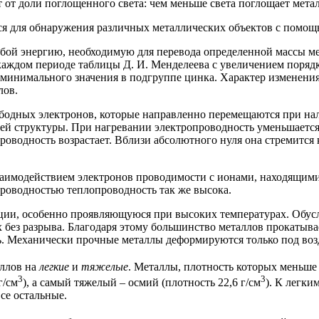
 от доли поглощенного света: чем меньше света поглощает метал
ся для обнаружения различных металлических объектов с помощ
обой энергию, необходимую для перевода определенной массы ме
каждом периоде таблицы Д. И. Менделеева с увеличением порядк
о минимального значения в подгруппе цинка. Характер изменен
лов.
ободных электронов, которые направленно перемещаются при на
оей структуры. При нагревании электропроводность уменьшается,
оводность возрастает. Вблизи абсолютного нуля она стремится к
взаимодействием электронов проводимости с ионами, находящими
проводностью теплопроводность так же высока.
ации, особенно проявляющуюся при высоких температурах. Обусл
 без разрыва. Благодаря этому большинство металлов прокатывае
едь. Механически прочные металлы деформируются только под во
аллов на
легкие
и
тяжелые
. Металлы, плотность которых меньше 
3
3
г/см
), а самый тяжелый – осмий (плотность 22,6 г/см
). К легки
се остальные.