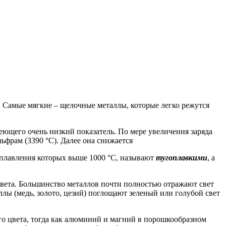
. Самые мягкие – щелочные металлы, которые легко режутся
еющего очень низкий показатель. По мере увеличения заряда
льфрам (3390 °С). Далее она снижается
ы плавления которых выше 1000 °С, называют
тугоплавкими
, а
 света. Большинство металлов почти полностью отражают свет
ллы (медь, золото, цезий) поглощают зеленый или голубой свет
го цвета, тогда как алюминий и магний в порошкообразном