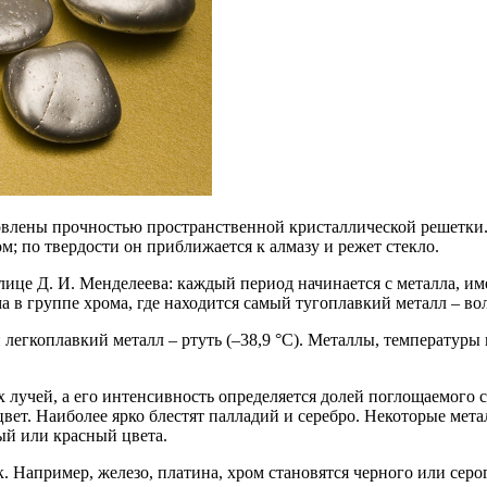
ловлены прочностью пространственной кристаллической решетки
; по твердости он приближается к алмазу и режет стекло.
лице Д. И. Менделеева: каждый период начинается с металла, им
а в группе хрома, где находится самый тугоплавкий металл – во
 легкоплавкий металл – ртуть (–38,9 °С). Металлы, температур
х лучей, а его интенсивность определяется долей поглощаемого
цвет. Наиболее ярко блестят палладий и серебро. Некоторые мета
ый или красный цвета.
 Например, железо, платина, хром становятся черного или серо