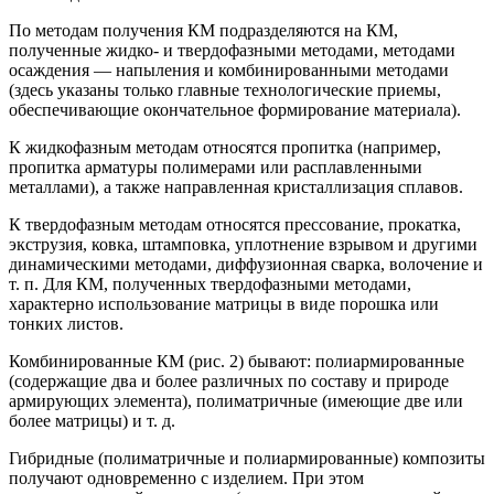
По методам получения КМ подразделяются на КМ,
полученные жидко- и твердофазными методами, методами
осаждения — напыления и комбинированными методами
(здесь указаны только главные технологические приемы,
обеспечивающие окончательное формирование материала).
К жидкофазным методам относятся пропитка (например,
пропитка арматуры полимерами или расплавленными
металлами), а также направленная кристаллизация сплавов.
К твердофазным методам относятся прессование, прокатка,
экструзия, ковка, штамповка, уплотнение взрывом и другими
динамическими методами, диффузионная сварка, волочение и
т. п. Для КМ, полученных твердофазными методами,
характерно использование матрицы в виде порошка или
тонких листов.
Комбинированные КМ (рис. 2) бывают: полиармированные
(содержащие два и более различных по составу и природе
армирующих элемента), полиматричные (имеющие две или
более матрицы) и т. д.
Гибридные (полиматричные и полиармированные) композиты
получают одновременно с изделием. При этом