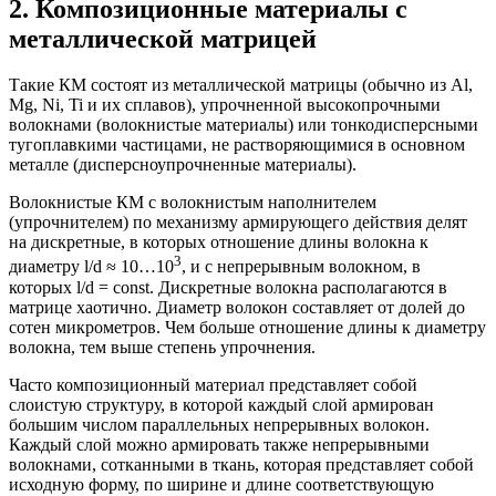
2. Композиционные
материалы с
металлической матрицей
Такие КМ состоят из металлической матрицы (обычно из Аl,
Мg, Ni, Ti и их сплавов), упрочненной высокопрочными
волокнами (волокнистые материалы) или тонкодисперсными
тугоплавкими частицами, не растворяющимися в основном
металле (дисперсноупрочненные материалы).
Волокнистые КМ с волокнистым наполнителем
(упрочнителем) по механизму армирующего действия делят
на дискретные, в которых отношение длины волокна к
3
диаметру l/d ≈ 10…10
, и с непрерывным волокном, в
которых l/d = соnst. Дискретные волокна располагаются в
матрице хаотично. Диаметр волокон составляет от долей до
сотен микрометров. Чем больше отношение длины к диаметру
волокна, тем выше степень упрочнения.
Часто композиционный материал представляет собой
слоистую структуру, в которой каждый слой армирован
большим числом параллельных непрерывных волокон.
Каждый слой можно армировать также непрерывными
волокнами, сотканными в ткань, которая представляет собой
исходную форму, по ширине и длине соответствующую