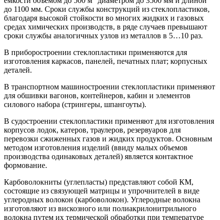
емкости объемом до 500 м
диаметром до 3500 мм и длиной
до 1100 мм. Сроки службы конструкций из стеклопластиков,
благодаря высокой стойкости во многих жидких и газовых
средах химических производств, в ряде случаев превышают
сроки службы аналогичных узлов из металлов в 5…10 раз.
В приборостроении стеклопластики применяются для
изготовления каркасов, панелей, печатных плат; корпусных
деталей.
В транспортном машиностроении стеклопластики применяют
для обшивки вагонов, контейнеров, кабин и элементов
силового набора (стрингеры, шпангоуты).
В судостроении стеклопластики применяют для изготовления
корпусов лодок, катеров, траулеров, резервуаров для
перевозки сжиженных газов и жидких продуктов. Основным
методом изготовления изделий (ввиду малых объемов
производства одинаковых деталей) является контактное
формование.
Карбоволокниты (углепласты) представляют собой КМ,
состоящие из связующей матрицы и упрочнителей в виде
углеродных волокон (карбоволокон). Углеродные волокна
изготовляют из вискозного или полиакрилонитрильного
волокна путем их термической обработки при температуре