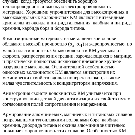
случаях, когда требуется обеспечить хорошую
теплопроводность и высокую электропроводимость
материала. Хорошими упрочнителями для высокопрочных и
высокомодульных волокнистых КМ являются нитевидные
кристаллы из оксида и нитрида алюминия, карбида и нитрида
кремния, карбида бора и борида титана.
Композиционные материалы на металлической основе
обладают высокой прочностью (σ
,σ
) и жаропрочностью, но
в
-1
малой пластичностью. Однако волокна в КМ уменьшают
скорость распространения трещин, зарождающихся в матрице,
и практически полностью исключают внезапное хрупкое
разрушение материала. Отличительной особенностью
одноосных волокнистых КМ является анизотропия их
механических свойств вдоль и поперек волокон, а также
малая чувствительность к концентраторам напряжения.
Анизотропия свойств волокнистых КМ учитывается при
конструировании деталей для оптимизации их свойств путем
согласования полей сопротивления и напряжения.
Армирование алюминиевых, магниевых и титановых сплавов
непрерывными тугоплавкими волокнами бора, карбида
кремния, диборида титана и оксида алюминия значительно
повышает жаропрочность этих сплавов. Особенностью КМ