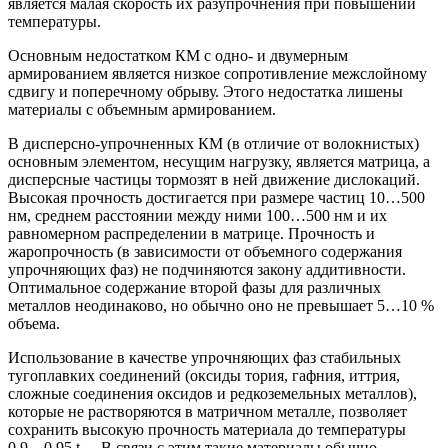
является малая скорость их разупрочнения при повышении
температуры.
Основным недостатком КМ с одно- и двумерным
армированием является низкое сопротивление межслойному
сдвигу и поперечному обрыву. Этого недостатка лишены
материалы с объемным армированием.
В дисперсно-упрочненных КМ (в отличие от волокнистых)
основным элементом, несущим нагрузку, является матрица, а
дисперсные частицы тормозят в ней движение дислокаций.
Высокая прочность достигается при размере частиц 10…500
нм, среднем расстоянии между ними 100…500 нм и их
равномерном распределении в матрице. Прочность и
жаропрочность (в зависимости от объемного содержания
упрочняющих фаз) не подчиняются закону аддитивности.
Оптимальное содержание второй фазы для различных
металлов неодинаково, но обычно оно не превышает 5…10 %
объема.
Использование в качестве упрочняющих фаз стабильных
тугоплавких соединений (оксиды тория, гафния, иттрия,
сложные соединения оксидов и редкоземельных металлов),
которые не растворяются в матричном металле, позволяет
сохранить высокую прочность материала до температуры
0,9…0,95 t
. В связи с этим такие материалы обычно