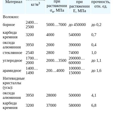
при
Материал
при
прочность,
3
кг/м
растяжении
растяжении
отн. ед.
σ
, МПа
Е, МПа
в
Волокно:
2400…
борное
5000…7000
до 450000
до 0,2
2500
карбида
3200
4000
540000
0,7
кремния
оксида
3950
2000
390000
0,4
алюминия
стеклянное
2540
2800
74000
1,0
1700…
200000…
углеродное
2000…3500
до 1,1
2000
600000
1400…
100000…
арамидное
200…4000
до 1,6
1490
150000
Нитевидные
кристаллы
(усы):
оксида
3950
28000
500000
4,1
алюминия
карбида
3200
37000
580000
6,8
кремния