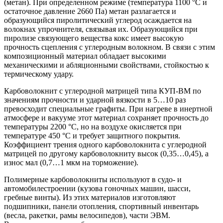
(метан). При определенном режиме (температура 1100 °С и
остаточное давление 2660 Па) метан разлагается и
образующийся пиролитический углерод осаждается на
волокнах упрочнителя, связывая их. Образующийся при
пиролизе связующего вещества кокс имеет высокую
прочность сцепления с углеродным волокном. В связи с этим
композиционный материал обладает высокими
механическими и абляционными свойствами, стойкостью к
термическому удару.
Карбоволокнит с углеродной матрицей типа КУП-ВМ по
значениям прочности и ударной вязкости в 5…10 раз
превосходит специальные графиты. При нагреве в инертной
атмосфере и вакууме этот материал сохраняет прочность до
температуры 2200 °С, но на воздухе окисляется при
температуре 450 °С и требует защитного покрытия.
Коэффициент трения одного карбоволокнита с углеродной
матрицей по другому карбоволокниту высок (0,35…0,45), а
износ мал (0,7…1 мкм на торможение).
Полимерные карбоволокниты используют в судо- и
автомобилестроении (кузова гоночных машин, шасси,
гребные винты). Из этих материалов изготовляют
подшипники, панели отопления, спортивный инвентарь
(весла, ракетки, рамы велосипедов), части ЭВМ.