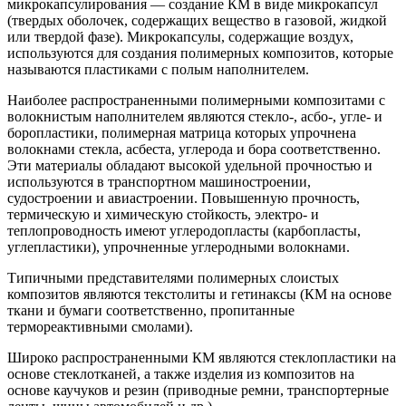
микрокапсулирования — создание КМ в виде микрокапсул
(твердых оболочек, содержащих вещество в газовой, жидкой
или твердой фазе). Микрокапсулы, содержащие воздух,
используются для создания полимерных композитов, которые
называются пластиками с полым наполнителем.
Наиболее распространенными полимерными композитами с
волокнистым наполнителем являются стекло-, асбо-, угле- и
боропластики, полимерная матрица которых упрочнена
волокнами стекла, асбеста, углерода и бора соответственно.
Эти материалы обладают высокой удельной прочностью и
используются в транспортном машиностроении,
судостроении и авиастроении. Повышенную прочность,
термическую и химическую стойкость, электро- и
теплопроводность имеют углеродопласты (карбопласты,
углепластики), упрочненные углеродными волокнами.
Типичными представителями полимерных слоистых
композитов являются текстолиты и гетинаксы (КМ на основе
ткани и бумаги соответственно, пропитанные
термореактивными смолами).
Широко распространенными КМ являются стеклопластики на
основе стеклотканей, а также изделия из композитов на
основе каучуков и резин (приводные ремни, транспортерные