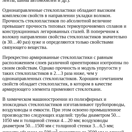
ленты, шины автомобилей и др.).
Однонаправленные стеклопластики обладают высоким
комплексом свойств в направлении укладки волокон.
Прочность стеклопластиков по абсолютной величине
превышает прочность типовых термоупрочняемих сплавов и
конструкционных легированных сталей. В поперечном к
волокну направлении свойства стеклопластиков значительно
(в 30…40 раз) хуже и определяются только свойствами
связующего вещества.
Перекрестно армированные стеклопластики с равным
расположением слоев различной ориентировки изотропны по
своим свойствам. Однако прочность и модуль упругости у
таких стеклопластиков в 2…3 раза ниже, чем у
однонаправленных стеклопластиков. Хорошим сочетанием
свойств обладает стеклопластик, в котором в качестве
армирующего элемента применяют стеклоткани.
В химическом машиностроении из полиэфирных и
эпоксидных стеклопластиков изготавливают трубопроводы,
воздуховоды и емкости. При этом освоено промышленное
производство следующих изделий: трубы диаметром 50…
1050 мм и толщиной стенки 4…20 мм; воздуховоды
диаметром 50…1500 мм с толщиной стенки 3…6,5 мм;
3