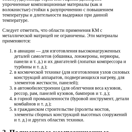
упрочненные композиционные материалы (как и
волокнистые) стойки к разупрочнению с повышением
температуры и длительности выдержки при данной
температуре.
Следует отметить, что области применения КМ с
металлической матрицей не ограничены. Эти материалы
применяются:
в авиации — для изготовления высоконагруженных
деталей самолетов (обшивка, лонжероны, нервюры,
панели и т. д.) и их двигателей (лопатки компрессора и
турбины и т. д.);
в космической технике (для изготовления узлов силовых
конструкций аппаратов, подвергающихся нагреву, для
элементов жесткости, панелей);
в автомобилестроении (для облегчения веса кузовов,
рессор, рам, панелей кузовов, бамперов и т. д.);
в горной промышленности (буровой инструмент, детали
комбайнов и т. д.);
в гражданском строительстве (пролеты мостов,
элементы сборных конструкций высотных сооружений
и т. д.) и других областях техники.