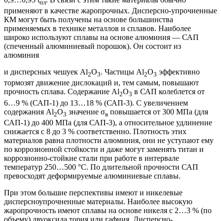
пл
применяют в качестве жаропрочных. Дисперсно-упрочненные
КМ могут быть получены на основе большинства
применяемых в технике металлов и сплавов. Наиболее
широко используют сплавы на основе алюминия — САП
(спеченный алюминиевый порошок). Он состоит из
алюминия
и дисперсных чешуек Аl
O
. Частицы Аl
O
эффективно
2
3
2
3
тормозят движение дислокаций и, тем самым, повышают
прочность сплава. Содержание Аl
О
в САП колеблется от
2
3
6…9 % (САП-1) до 13…18 % (САП-3). С увеличением
содержания Аl
O
значение σ
повышается от 300 МПа (для
2
3
в
САП-1) до 400 МПа (для САП-3), а относительное удлинение
снижается с 8 до 3 % соответственно. Плотность этих
материалов равна плотности алюминия, они не уступают ему
по коррозионной стойкости и даже могут заменять титан и
коррозионно-стойкие стали при работе в интервале
температур 250…500 °С. По длительной прочности САП
превосходят деформируемые алюминиевые сплавы.
При этом большие перспективы имеют и никелевые
дисперсноупрочненные материалы. Наиболее высокую
жаропрочность имеют сплавы на основе никеля с 2…3 % (по
объему) двуоксида тория или гафния. Дисперсно-