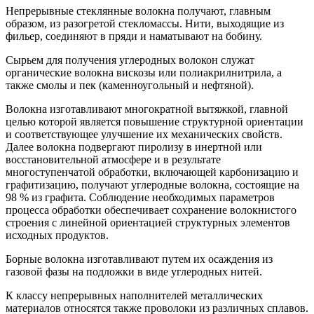
Непрерывные стеклянные волокна получают, главным
образом, из разогретой стекломассы. Нити, выходящие из
фильер, соединяют в пряди и наматывают на бобину.
Сырьем для получения углеродных волокон служат
органические волокна вискозы или полиакрилнитрила, а
также смолы и пек (каменноугольный и нефтяной).
Волокна изготавливают многократной вытяжкой, главной
целью которой является повышение структурной ориентации
и соответствующее улучшение их механических свойств.
Далее волокна подвергают пиролизу в инертной или
восстановительной атмосфере и в результате
многоступенчатой обработки, включающей карбонизацию и
графитизацию, получают углеродные волокна, состоящие на
98 % из графита. Соблюдение необходимых параметров
процесса обработки обеспечивает сохранение волокнистого
строения с линейной ориентацией структурных элементов
исходных продуктов.
Борные волокна изготавливают путем их осаждения из
газовой фазы на подложки в виде углеродных нитей.
К классу непрерывных наполнителей металлических
материалов относятся также проволоки из различных сплавов.