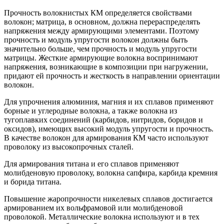
Прочность волокнистых КМ определяется свойствами
волокон; матрица, в основном, должна перераспределять
напряжения между армирующими элементами. Поэтому
прочность и модуль упругости волокон должны быть
значительно больше, чем прочность и модуль упругости
матрицы. Жесткие армирующие волокна воспринимают
напряжения, возникающие в композиции при нагружении,
придают ей прочность и жесткость в направлении ориентации
волокон.
Для упрочнения алюминия, магния и их сплавов применяют
борные и углеродные волокна, а также волокна из
тугоплавких соединений (карбидов, нитридов, боридов и
оксидов), имеющих высокий модуль упругости и прочность.
В качестве волокон для армирования КМ часто используют
проволоку из высокопрочных сталей.
Для армирования титана и его сплавов применяют
молибденовую проволоку, волокна сапфира, карбида кремния
и борида титана.
Повышение жаропрочности никелевых сплавов достигается
армированием их вольфрамовой или молибденовой
проволокой. Металлические волокна используют и в тех