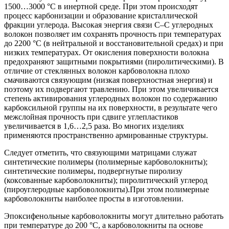
1500…3000 °С в инертной среде. При этом происходят
процесс карбонизации и образование кристаллической
фракции углерода. Высокая энергия связи С–С углеродных
волокон позволяет им сохранять прочность при температурах
до 2200 °C (в нейтральной и восстановительной средах) и при
низких температурах. От окисления поверхности волокна
предохраняют защитными покрытиями (пиролитическими). В
отличие от стеклянных волокон карбоволокна плохо
смачиваются связующим (низкая поверхностная энергия) и
поэтому их подвергают травлению. При этом увеличивается
степень активирования углеродных волокон по содержанию
карбоксильной группы на их поверхности, в результате чего
межслойная прочность при сдвиге углепластиков
увеличивается в 1,6…2,5 раза. Во многих изделиях
применяются пространственно армированные структуры.
Следует отметить, что связующими матрицами служат
синтетические полимеры (полимерные карбоволокниты);
синтетические полимеры, подвергнутые пиролизу
(коксованные карбоволокниты); пиролитический углерод
(пироуглеродные карбоволокниты).При этом полимерные
карбоволокниты наиболее просты в изготовлении.
Эпоксифенольные карбоволокниты могут длительно работать
при температуре до 200 °С, а карбоволокниты па основе