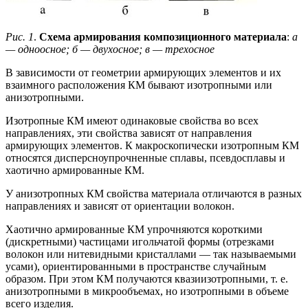
Рис. 1
.
Схема армирования композиционного материала
:
а
— одноосное; б — двухосное; в — трехосное
В зависимости от геометрии армирующих элементов и их
взаимного расположения КМ бывают изотропными или
анизотропными.
Изотропные КМ имеют одинаковые свойства во всех
направлениях, эти свойства зависят от направления
армирующих элементов. К макроскопически изотропным КМ
относятся дисперсноупрочненные сплавы, псевдосплавы и
хаотично армированные КМ.
У анизотропных КМ свойства материала отличаются в разных
направлениях и зависят от ориентации волокон.
Хаотично армированные КМ упрочняются короткими
(дискретными) частицами игольчатой формы (отрезками
волокон или нитевидными кристаллами — так называемыми
усами), ориентированными в пространстве случайным
образом. При этом КМ получаются квазиизотропными, т. е.
анизотропными в микрообъемах, но изотропными в объеме
всего изделия.