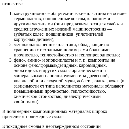
относятся:
конструкционные общетехнические пластины на основе
термопластов, наполненные коксом, каолином и
другими частицами (они предназначаются для слабо- и
средненагруженных изделий машиностроения —
зубчатых колес, подшипников, уплотнителей,
корпусных деталей);
металлонаполненные пластики, обладающие по
сравнению с исходными полимерами большими
прочностью, теплостойкостью и теплопроводностью;
фено-, амино- и эпоксипласты и т. п. композиты на
основе фенолформальдегидных, карбамидных,
эпоксидных и других смол с органическими и
минеральными наполнителями типа древесной,
кварцевой или слюдяной муки, асбеста, талька, кокса (в
зависимости от типа наполнителя материалы обладают
повышенными прочностью, теплостойкостью,
химической стойкостью, диэлектрическими
свойствами).
В полимерных композиционных материалах широко
применяют полимерные смолы.
Эпоксидные смолы в неотвержденном состоянии