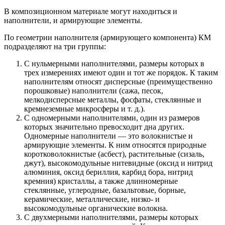
В композиционном материале могут находиться и
наполнители, и армирующие элементы.
По геометрии наполнителя (армирующего компонента) КМ
подразделяют на три группы:
С нульмерными наполнителями, размеры которых в
трех измерениях имеют один и тот же порядок. К таким
наполнителям относят дисперсные (преимущественно
порошковые) наполнители (сажа, песок,
мелкодисперсные металлы, фосфаты, стеклянные и
кремнеземные микросферы и т. д.).
С одномерными наполнителями, один из размеров
которых значительно превосходит дна других.
Одномерные наполнители — это волокнистые и
армирующие элементы. К ним относятся природные
коротковолокнистые (асбест), растительные (сизаль,
джут), высокомодульные нитевидные (оксид и нитрид
алюминия, оксид бериллия, карбид бора, нитрид
кремния) кристаллы, а также длинномерные
стеклянные, углеродные, базальтовые, борные,
керамические, металлические, низко- и
высокомодульные органические волокна.
С двухмерными наполнителями, размеры которых