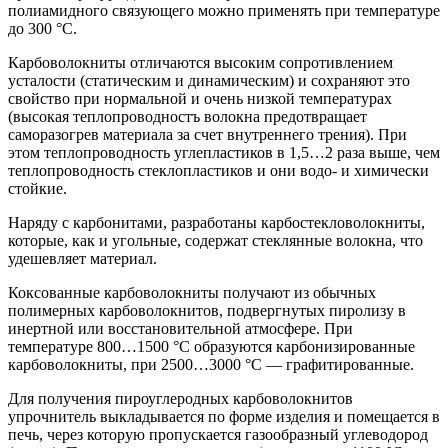
полиамидного связующего можно применять при температуре
до 300 °С.
Карбоволокниты отличаются высоким сопротивлением
усталости (статическим и динамическим) и сохраняют это
свойство при нормальной и очень низкой температурах
(высокая теплопроводностъ волокна предотвращает
саморазогрев материала за счет внутреннего трения). При
этом теплопроводность углепластиков в 1,5…2 раза выше, чем
теплопроводность стеклопластиков и они водо- и химически
стойкие.
Наряду с карбонитами, разработаны карбостекловолокниты,
которые, как и угольные, содержат стеклянные волокна, что
удешевляет материал.
Коксованные карбоволокниты получают из обычных
полимерных карбоволокнитов, подвергнутых пиролизу в
инертной или восстановительной атмосфере. При
температуре 800…1500 °С образуются карбонизированные
карбоволокниты, при 2500…3000 °С — графитированные.
Для получения пироуглеродных карбоволокнитов
упрочнитель выкладывается по форме изделия и помещается в
печь, через которую пропускается газообразный углеводород