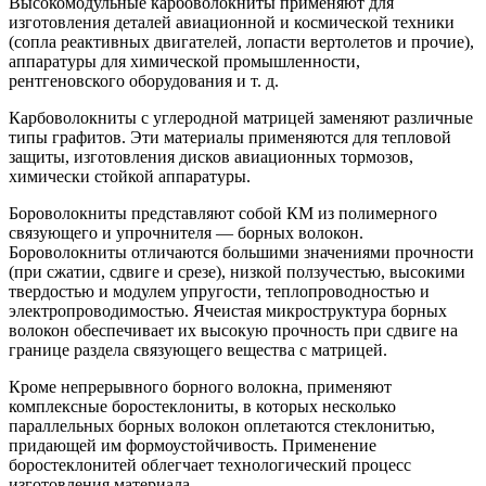
Высокомодульные карбоволокниты применяют для
изготовления деталей авиационной и космической техники
(сопла реактивных двигателей, лопасти вертолетов и прочие),
аппаратуры для химической промышленности,
рентгеновского оборудования и т. д.
Карбоволокниты с углеродной матрицей заменяют различные
типы графитов. Эти материалы применяются для тепловой
защиты, изготовления дисков авиационных тормозов,
химически стойкой аппаратуры.
Бороволокниты представляют собой КМ из полимерного
связующего и упрочнителя — борных волокон.
Бороволокниты отличаются большими значениями прочности
(при сжатии, сдвиге и срезе), низкой ползучестью, высокими
твердостью и модулем упругости, теплопроводностью и
электропроводимостью. Ячеистая микроструктура борных
волокон обеспечивает их высокую прочность при сдвиге на
границе раздела связующего вещества с матрицей.
Кроме непрерывного борного волокна, применяют
комплексные боростеклониты, в которых несколько
параллельных борных волокон оплетаются стеклонитью,
придающей им формоустойчивость. Применение
боростеклонитей облегчает технологический процесс
изготовления материала.